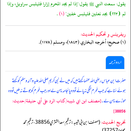
يقول: سمعت النبي ﷺ يقول:"إذا لم يجد المحرم إزارا فليلبس سراويل، وإذا
لم ⦗٢٢٣⦘ يجد نعلين فليلبس خفين"
(١)
.
ريفرينس و تحكيم الحدیث:
(١) صحيح؛ أخرجه البخاري (١٨٤٣)، ومسلم (١١٧٨).
اردو ترجمہ
حضرت ابن عباس رضی اللہ عنہما کہتے ہیں کہ میں نے نبی کریم صلی اللہ علیہ وآلہ وسلم کو کہتے
ہوئے سُنا ہے کہ جب مُحرِم لنگی نہ پائے تو وہ پائجامہ پہن لے اور جب مُحرِم کو جوتے نہ ملیں تو وہ
[مصنف ابن ابي شيبه/كتاب الرد على أبي حنيفة/حدیث:
موزے پہن لے۔
38856]
تخریج الحدیث:
(مصنف ابن ابي شيبه: ترقيم سعد الشثري 38856، ترقيم محمد
عوامة 37257)