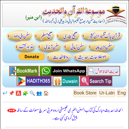
↩️
📌
🅰️
🧩
🔍
👥
🏠
Book Store
Ur-Latn
Eng
الحمدللہ! حدیث مبارک کی کتاب السنن الكبرى للبيهقي اردو عربی سرچ سہولت کے ساتھ
پیش کر دی گئی ہے۔