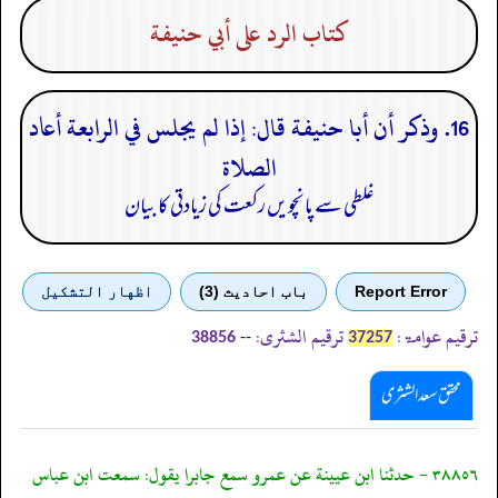
كتاب الرد على أبي حنيفة
16. وذكر أن أبا حنيفة قال: إذا لم يجلس في الرابعة أعاد
الصلاة
غلطی سے پانچویں رکعت کی زیادتی کا بیان
Report Error
باب احادیث (3)
اظهار التشكيل
ترقیم عوامۃ:
ترقیم الشثری:
--
38856
37257
محقق سعد الشثری
٣٨٨٥٦ - حدثنا ابن عيينة عن عمرو سمع جابرا يقول: سمعت ابن عباس