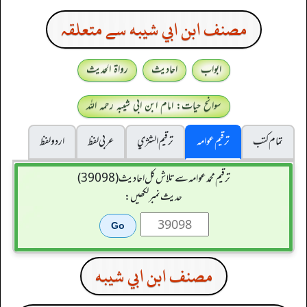
مصنف ابن ابي شيبه سے متعلقہ
ابواب
احادیث
رواۃ الحدیث
سوانح حیات: امام ابن ابی شیبہ رحمہ اللہ
تمام کتب
ترقیم عوامہ
ترقيم الشژي
عربی لفظ
اردو لفظ
ترقیم محمدعوامہ سے تلاش کل احادیث (39098)
حدیث نمبر لکھیں:
مصنف ابن ابي شيبه