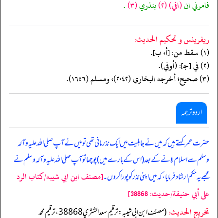
فامرني ان
(افي)
(٢)
بنذري
(٣)
.
ريفرينس و تحكيم الحدیث:
(١) سقط من: [أ، ب].
(٢) في [جـ]: (أوفي).
(٣) صحيح؛ أخرجه البخاري (٢٠٤٢)، ومسلم (١٦٥٦).
اردو ترجمہ
حضرت عمر کہتے ہیں کہ میں نے جاہلیت میں ایک نذر مانی تھی تو میں نے آپ صلی اللہ علیہ وآلہ
وسلم سے اسلام لانے کے بعد (اس کے بارے میں) پوچھا تو آپ صلی اللہ علیہ وآلہ وسلم نے
[مصنف ابن ابي شيبه/كتاب الرد
مجھے یہ حکم ارشاد فرمایا، کہ میں اپنی نذر کو پورا کروں۔
على أبي حنيفة/حدیث: 38868]
تخریج الحدیث:
(مصنف ابن ابي شيبه: ترقيم سعد الشثري 38868، ترقيم محمد