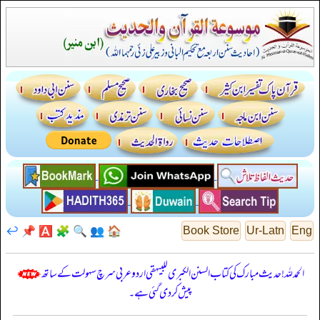
↩️
📌
🅰️
🧩
🔍
👥
🏠
Book Store
Ur-Latn
Eng
الحمدللہ! حدیث مبارک کی کتاب السنن الكبرى للبيهقي اردو عربی سرچ سہولت کے ساتھ
پیش کر دی گئی ہے۔