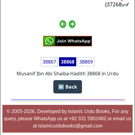
عوامة 37268)
38867
38868
38869
Musanif Ibn Abi Shaiba Hadith 38868 in Urdu
Back ⬅️
© 2005-2026, Developed by Islamic Urdu Books, For any
query, please WhatsApp us at +92 331 5902482 or email us
at islamicurdubooks@gmail.com