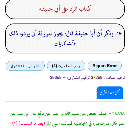
كتاب الرد على أبي حنيفة
19. وذكر أن أبا حنيفة قال: يجوز للورثة أن يردوا ذلك
وقف کا بیان
Report Error
باب احادیث (2)
اظهار التشكيل
ترقیم عوامۃ:
ترقیم الشثری:
--
38868
37268
محقق سعد الشثری
٣٨٨٦٨ - حدثنا حفص عن عبيد الله بن عمر عن نافع عن ابن عمر عن
عمر قال: نذرت نذرا في الجاهلية فسالت النبي ﷺ
(بعد ما اسلمت)
(١)