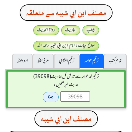
مصنف ابن ابي شيبه سے متعلقہ
ابواب
احادیث
رواۃ الحدیث
سوانح حیات: امام ابن ابی شیبہ رحمہ اللہ
تمام کتب
ترقیم عوامہ
ترقيم الشژي
عربی لفظ
اردو لفظ
ترقیم محمدعوامہ سے تلاش کل احادیث (39098)
حدیث نمبر لکھیں:
مصنف ابن ابي شيبه