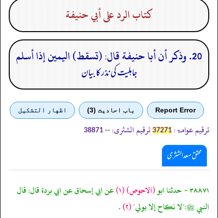
كتاب الرد على أبي حنيفة
20. وذكر أن أبا حنيفة قال: (تسقط) اليمين إذا أسلم
جاہلیت کی نذر کا بیان
Report Error
باب احادیث (3)
اظهار التشكيل
ترقیم عوامۃ:
ترقیم الشثری:
--
38871
37271
محقق سعد الشثری
٣٨٨٧١ - حدثنا ابو
(الاحوص)
(١)
عن ابي إسحاق عن ابي بردة قال: قال
النبي ﷺ:"لا نكاح إلا بولي"
(٢)
.