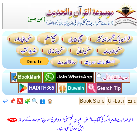
↩️
📌
🅰️
🧩
🔍
👥
🏠
Book Store
Ur-Latn
Eng
الحمدللہ! حدیث مبارک کی کتاب السنن الكبرى للبيهقي اردو عربی سرچ سہولت کے ساتھ
پیش کر دی گئی ہے۔