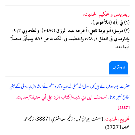
ريفرينس و تحكيم الحدیث:
(١) في [أ]: (اللأخوص).
(٢) مرسل؛ أبو بردة تابعي، أخرجه عبد الرزاق (١٠٤٧٥)، والطحاوي ٣/ ٩،
والترمذي في العلل ١/ ٤٢٨، والخطيب في الكفاية ص ٤٧٩، وسيأتى متصلًا
فيما بعد.
اردو ترجمہ
حضرت ابو بردہ فرماتے ہیں کہ رسول اللہ صلی اللہ علیہ وآلہ وسلم نے ارشاد فرمایا: ولی کے بغیر
[مصنف ابن ابي شيبه/كتاب الرد على أبي حنيفة/حدیث:
نکاح نہیں ہوتا۔
38871]
تخریج الحدیث:
(مصنف ابن ابي شيبه: ترقيم سعد الشثري 38871، ترقيم محمد
عوامة 37271)