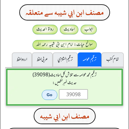
مصنف ابن ابي شيبه سے متعلقہ
ابواب
احادیث
رواۃ الحدیث
سوانح حیات: امام ابن ابی شیبہ رحمہ اللہ
تمام کتب
ترقیم عوامہ
ترقيم الشژي
عربی لفظ
اردو لفظ
ترقیم محمدعوامہ سے تلاش کل احادیث (39098)
حدیث نمبر لکھیں:
مصنف ابن ابي شيبه