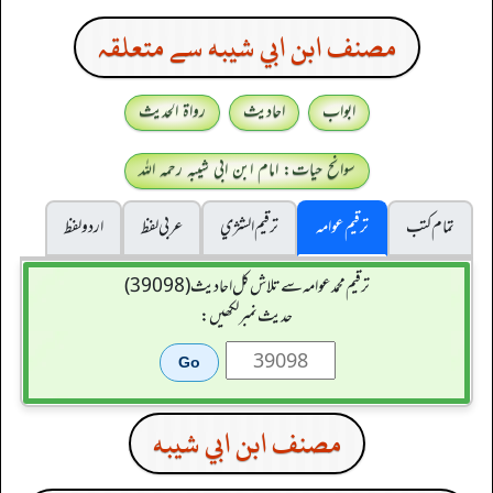
مصنف ابن ابي شيبه سے متعلقہ
ابواب
احادیث
رواۃ الحدیث
سوانح حیات: امام ابن ابی شیبہ رحمہ اللہ
تمام کتب
ترقیم عوامہ
ترقيم الشژي
عربی لفظ
اردو لفظ
ترقیم محمدعوامہ سے تلاش کل احادیث (39098)
حدیث نمبر لکھیں:
مصنف ابن ابي شيبه