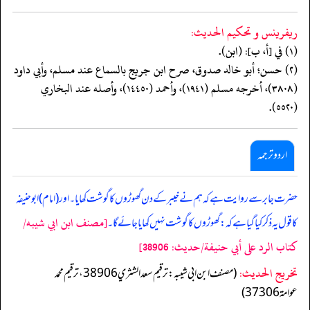
ريفرينس و تحكيم الحدیث:
(١) في [أ، ب]: (ابن).
(٢) حسن؛ أبو خالد صدوق، صرح ابن جريج بالسماع عند مسلم، وأبي داود
(٣٨٠٨)، أخرجه مسلم (١٩٤١)، وأحمد (١٤٤٥٠)، وأصله عند البخاري
(٥٥٢٠).
اردو ترجمہ
حضرت جابر سے روایت ہے کہ ہم نے خیبر کے دن گھوڑوں کا گوشت کھایا۔ اور (امام) ابوحنیفہ
[مصنف ابن ابي شيبه/
کا قول یہ ذکر کیا گیا ہے کہ: گھوڑوں کا گوشت نہیں کھایا جائے گا۔
كتاب الرد على أبي حنيفة/حدیث: 38906]
تخریج الحدیث:
(مصنف ابن ابي شيبه: ترقيم سعد الشثري 38906، ترقيم محمد
عوامة 37306)