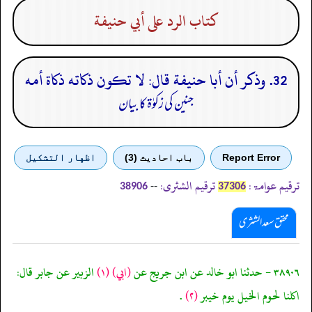
كتاب الرد على أبي حنيفة
32. وذكر أن أبا حنيفة قال: لا تكون ذكاته ذكاة أمه
جنین کی زکوٰۃ کا بیان
Report Error
باب احادیث (3)
اظهار التشكيل
ترقیم عوامۃ:
ترقیم الشثری:
--
38906
37306
محقق سعد الشثری
٣٨٩٠٦ - حدثنا ابو خالد عن ابن جريج عن
(ابي)
(١)
الزبير عن جابر قال:
اكلنا لحوم الخيل يوم خيبر
(٢)
.