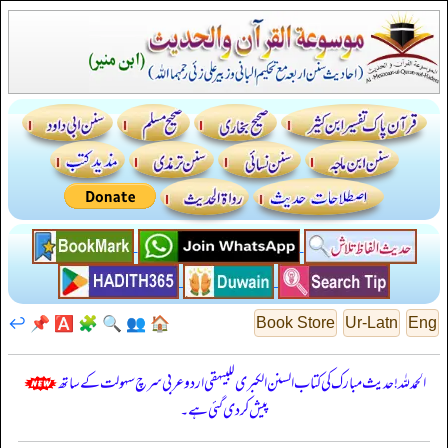
↩️
📌
🅰️
🧩
🔍
👥
🏠
Book Store
Ur-Latn
Eng
الحمدللہ! حدیث مبارک کی کتاب السنن الكبرى للبيهقي اردو عربی سرچ سہولت کے ساتھ
پیش کر دی گئی ہے۔