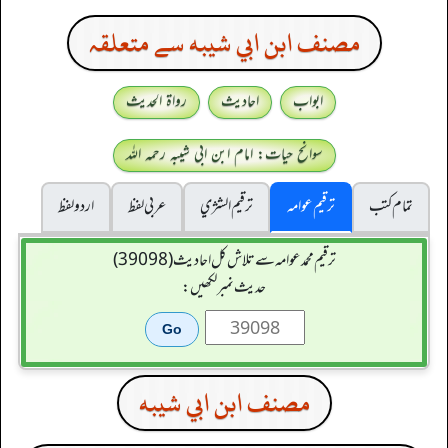
مصنف ابن ابي شيبه سے متعلقہ
ابواب
احادیث
رواۃ الحدیث
سوانح حیات: امام ابن ابی شیبہ رحمہ اللہ
تمام کتب
ترقیم عوامہ
ترقيم الشژي
عربی لفظ
اردو لفظ
ترقیم محمدعوامہ سے تلاش کل احادیث (39098)
حدیث نمبر لکھیں:
مصنف ابن ابي شيبه