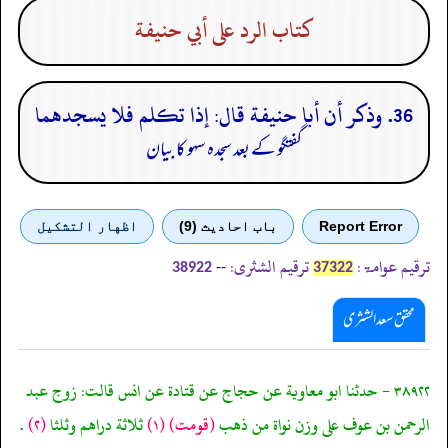
كتاب الرد على أبي حنيفة
36. وذكر أن أبا حنيفة قال: إذا تكلم فلا يسجدهما
گفتگو کے بعد سجدہ سہو کا بیان
Report Error
باب احادیث (9)
اظهار التشكيل
ترقیم عوامۃ:
ترقیم الشثری:
--
38922
37322
محقق سعد الشثری
٣٨٩٢٢ - حدثنا ابو معاوية عن حجاج عن قتادة عن انس قالت: زوج عبد
الرحمن بن عوف على وزن نواة من ذهب
(قومت)
(١)
ثلاثة دراهم وثلثا
(٢)
.