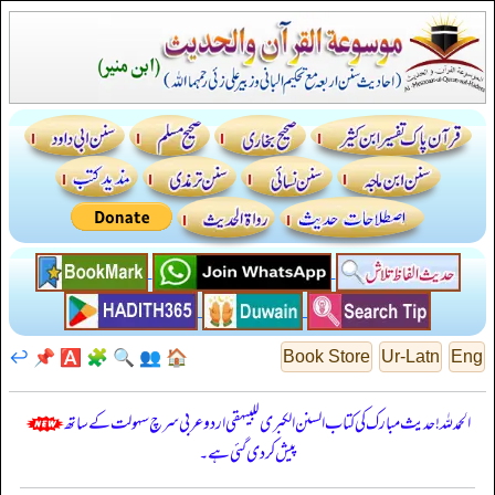
↩️
📌
🅰️
🧩
🔍
👥
🏠
Book Store
Ur-Latn
Eng
الحمدللہ! حدیث مبارک کی کتاب السنن الكبرى للبيهقي اردو عربی سرچ سہولت کے ساتھ
پیش کر دی گئی ہے۔