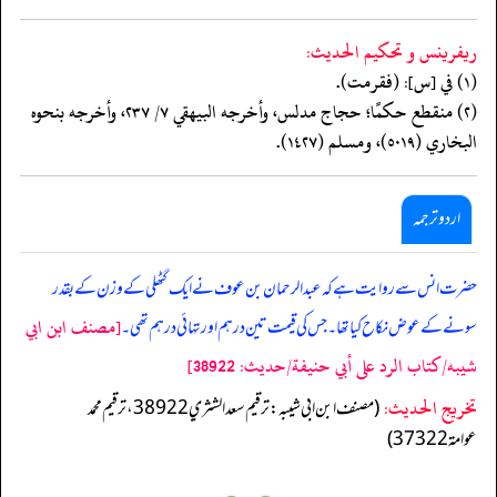
ريفرينس و تحكيم الحدیث:
(١) في [س]: (فقرمت).
(٢) منقطع حكمًا؛ حجاج مدلس، وأخرجه البيهقي ٧/ ٢٣٧، وأخرجه بنحوه
البخاري (٥٠١٩)، ومسلم (١٤٢٧).
اردو ترجمہ
حضرت انس سے روایت ہے کہ عبد الرحمان بن عوف نے ایک گٹھلی کے وزن کے بقدر
[مصنف ابن ابي
سونے کے عوض نکاح کیا تھا۔ جس کی قیمت تین درہم اور تہائی درہم تھی۔
شيبه/كتاب الرد على أبي حنيفة/حدیث: 38922]
تخریج الحدیث:
(مصنف ابن ابي شيبه: ترقيم سعد الشثري 38922، ترقيم محمد
عوامة 37322)