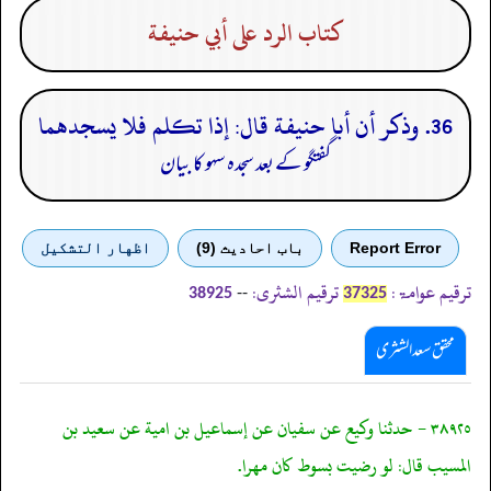
كتاب الرد على أبي حنيفة
36. وذكر أن أبا حنيفة قال: إذا تكلم فلا يسجدهما
گفتگو کے بعد سجدہ سہو کا بیان
Report Error
باب احادیث (9)
اظهار التشكيل
ترقیم عوامۃ:
ترقیم الشثری:
--
38925
37325
محقق سعد الشثری
٣٨٩٢٥ - حدثنا وكيع عن سفيان عن إسماعيل بن امية عن سعيد بن
المسيب قال: لو رضيت بسوط كان مهرا.