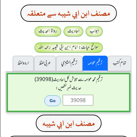
مصنف ابن ابي شيبه سے متعلقہ
ابواب
احادیث
رواۃ الحدیث
سوانح حیات: امام ابن ابی شیبہ رحمہ اللہ
تمام کتب
ترقیم عوامہ
ترقيم الشژي
عربی لفظ
اردو لفظ
ترقیم محمدعوامہ سے تلاش کل احادیث (39098)
حدیث نمبر لکھیں:
مصنف ابن ابي شيبه