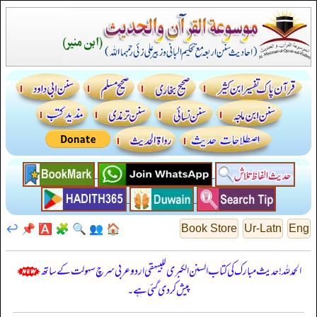
↩️
📌
🅰️
🧩
🔍
👥
🏠
Book Store
Ur-Latn
Eng
الحمدللہ! حدیث مبارک کی کتاب السنن الكبرى للبيهقي اردو عربی سرچ سہولت کے ساتھ
پیش کر دی گئی ہے۔