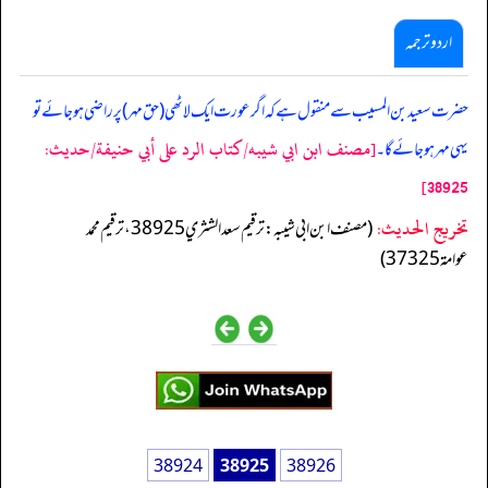
اردو ترجمہ
حضرت سعید بن المسیب سے منقول ہے کہ اگر عورت ایک لاٹھی (حق مہر) پر راضی ہوجائے تو
[مصنف ابن ابي شيبه/كتاب الرد على أبي حنيفة/حدیث:
یہی مہر ہوجائے گا۔
38925]
تخریج الحدیث:
(مصنف ابن ابي شيبه: ترقيم سعد الشثري 38925، ترقيم محمد
عوامة 37325)
38924
38925
38926