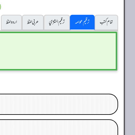
تمام کتب
ترقیم عوامہ
ترقيم الشژي
عربی لفظ
اردو لفظ