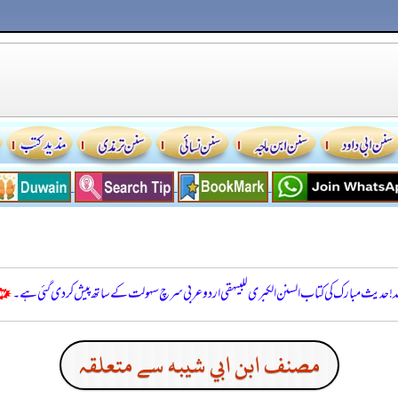
للہ! حدیث مبارک کی کتاب السنن الكبرى للبيهقي اردو عربی سرچ سہولت کے ساتھ پیش کر دی گئی ہے۔
مصنف ابن ابي شيبه سے متعلقہ