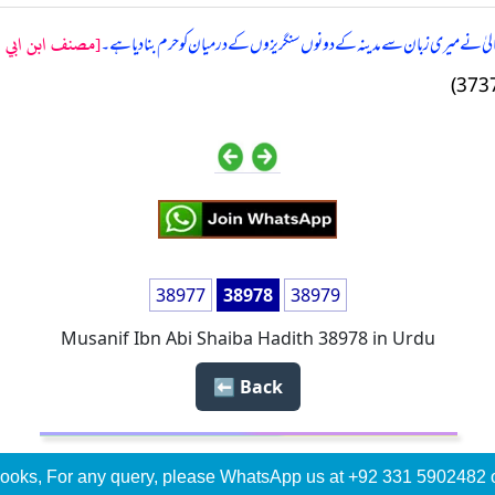
[مصنف ابن ابي شيب
لہ تعالیٰ نے میری زبان سے مدینہ کے دونوں سنگریزوں کے درمیان کو حرم بنادیا ہے۔
38977
38978
38979
Musanif Ibn Abi Shaiba Hadith 38978 in Urdu
Back ⬅️
ooks, For any query, please WhatsApp us at +92 331 5902482 