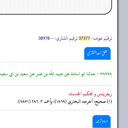
ترقیم عوامۃ:
ترقیم الشثری:
--
38978
37377
محقق سعد الشثری
٣٨٩٧٨ - حدثنا ابو اسامة عن عبيد الله بن عمر عن سعيد بن ابي سعيد عن ابي هريرة قال: قال النبي ﷺ:"إن الله حرم على لساني ما بين لابتي المدينة"
ريفرينس و تحكيم الحدیث:
(١) صحيح؛ أخرجه البخاري (١٨٦٩)، وأحمد ٢/ ٢٨٦ (٧٨٣١).
اردو ترجمہ