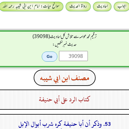
ابواب
احادیث
رواۃ الحدیث
سوانح حیات: امام ابن ابی شیبہ رحمہ اللہ
ترقیم محمدعوامہ سے تلاش کل احادیث (39098)
حدیث نمبر لکھیں:
مصنف ابن ابي شيبه
كتاب الرد على أبي حنيفة
53. وذكر أن أبا حنيفة كره شرب أبوال الإبل