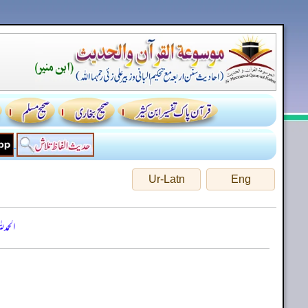
Ur-Latn
Eng
الحمد