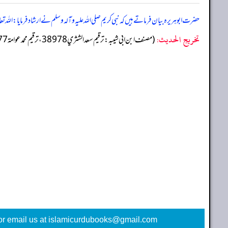
حضرت ابوہریرہ بیان فرماتے ہیں کہ نبی کریم صلی اللہ علیہ وآلہ وسلم نے ارشاد فرمایا: ال
تخریج الحدیث:
(مصنف ابن ابي شيبه: ترقيم سعد الشثري 38978، ترقيم محمد عوامة 37377)
or email us at islamicurdubooks@gmail.com