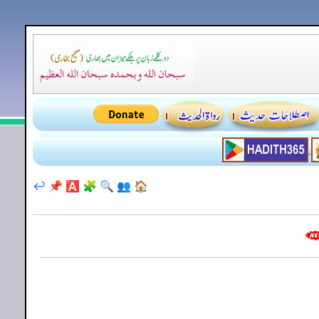
↩️
📌
🅰️
🧩
🔍
👥
🏠