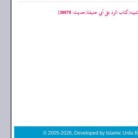
ه/كتاب الرد على أبي حنيفة/حدیث: 38978]
© 2005-2026, Developed by Islamic Urdu B