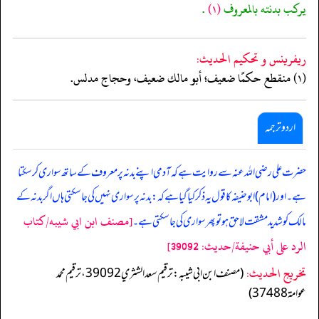
يركب بدنته بالمعروف
(١)
.
ريفرينس و تحكيم الحدیث:
(١) منقطع حكمًا ضعيف؛ أبو مالك ضعيف، وحجاج مدلس.
اردو ترجمہ
حضرت علی رضی اللہ عنہ سے روایت ہے کہ آدمی اپنے بدنہ پر معروف کے ساتھ سواری کرسکتا
ہے۔ اور (امام) ابوحنیفہ کا قول یہ ذکر کیا گیا ہے کہ: بدنہ پر سواری نہیں کی جاسکتی ہاں اگر بدنہ کے
[مصنف ابن ابي شيبه/كتاب
مالک کو شدید مشقت لاحق ہو تو پھر سواری کی جاسکتی ہے۔
الرد على أبي حنيفة/حدیث: 39092]
تخریج الحدیث:
(مصنف ابن ابي شيبه: ترقيم سعد الشثري 39092، ترقيم محمد
عوامة 37488)