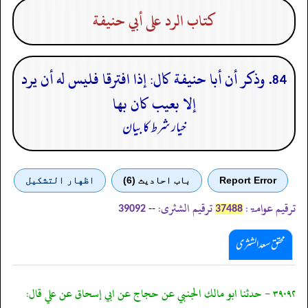
كتاب الرد على أبي حنيفة
84. وذكر أن أبا حنيفة كال: إذا افترقا فليس له أن يرد
إلا بعيب كان بها
خیار شرط کا بیان
Report Error
باب احادیث (6)
اظهار التشكيل
ترقیم عوامۃ:
ترقیم الشثری:
--
39092
37488
محقق سعد الشثری
٣٩٠٩٢ - حدثنا ابو مالك الجنبي عن حجاج عن ابي إسحاق عن علي قال: