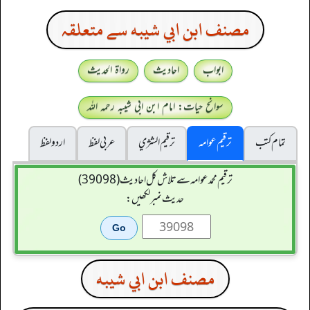
مصنف ابن ابي شيبه سے متعلقہ
ابواب
احادیث
رواۃ الحدیث
سوانح حیات: امام ابن ابی شیبہ رحمہ اللہ
تمام کتب
ترقیم عوامہ
ترقيم الشژي
عربی لفظ
اردو لفظ
ترقیم محمدعوامہ سے تلاش کل احادیث (39098)
حدیث نمبر لکھیں:
مصنف ابن ابي شيبه