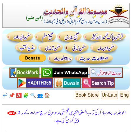
↩️
📌
🅰️
🧩
🔍
👥
🏠
Book Store
Ur-Latn
Eng
الحمدللہ! حدیث مبارک کی کتاب السنن الكبرى للبيهقي اردو عربی سرچ سہولت کے ساتھ
پیش کر دی گئی ہے۔