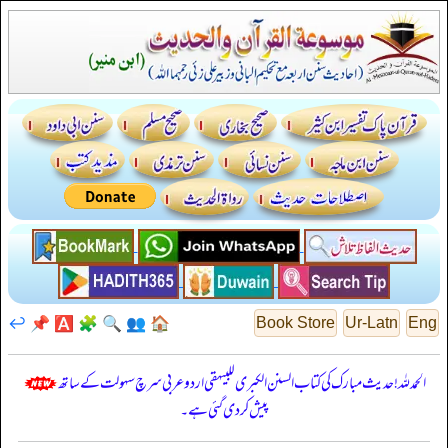
↩️
📌
🅰️
🧩
🔍
👥
🏠
Book Store
Ur-Latn
Eng
الحمدللہ! حدیث مبارک کی کتاب السنن الكبرى للبيهقي اردو عربی سرچ سہولت کے ساتھ
پیش کر دی گئی ہے۔