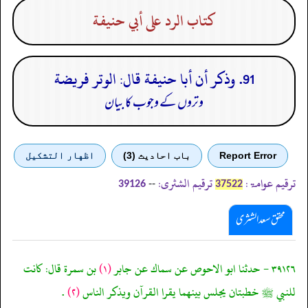
كتاب الرد على أبي حنيفة
91. وذكر أن أبا حنيفة قال: الوتر فريضة
وتروں کے وجوب کا بیان
Report Error
باب احادیث (3)
اظهار التشكيل
ترقیم عوامۃ:
ترقیم الشثری:
--
39126
37522
محقق سعد الشثری
٣٩١٢٦ - حدثنا ابو الاحوص عن سماك عن جابر
(١)
بن سمرة قال: كانت
للنبي ﷺ خطبتان يجلس بينهما يقرا القرآن ويذكر الناس
(٢)
.