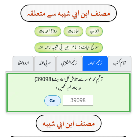
مصنف ابن ابي شيبه سے متعلقہ
ابواب
احادیث
رواۃ الحدیث
سوانح حیات: امام ابن ابی شیبہ رحمہ اللہ
تمام کتب
ترقیم عوامہ
ترقيم الشژي
عربی لفظ
اردو لفظ
ترقیم محمدعوامہ سے تلاش کل احادیث (39098)
حدیث نمبر لکھیں:
مصنف ابن ابي شيبه