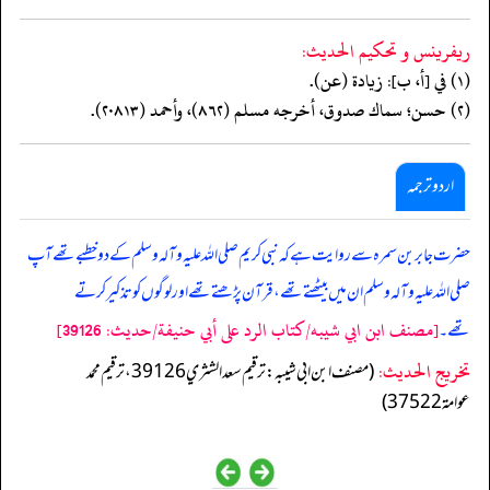
ريفرينس و تحكيم الحدیث:
(١) في [أ، ب]: زيادة (عن).
(٢) حسن؛ سماك صدوق، أخرجه مسلم (٨٦٢)، وأحمد (٢٠٨١٣).
اردو ترجمہ
حضرت جابر بن سمرہ سے روایت ہے کہ نبی کریم صلی اللہ علیہ وآلہ وسلم کے دو خطبے تھے آپ
صلی اللہ علیہ وآلہ وسلم ان میں بیٹھتے تھے، قرآن پڑھتے تھے اور لوگوں کو تذکیر کرتے
[مصنف ابن ابي شيبه/كتاب الرد على أبي حنيفة/حدیث: 39126]
تھے۔
تخریج الحدیث:
(مصنف ابن ابي شيبه: ترقيم سعد الشثري 39126، ترقيم محمد
عوامة 37522)