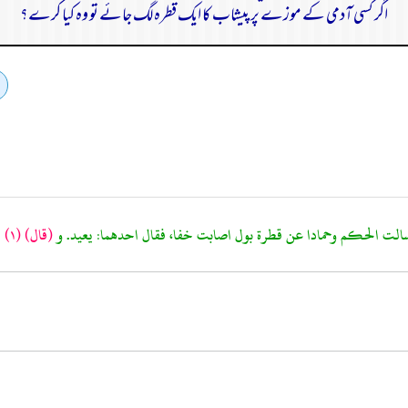
اگر کسی آدمی کے موزے پر پیشاب کا ایک قطرہ لگ جائے تو وہ کیا کرے؟
(قال)
(١)
ا