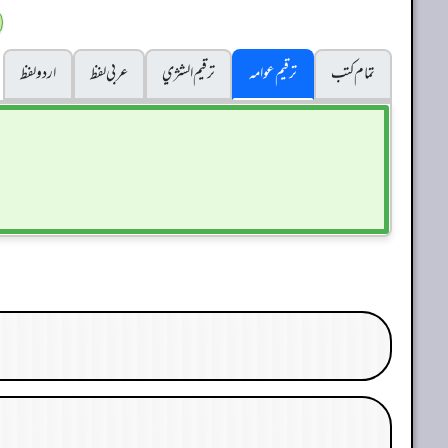
تمام کتب
ترقیم عوامہ
ترقيم الشژي
عربی لفظ
اردو لفظ