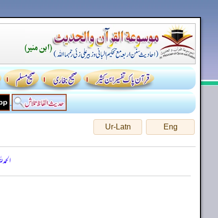
Ur-Latn
Eng
الحمد