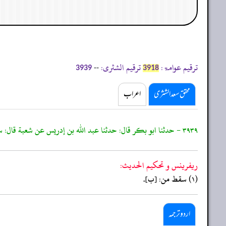
ترقیم عوامۃ:
ترقیم الشثری:
--
3939
3918
محقق سعد الشثری
اعراب
٣٩٣٩ - حدثنا ابو بكر قال: حدثنا عبد الله بن إدريس عن شعبة قال: سالت الحكم وحمادا عن قطرة بول اصابت خفا، فقال احدهما: يعيد. و
ريفرينس و تحكيم الحدیث:
(١) سقط من: [ب].
اردو ترجمہ