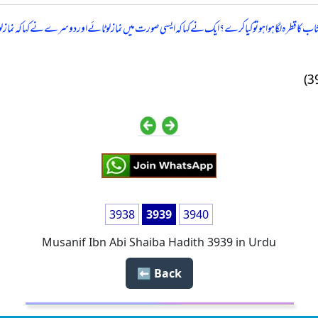
 کا قطرہ لگا ہوا ہو تو کیا کرے؟ ایک نے کہا کہ ایسی صورت میں نماز لوٹائے اور دوسرے نے کہا کہ نما
3938
3939
3940
Musanif Ibn Abi Shaiba Hadith 3939 in Urdu
Back ⬅️