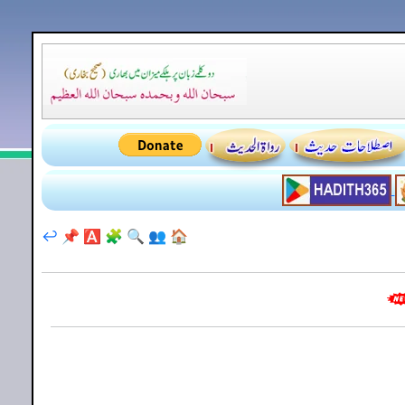
↩️
📌
🅰️
🧩
🔍
👥
🏠