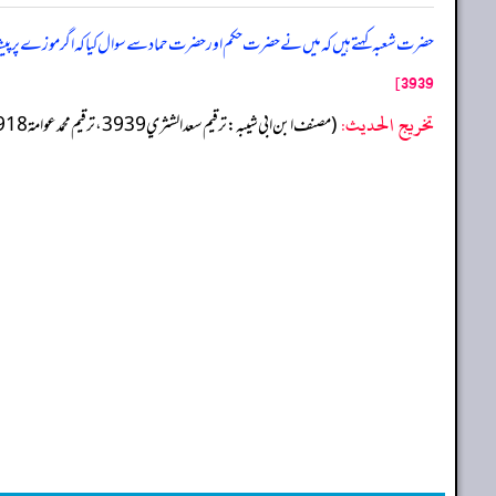
حضرت شعبہ کہتے ہیں کہ میں نے حضرت حکم اور حضرت حماد سے سوال کیا کہ اگر موزے پر پیشاب
3939]
تخریج الحدیث:
(مصنف ابن ابي شيبه: ترقيم سعد الشثري 3939، ترقيم محمد عوامة 3918)