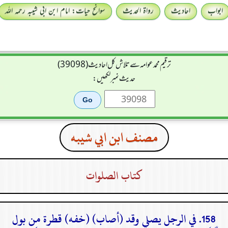
ابواب
احادیث
رواۃ الحدیث
سوانح حیات: امام ابن ابی شیبہ رحمہ اللہ
ترقیم محمدعوامہ سے تلاش کل احادیث (39098)
حدیث نمبر لکھیں:
مصنف ابن ابي شيبه
كتاب الصلوات
158. في الرجل يصلي وقد (أصاب) (خفه) قطرة من بول