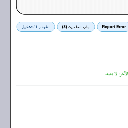
Report Error
باب احادیث (3)
اظهار التشكيل
لآخر: لا يعيد.