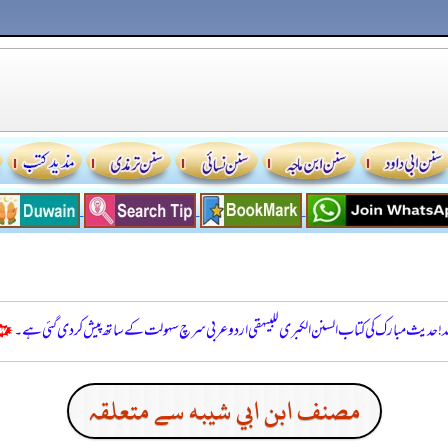
للہ! حدیث مبارک کی کتاب السنن الكبرى للبيهقي اردو عربی سرچ سہولت کے ساتھ پیش کر دی گئی ہے۔
مصنف ابن ابي شيبه سے متعلقہ