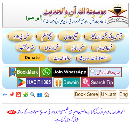
↩️
📌
🅰️
🧩
🔍
👥
🏠
Book Store
Ur-Latn
Eng
الحمدللہ! حدیث مبارک کی کتاب السنن الكبرى للبيهقي اردو عربی سرچ سہولت کے ساتھ
پیش کر دی گئی ہے۔