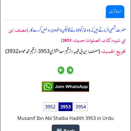
اردو ترجمہ
[مصنف ابن
حضرت شعبی فرماتے ہیں کہ وہ نماز کو لوٹائے گا لیکن وضو دوبارہ نہیں کرے گا۔
ابي شيبه/كتاب الصلوات/حدیث: 3953]
تخریج الحدیث:
(مصنف ابن ابي شيبه: ترقيم سعد الشثري 3953، ترقيم محمد عوامة 3932)
3952
3953
3954
Musanif Ibn Abi Shaiba Hadith 3953 in Urdu
Back ⬅️