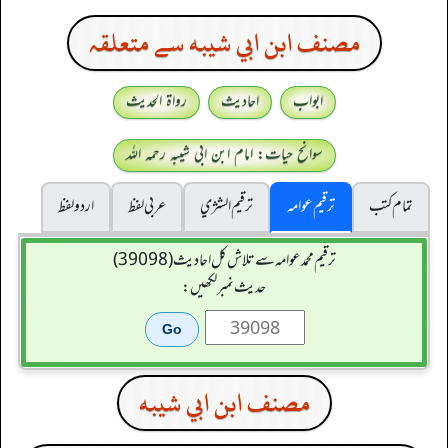
مصنف ابن ابي شيبه سے متعلقہ
ابواب
احادیث
رواۃ الحدیث
سوانح حیات: امام ابن ابی شیبہ رحمہ اللہ
تمام کتب
ترقیم عوامہ
ترقيم الشژي
عربی لفظ
اردو لفظ
ترقیم محمدعوامہ سے تلاش کل احادیث (39098)
حدیث نمبر لکھیں:
مصنف ابن ابي شيبه