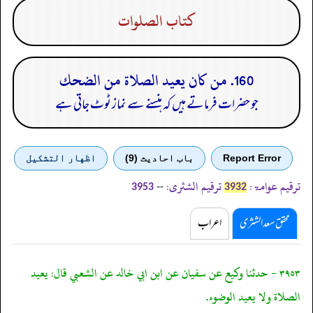
كتاب الصلوات
160. من كان يعيد الصلاة من الضحك
جو حضرات فرماتے ہیں کہ ہنسنے سے نماز ٹوٹ جاتی ہے
Report Error
باب احادیث (9)
اظهار التشكيل
ترقیم عوامۃ:
ترقیم الشثری:
--
3953
3932
محقق سعد الشثری
اعراب
٣٩٥٣ - حدثنا وكيع عن سفيان عن ابن ابي خالد عن الشعبي قال: يعيد
الصلاة ولا يعيد الوضوء.