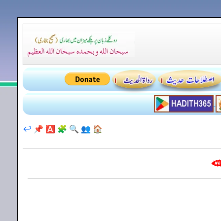
↩️
📌
🅰️
🧩
🔍
👥
🏠