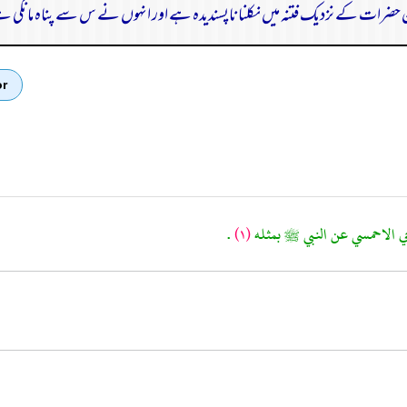
حضرات کے نزدیک فتنہ میں نکلنا ناپسندیدہ ہے اور انہوں نے س سے پناہ مانگی 
or
.
(١)