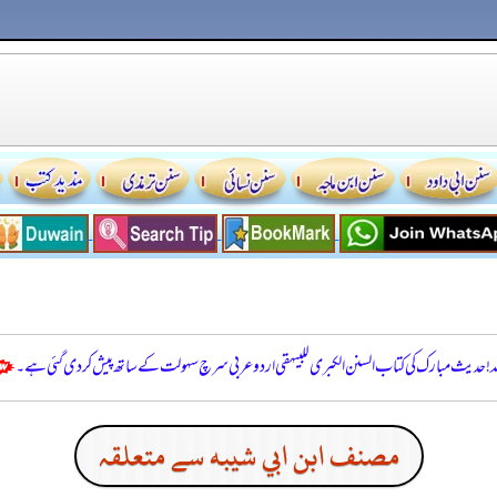
للہ! حدیث مبارک کی کتاب السنن الكبرى للبيهقي اردو عربی سرچ سہولت کے ساتھ پیش کر دی گئی ہے۔
مصنف ابن ابي شيبه سے متعلقہ