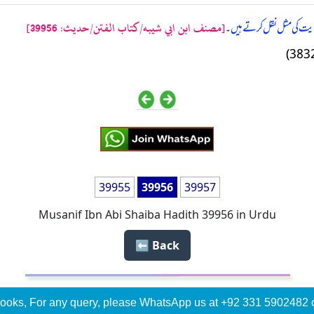
[مصنف ابن ابي شيبه/كتاب الفتن/حدیث: 39956]
وایت کی مثل نقل کرتے ہیں۔
39955
39956
39957
Musanif Ibn Abi Shaiba Hadith 39956 in Urdu
Back ⬅️
ooks, For any query, please WhatsApp us at +92 331 5902482 