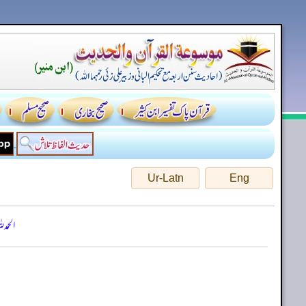
Ur-Latn
Eng
الحمد