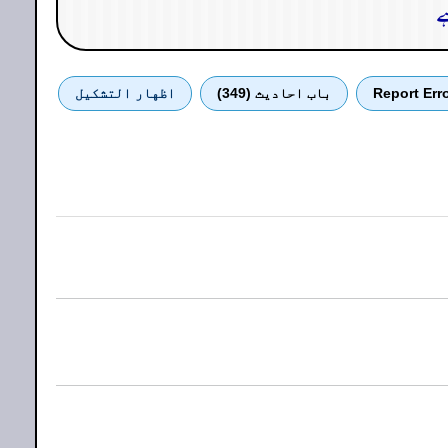
ہے
Report Err
باب احادیث (349)
اظهار التشكيل