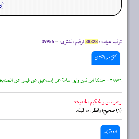
جن 
ترقیم عوامۃ:
ترقیم الشثری:
--
39956
38328
محقق سعد الشثری
٣٩٩٥٦ - حدثنا ابن نمير وابو اسامة عن إسماعيل عن قيس عن الصنابحي الاحمسي عن النبي ﷺ بمثله
ريفرينس و تحكيم الحدیث:
(١) صحيح؛ وانظر: ما قبله.
اردو ترجمہ