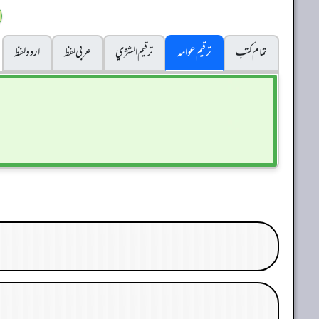
تمام کتب
ترقیم عوامہ
ترقيم الشژي
عربی لفظ
اردو لفظ