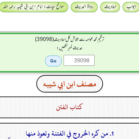
ابواب
احادیث
رواۃ الحدیث
سوانح حیات: امام ابن ابی شیبہ رحمہ اللہ
ترقیم محمدعوامہ سے تلاش کل احادیث (39098)
حدیث نمبر لکھیں:
مصنف ابن ابي شيبه
كتاب الفتن
1. من كره الخروج في الفتنة وتعوذ منها