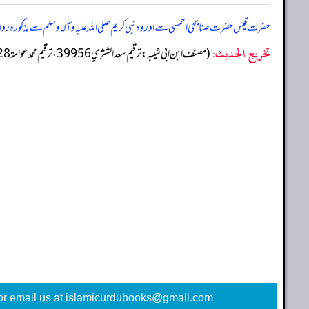
حضرت قیس حضرت صنابحی احمسی سے اور وہ نبی کریم صلی اللہ علیہ وآلہ وسلم سے مذکورہ ر
تخریج الحدیث:
(مصنف ابن ابي شيبه: ترقيم سعد الشثري 39956، ترقيم محمد عوامة 38328)
or email us at islamicurdubooks@gmail.com