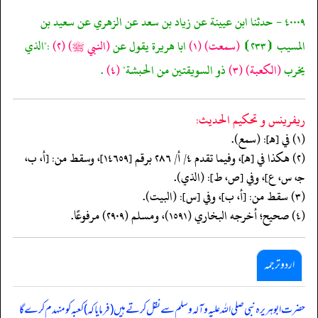
٤٠٠٠٩ - حدثنا ابن عيينة عن زياد بن سعد عن الزهري عن سعيد بن
المسيب ⦗٢٣٣⦘
(سمعت)
(١)
ابا هريرة يقول عن
(النبي ﷺ)
(٢)
:"الذي
يخرب
(الكعبة)
(٣)
ذو السويقتين من الحبشة"
(٤)
.
ريفرينس و تحكيم الحدیث:
(١) في [هـ]: (سمع).
(٢) هكذا في [هـ]، وفيما تقدم ٤/ أ/ ٢٨٦ برقم [١٤٦٥٩]، وسقط من: [أ، ب،
جـ، س، ع]، وفي [ص، ط]: (الذي).
(٣) سقط من: [أ، ب]، وفي [س]: (البيت).
(٤) صحيح؛ أخرجه البخاري (١٥٩١)، ومسلم (٢٩٠٩) مرفوعًا.
اردو ترجمہ
حضرت ابوہریرہ نبی صلی اللہ علیہ وآلہ وسلم سے نقل کرتے ہیں (فرمایا کہ) کعبہ کو منہدم کرے گا