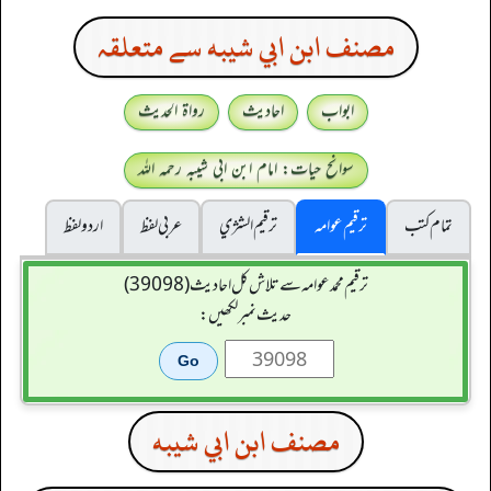
مصنف ابن ابي شيبه سے متعلقہ
ابواب
احادیث
رواۃ الحدیث
سوانح حیات: امام ابن ابی شیبہ رحمہ اللہ
تمام کتب
ترقیم عوامہ
ترقيم الشژي
عربی لفظ
اردو لفظ
ترقیم محمدعوامہ سے تلاش کل احادیث (39098)
حدیث نمبر لکھیں:
مصنف ابن ابي شيبه