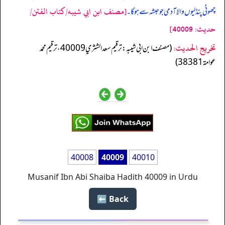
[مصنف ابن ابي شيبه/كتاب الفتن/
چھوٹی پنڈلیوں والا آدمی جو حبشہ سے ہوگا۔
حدیث: 40009]
تخریج الحدیث:
(مصنف ابن ابي شيبه: ترقيم سعد الشثري 40009، ترقيم محمد
عوامة 38381)
40008
40009
40010
Musanif Ibn Abi Shaiba Hadith 40009 in Urdu
Back ⬅️