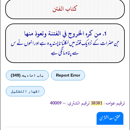
كتاب الفتن
1. من كره الخروج في الفتنة وتعوذ منها
جن حضرات کے نزدیک فتنہ میں نکلنا ناپسندیدہ ہے اور انہوں نے س
سے پناہ مانگی ہے
Report Error
باب احادیث (349)
اظهار التشكيل
ترقیم عوامۃ:
ترقیم الشثری:
--
40009
38381
محقق سعد الشثری