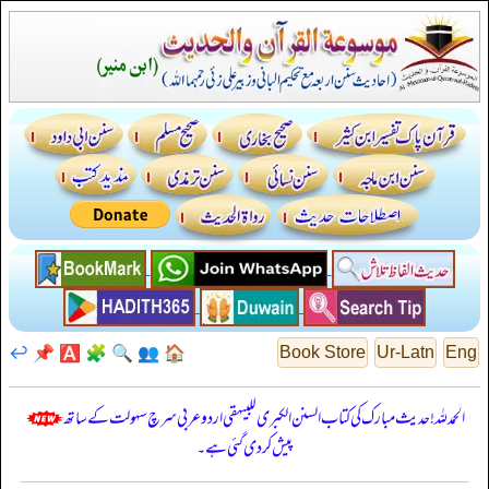
↩️
📌
🅰️
🧩
🔍
👥
🏠
Book Store
Ur-Latn
Eng
الحمدللہ! حدیث مبارک کی کتاب السنن الكبرى للبيهقي اردو عربی سرچ سہولت کے ساتھ
پیش کر دی گئی ہے۔