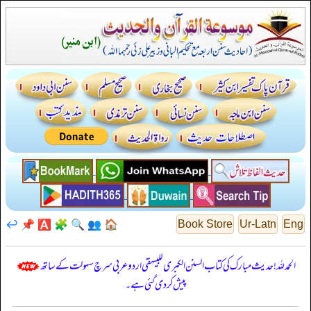
↩️
📌
🅰️
🧩
🔍
👥
🏠
Book Store
Ur-Latn
Eng
الحمدللہ! حدیث مبارک کی کتاب السنن الكبرى للبيهقي اردو عربی سرچ سہولت کے ساتھ
پیش کر دی گئی ہے۔