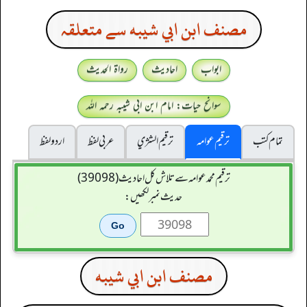
مصنف ابن ابي شيبه سے متعلقہ
ابواب
احادیث
رواۃ الحدیث
سوانح حیات: امام ابن ابی شیبہ رحمہ اللہ
تمام کتب
ترقیم عوامہ
ترقيم الشژي
عربی لفظ
اردو لفظ
ترقیم محمدعوامہ سے تلاش کل احادیث (39098)
حدیث نمبر لکھیں:
مصنف ابن ابي شيبه