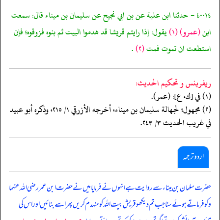
٤٠٠١٤ - حدثنا ابن علية عن بن ابي نجيح عن سليمان بن ميناء قال: سمعت
ابن
(عمرو)
(١)
يقول: إذا رايتم قريشا قد هدموا البيت ثم بنوه فزوقوه؛ فإن
استطعت ان تموت فمت
(٢)
.
ريفرينس و تحكيم الحدیث:
(١) في [ك، ع]: (عمر).
(٢) مجهول؛ لجهالة سليمان بن ميناء، أخرجه الأزرقي ١/ ٢١٥، وذكره أبو عبيد
في غريب الحديث ٣/ ٢٤٣.
اردو ترجمہ
حضرت سلمان بن میناء سے روایت ہے انہوں نے فرمایا میں نے حضرت ابن عمر رضی اللہ عنہما
و کو فرماتے ہوئے سنا جب تم دیکھو قریش بیت اللہ کو منہدم کریں پھر اسے بنائیں اور اس کی