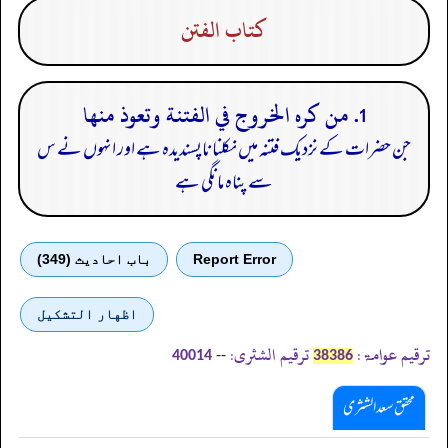
كتاب الفتن
1. من كره الخروج في الفتنة وتعوذ منها
جن حضرات کے نزدیک فتنہ میں نکلنا ناپسندیدہ ہے اور انہوں نے س
سے پناہ مانگی ہے
Report Error
باب احادیث (349)
اظهار التشكيل
ترقیم عوامۃ:
ترقیم الشثری:
--
40014
38386
محقق سعد الشثری