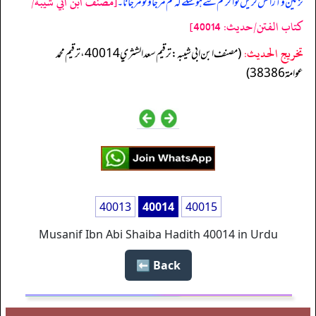
[مصنف ابن ابي شيبه/
تزئین و آرائش کریں تو اگر تم سے ہو سکے کہ تم مرجاؤ تو مرجانا۔
كتاب الفتن/حدیث: 40014]
تخریج الحدیث:
(مصنف ابن ابي شيبه: ترقيم سعد الشثري 40014، ترقيم محمد
عوامة 38386)
40013
40014
40015
Musanif Ibn Abi Shaiba Hadith 40014 in Urdu
Back ⬅️