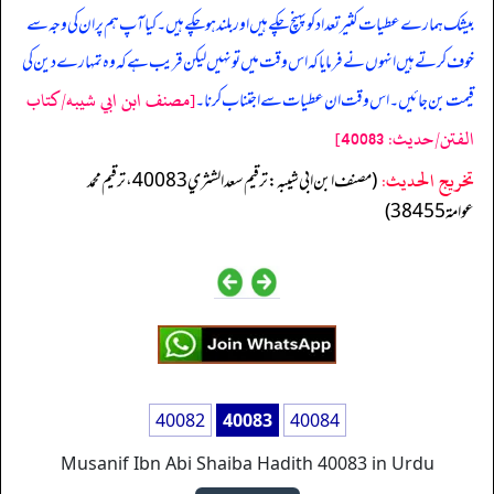
بیشک ہمارے عطیات کثیر تعداد کو پہنچ چکے ہیں اور بلند ہوچکے ہیں۔ کیا آپ ہم پر ان کی وجہ سے
خوف کرتے ہیں انہوں نے فرمایا کہ اس وقت میں تو نہیں لیکن قریب ہے کہ وہ تمہارے دین کی
[مصنف ابن ابي شيبه/كتاب
قیمت بن جائیں۔ اس وقت ان عطیات سے اجتناب کرنا۔
الفتن/حدیث: 40083]
تخریج الحدیث:
(مصنف ابن ابي شيبه: ترقيم سعد الشثري 40083، ترقيم محمد
عوامة 38455)
40082
40083
40084
Musanif Ibn Abi Shaiba Hadith 40083 in Urdu