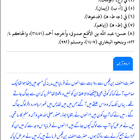
(٥) في [أ، ب]: (إيمان).
(٦) في [جـ، ط، هـ]: (فدعوها).
(٧) في [ط، هـ]: (إياهم).
(٨) حسن؛ عبد اللَّه بن الأقنع صدوق، وأخرجه أحمد (٢١٤٥١)، والحاكم ٤/
٥٢٢، وبنحوه البخاري (١٤٠٧)، ومسلم (٩٩٢).
اردو ترجمہ
حضرت احنف بن قیس سے روایت ہے انہوں نے فرمایا میں مدینہ کی مسجد میں بیٹھا ہوا تھا ایک
صاحب آئے کہا کہ کوئی بھی (بیٹھنے والاحلقہ ان کو نہیں دیکھتا تھا مگر یہ کہ ان سے بھاگ جاتے
تھے۔ یہاں تک کہ وہ اس حلقے میں آگئے جس میں میں تھا پس میں ٹھہرا رہا اور دیگر لوگ بھاگ
گئے۔ میں نے کہا آپ کون ہیں؟ انہوں نے بتلایا ابو ذر حضور صلی اللہ علیہ وآلہ وسلم کا ساتھی۔
میں نے عرض کیا آپ سے لوگ کیوں بھاگے ہیں؟ انہوں نے فرمایا اس وجہ سے کہ میں ان کو
خزانے جمع کرنے سے روکتا ہوں۔ حضرت احنف بن قیس فرماتے ہیں کہ میں نے عرض کیا کہ