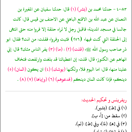
٤٠٠٨٣ - حدثنا محمد بن
(بشر)
(١)
قال: حدثنا سفيان عن المغيرة بن
النعمان عن عبد الله بن الاقنع الباهلي عن الاحنف بن قيس قال: كانت
جالسا في مسجد المدينة، فاقبل رجل لا تراه حلقة إلا فروا منه حتى انتهى
إلى الحلقة التي كنت فيها، ⦗٢٥٦⦘ فثبت وفروا، فقلت: من انت؟ فقال: ابو
ذر صاحب رسول الله ﷺ،
(قلت)
(٢)
:
(ما)
(٣)
يفر الناس مثك؟ قال: إني
انهاهم عن الكنوز، قال: قلت: إن اعطياتنا قد بلغت وارتفعت فتخاف
علينا منها، قال: اما اليوم فلا، ولكنها
(يوشك)
(٤)
ان يكون
(اثمان)
(٥)
دينكم، فإذا كانت اثمان دينكم
(فدعوهم)
(٦)
(وإياها)
(٧)
(٨)
.
ريفرينس و تحكيم الحدیث:
(١) في [ط]: (بشير).
(٢) سقط من: [أ، ب].
(٣) في [هـ]: (لما)، وفي [ط]: (لم).
(٤) في [ع]: (توشك).