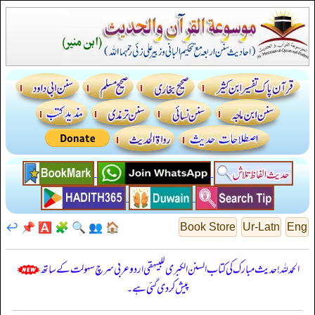
↩️
📌
🅰️
🧩
🔍
👥
🏠
Book Store
Ur-Latn
Eng
الحمدللہ! حدیث مبارک کی کتاب السنن الكبرى للبيهقي اردو عربی سرچ سہولت کے ساتھ
پیش کر دی گئی ہے۔