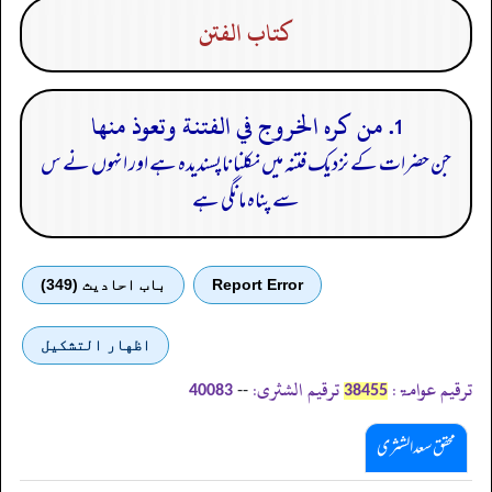
كتاب الفتن
1. من كره الخروج في الفتنة وتعوذ منها
جن حضرات کے نزدیک فتنہ میں نکلنا ناپسندیدہ ہے اور انہوں نے س
سے پناہ مانگی ہے
Report Error
باب احادیث (349)
اظهار التشكيل
ترقیم عوامۃ:
ترقیم الشثری:
--
40083
38455
محقق سعد الشثری