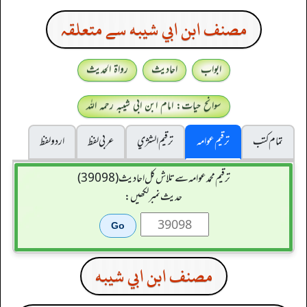
مصنف ابن ابي شيبه سے متعلقہ
ابواب
احادیث
رواۃ الحدیث
سوانح حیات: امام ابن ابی شیبہ رحمہ اللہ
تمام کتب
ترقیم عوامہ
ترقيم الشژي
عربی لفظ
اردو لفظ
ترقیم محمدعوامہ سے تلاش کل احادیث (39098)
حدیث نمبر لکھیں:
مصنف ابن ابي شيبه