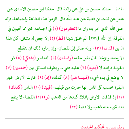
٤٠١٢٠ - حدثنا حسين بن علي عن زائدة قال: حدثنا ابو حصين الاسدي عن
عامر عن ثابت بن قطبة عن عبد الله قال: الزموا هذه الطاعة والجماعة، فإنه
حبل الله الذي امر به، وان ما
(تكرهون)
(١)
في الجماعة خير مما تحبون في
الفرقة، إن الله ⦗٢٧١⦘ لم يخلق شيئا
(قط)
(٢)
إلا جعل له منتهى، كان هذا
الدين
(قد تم)
(٣)
، وإنه صائر إلى نقصان، وإن إمارة ذلك ان تنقطع
الارحام، ويؤخذ المال بغير حقه،
(وتسفك)
(٤)
الدماء و
(يشتكي)
(٥)
ذو
القرابة قرابته لا
(يعود)
(٦)
عليه بشيء، ويطوف السائل بين
(جمعتين)
(٧)
لا يوضع في يده شيء،
(فبينما هم)
(٨)
كذلك
(إذ)
(٩)
خارت الارض خوار
البقرة يحسب كل اناس انها خارت من قبلهم،
(فبينا)
(١٠)
الناس
(كذلك)
(١١)
إذ قذفت الارض بافلاذ كبدها من الذهب
(و)
(١٢)
الفضة، لا ينفع
بعد شيء منه ذهب ولا فضة
(١٣)
.
ريفرينس و تحكيم الحدیث: