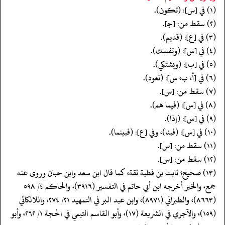
(١) في [س]: (تكون).
(٢) سقط من: [جـ].
(٣) في [ع]: (قديم).
(٤) في [س]: (وتفسك).
(٥) في [ب]: (ويشتكي).
(٦) في [أ، ب، س]: (نعود).
(٧) سقط من: [س].
(٨) في [س]: (فيما هم).
(٩) في [س]: (إذا).
(١٠) في [س]: (فبنا)، وفي [ع]: (فبينما).
(١١) سقط من: [س].
(١٢) سقط من: [س].
(١٣) صحيح؛ ثابت بن قطبة ثقة، كما قال ابن سعد وابن حبان وروى عنه
جمع، والخبر أخرجه ابن أبي حاتم في التفسير (٣٩١٦)، والحاكم ٤/ ٥٩٨
(٨٦٦٣)، والطبراني (٨٩٧١)، وابن عبد البر في التمهيد ٢١/ ٢٧٤، واللالكائي
(١٥٩)، والآجري في الشريعة (١٧)، وأبو القاسم التيمي في الحجة ١/ ٢٦٢، وأبو