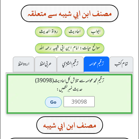
مصنف ابن ابي شيبه سے متعلقہ
ابواب
احادیث
رواۃ الحدیث
سوانح حیات: امام ابن ابی شیبہ رحمہ اللہ
تمام کتب
ترقیم عوامہ
ترقيم الشژي
عربی لفظ
اردو لفظ
ترقیم محمدعوامہ سے تلاش کل احادیث (39098)
حدیث نمبر لکھیں:
مصنف ابن ابي شيبه