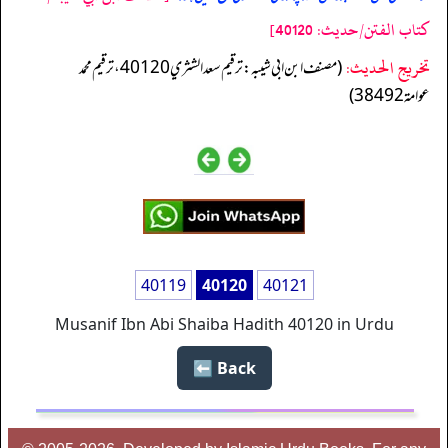
كتاب الفتن/حدیث: 40120]
تخریج الحدیث:
(مصنف ابن ابي شيبه: ترقيم سعد الشثري 40120، ترقيم محمد
عوامة 38492)
40119
40120
40121
Musanif Ibn Abi Shaiba Hadith 40120 in Urdu
Back ⬅️