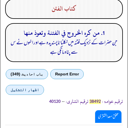
كتاب الفتن
1. من كره الخروج في الفتنة وتعوذ منها
جن حضرات کے نزدیک فتنہ میں نکلنا ناپسندیدہ ہے اور انہوں نے س
سے پناہ مانگی ہے
Report Error
باب احادیث (349)
اظهار التشكيل
ترقیم عوامۃ:
ترقیم الشثری:
--
40120
38492
محقق سعد الشثری