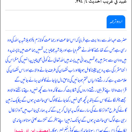
عبيد في غريب الحديث ٤/ ٣٩٤.
اردو ترجمہ
حضرت عبداللہ سے روایت ہے فرمایا کہ اس اطاعت اور جماعت کو لازم پکڑو بلاشبہ یہ اللہ کی وہ
رسی ہے جس کے تھامنے کا اللہ نے حکم دیا ہے اور بلاشبہ جو چیزیں تمہیں جماعت میں ناپسندیدہ
ہیں وہ ان سے بہتر ہیں جو تمہیں جدائی میں پسند ہیں اللہ تعالیٰ نے کوئی بھی چیز پیدا نہیں کی مگر اس کی
انتہا مقرر کی ہے یہ دین یقینا کا مل ہوچکا اور اب نقصان کی طرف جانے والا ہے اور اس نقصان کی
علامت یہ ہے کہ رشتے داریاں ختم ہوجائیں گی ناحق مال لیا جائے گا خون بہائے جائیں گے
قرابت والا اپنے قریبی رشتے داروں کی شکایت کرے گا کہ وہ اسے کچھ نہیں دیتے مانگنے والا دو
جمعے چکر لگائے گا اس کے ہاتھ پر کچھ بھی نہیں رکھا جائے گا لوگ اسی حالت پر ہوں گے یکایک زمین
گائے کی طرح آواز نکالے گی سارے لوگ یہ خیال کریں گے کہ یہ ہماری جانب میں آواز نکال
رہی ہے لوگ اسی حالت پر ہوں گے اچانک زمین اپنے جگر کے ٹکڑے یعنی سونا اور چاندی
[مصنف ابن ابي شيبه/
نکالے گی اس کے بعد اس سونا چاندی سے کوئی نفع نہیں ہوگا۔