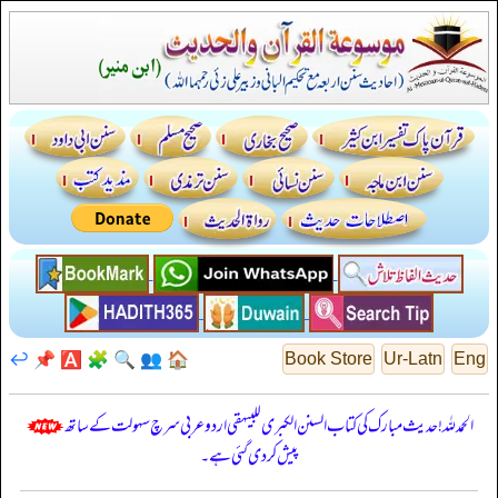
↩️
📌
🅰️
🧩
🔍
👥
🏠
Book Store
Ur-Latn
Eng
الحمدللہ! حدیث مبارک کی کتاب السنن الكبرى للبيهقي اردو عربی سرچ سہولت کے ساتھ
پیش کر دی گئی ہے۔