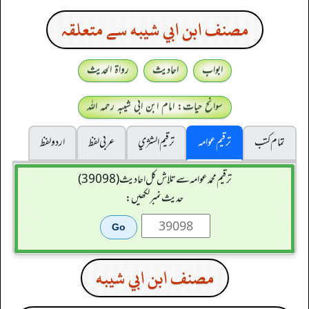
مصنف ابن ابي شيبه سے متعلقہ
ابواب
احادیث
رواۃ الحدیث
سوانح حیات: امام ابن ابی شیبہ رحمہ اللہ
تمام کتب
ترقیم عوامہ
ترقيم الشژي
عربی لفظ
اردو لفظ
ترقیم محمدعوامہ سے تلاش کل احادیث (39098)
حدیث نمبر لکھیں:
مصنف ابن ابي شيبه