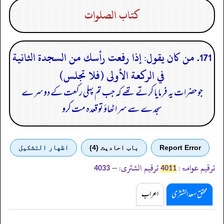
كتاب الصلوات
171. من كان يقول: إذا رفعت رأسك من السجدة الثانية
في الركعة الأولى (فلا تجلس)
جو حضرات یہ فرمایا کرتے تھے کہ جب تم پہلی رکعت کے دوسرے
سجدے سے سر اٹھاؤ تو قعدہ مت کرو
Report Error
باب احادیث (4)
اظهار التشكيل
ترقیم عوامۃ:
ترقیم الشثری:
--
4033
4011
محقق سعد الشثری
اعراب