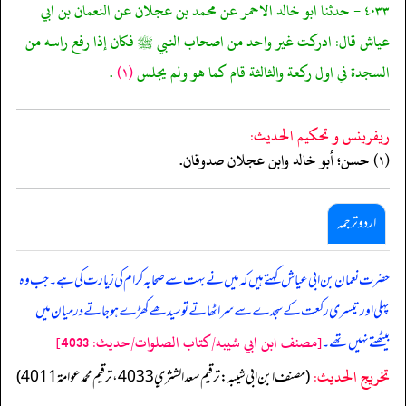
٤٠٣٣ - حدثنا ابو خالد الاحمر عن محمد بن عجلان عن النعمان بن ابي
عياش قال: ادركت غير واحد من اصحاب النبي ﷺ فكان إذا رفع راسه من
السجدة في اول ركعة والثالثة قام كما هو ولم يجلس
(١)
.
ريفرينس و تحكيم الحدیث:
(١) حسن؛ أبو خالد وابن عجلان صدوقان.
اردو ترجمہ
حضرت نعمان بن ابی عیاش کہتے ہیں کہ میں نے بہت سے صحابہ کرام کی زیارت کی ہے۔ جب وہ
پہلی اور تیسری رکعت کے سجدے سے سر اٹھاتے تو سیدھے کھڑے ہوجاتے درمیان میں
[مصنف ابن ابي شيبه/كتاب الصلوات/حدیث: 4033]
بیٹھتے نہیں تھے۔
تخریج الحدیث:
(مصنف ابن ابي شيبه: ترقيم سعد الشثري 4033، ترقيم محمد عوامة 4011)