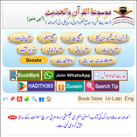
↩️
📌
🅰️
🧩
🔍
👥
🏠
Book Store
Ur-Latn
Eng
الحمدللہ! حدیث مبارک کی کتاب السنن الكبرى للبيهقي اردو عربی سرچ سہولت کے ساتھ
پیش کر دی گئی ہے۔