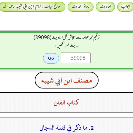
ابواب
احادیث
رواۃ الحدیث
سوانح حیات: امام ابن ابی شیبہ رحمہ اللہ
ترقیم محمدعوامہ سے تلاش کل احادیث (39098)
حدیث نمبر لکھیں:
مصنف ابن ابي شيبه
كتاب الفتن
2. ما ذكر في فتنة الدجال