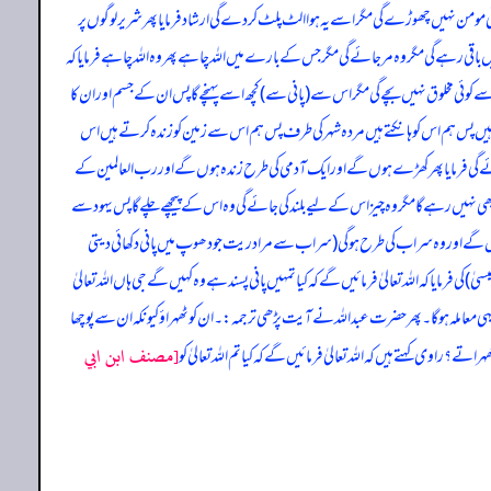
ی مومن نہیں چھوڑے گی مگر اسے یہ ہوا الٹ پلٹ کر دے گی ارشاد فرمایا پھر شریر لوگوں پر
یں باقی رہے گی مگر وہ مرجائے گی مگر جس کے بارے میں اللہ چاہے پھر وہ اللہ چاہے فرمایا کہ
سے کوئی مخلوق نہیں بچے گی مگر اس سے (پانی سے) کچھ اسے پہنچے گا پس ان کے جسم اور ان کا
ی ہیں پس ہم اس کو ہانکتے ہیں مردہ شہر کی طرف پس ہم اس سے زمین کو زندہ کرتے ہیں اس
جائے گی فرمایا پھر کھڑے ہوں گے اور ایک آدمی کی طرح زندہ ہوں گے اور رب العالمین کے
ی نہیں رہے گا مگر وہ چیز اس کے لیے بلند کی جائے گی وہ اس کے پیچھے چلے گا پس یہود سے
دکھائیں گے اور وہ سراب کی طرح ہوگی (سراب سے مراد ریت جو دھوپ میں پانی دکھائی دیتی
ا کہ اللہ تعالیٰ فرمائیں گے کہ کیا تمہیں پانی پسند ہے وہ کہیں گے جی ہاں اللہ تعالیٰ
یہی معاملہ ہوگا۔ پھر حضرت عبداللہ نے آیت پڑھی ترجمہ:۔ ان کو ٹھہراؤ کیونکہ ان سے پوچھا
[مصنف ابن ابي
اوی کہتے ہیں کہ اللہ تعالیٰ فرمائیں گے کہ کیا تم اللہ تعالیٰ کو