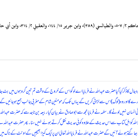
ال کا ذکر کیا گیا حضرت عبداللہ نے فرمایا اے لوگو اس کے خروج کے وقت تم تین گروہوں میں بٹ جاؤ گ
ئی کرے گا اور وہ (لوگ) اس سے لڑائی کریں گے یہاں تک کہ مومنین شام کے مغربی جانب جمع ہوجائیں گ
 نہیں لوٹے گا۔ سلمہ نے فرمایا مجھ سے ابو صادق نے بیان کیا ربیعہ بن ناجد سے کہ حضرت عبداللہ نے فرم
اللہ کو اہل کتاب سے اس حدیث کے علاوہ کوئی حدیث نقل کرتے ہوئے نہیں سنا۔ پھر حضرت عبداللہ نے فرما
اونچی جگہ سے بھاگتے ہوئے آئیں گے حضرت عبداللہ نے فرمایا اللہ تعالیٰ ان پر ایک کیڑابھیجیں گے اونٹ کے