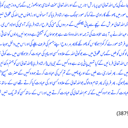
ائے گی پس اللہ تعالیٰ ان پر بارش اتاریں گے اور اللہ تعالیٰ سخت ٹھنڈی ہوا چھوڑیں گے پس وہ زمین پر کوئ
 صور میں پھونکے گا راوی نے کہا کہ صور سینگ ہے ارشاد فرمایا کہ آسمانوں اور زمینوں میں اللہ کی مخلوق نہ
کہ اللہ تعالیٰ عرش کے نیچے سے پانی پھینکیں گے مردوں کی منی کی طرح ارشاد فرمایا کہ آدمی کی اولاد مں ی 
داللہ نے یہ آیت تلاوت کی ترجمہ اور اللہ وہ ذات ہے جو ہواؤں کو بھیجتی ہے وہ ہوائیں بادلوں کو اٹھات
ان فرشتہ صور لے کر کھڑا ہوگا اس کو پھونکے گا پھر ہر روح اپنے جسم کی طرف چلے گی اور اس میں داخل ہو
کو ملیں گے پس مخلوق میں سے جو کوئی اللہ کے علاوہ کسی اور چیز کی عبادت کرتا ہوگا ان میں سے کوئی بھ
 تعالیٰ فرمائیں گے کیا تمہیں پانی پسند ہے وہ کہیں گے جی ہاں (ارشاد فرمایا) اللہ تعالیٰ ان کو جہنم 
۔ پھر نصاریٰ سے ملیں گے اور پوچھیں گے تم کس کی عبادت کرتے ہو وہ کہیں گے حضرت مسیح (عیسیٰ) کی فرمای
گی۔ پھر فرمایا کہ پھر تمام وہ لوگ جو اللہ تعالیٰ کے علاوہ کسی اور کی عبادت کیا کرتے تھے ان کے ساتھ 
ت کرتے ہو؟ وہ کہیں گے کہ ہم اللہ تعالیٰ کی عبادت کرتے ہیں اور اس کے ساتھ کسی کو شریک نہیں ٹھہراتے؟ ر