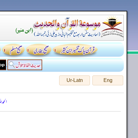
Ur-Latn
Eng
الحمد