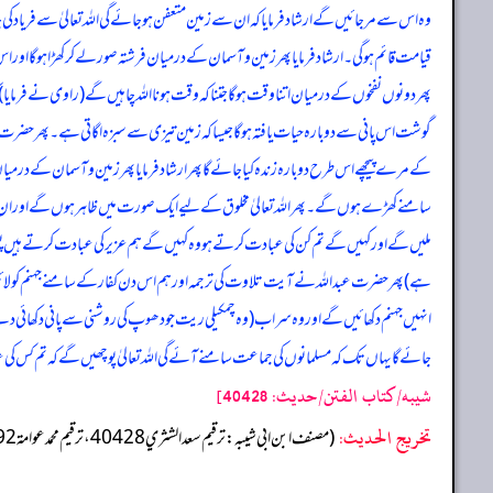
وہ اس سے مرجائیں گے ارشاد فرمایا کہ ان سے زمین متعفن ہوجائے گی اللہ تعالیٰ سے فریاد کی ج
قیامت قائم ہوگی۔ ارشاد فرمایا پھر زمین و آسمان کے درمیان فرشتہ صور لے کر کھڑا ہوگا اور اس
پھر دونوں نفخوں کے درمیان اتنا وقت ہوگا جتنا کہ وقت ہونا اللہ چاہیں گے (راوی نے فرمایا) 
گوشت اس پانی سے دوبارہ حیات یافتہ ہوگا جیسا کہ زمین تیزی سے سبزہ اگاتی ہے۔ پھر حضرت عب
کے مرے پیچھے اس طرح دوبارہ زندہ کیا جائے گا پھر ارشاد فرمایا پھر زمین و آسمان کے درمی
سامنے کھڑے ہوں گے۔ پھر اللہ تعالیٰ مخلوق کے لیے ایک صورت میں ظاہر ہوں گے اور ان لوگوں 
ملیں گے اور کہیں گے تم کن کی عبادت کرتے ہو وہ کہیں گے ہم عزیر کی عبادت کرتے ہیں پس اللہ
ہے) پھر حضرت عبداللہ نے آیت تلاوت کی ترجمہ اور ہم اس دن کفار کے سامنے جہنم کو لائیں گے
انہیں جہنم دکھائیں گے اور وہ سراب (وہ چمکیلی ریت جو دھوپ کی روشنی سے پانی دکھائی دے) ہو
جائے گا یہاں تک کہ مسلمانوں کی جماعت سامنے آئے گی اللہ تعالیٰ پوچھیں گے کہ تم کس کی عباد
شيبه/كتاب الفتن/حدیث: 40428]
تخریج الحدیث:
(مصنف ابن ابي شيبه: ترقيم سعد الشثري 40428، ترقيم محمد عوامة 38792)