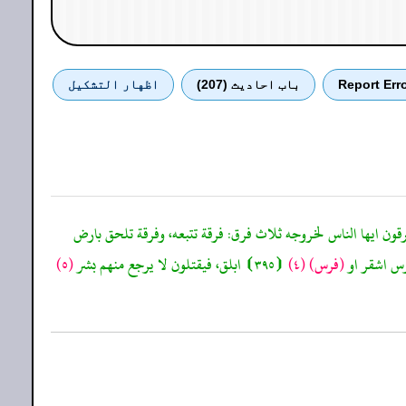
Report Err
باب احادیث (207)
اظهار التشكيل
ترقون ايها الناس لخروجه ثلاث فرق: فرقة تتبعه، وفرقة تلحق بارض
رس اشقر او
(فرس)
(٤)
⦗٣٩٥⦘ ابلق، فيقتلون لا يرجع منهم بشر
(٥)