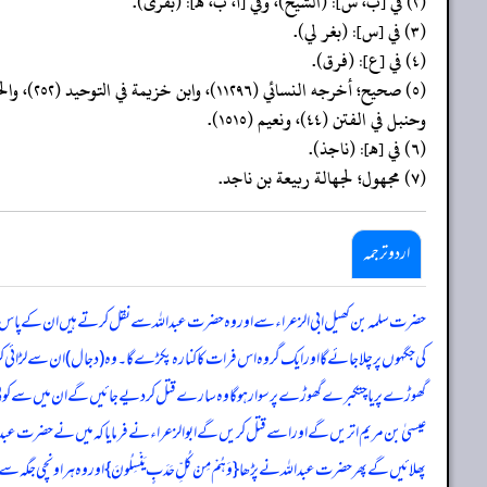
(٢) في [ب، س]: (الشيخ)، وفي [أ، ب، هـ]: (بقرى).
(٣) في [س]: (بغر لي).
(٤) في [ع]: (فرق).
وحنبل في الفتن (٤٤)، ونعيم (١٥١٥).
(٦) في [هـ]: (ناجذ).
(٧) مجهول؛ لجهالة ربيعة بن ناجد.
اردو ترجمہ
حضرت سلمہ بن کھیل ابی الزعراء سے اور وہ حضرت عبداللہ سے نقل کرتے ہیں ان کے پاس دج
کی جگہوں پر چلاجائے گا اور ایک گروہ اس فرات کا کنارہ پکڑے گا۔ وہ (دجال) ان سے لڑا
گھوڑے پر یا چتکبرے گھوڑے پر سوار ہوگا وہ سارے قتل کردیے جائیں گے ان میں سے کوئی انسان
عیسیٰ بن مریم اتریں گے اور اسے قتل کریں گے ابو الزعراء نے فرمایا کہ میں نے حضرت عبد
پھلائیں گے پھر حضرت عبداللہ نے پڑھا { وَہُمْ مِنْ کُلِّ حَدَبٍ یَنْسِلُونَ } اور وہ ہر 