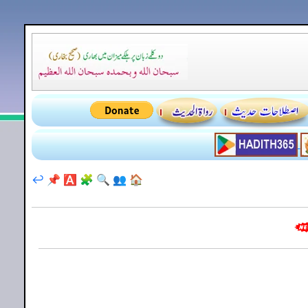
↩️
📌
🅰️
🧩
🔍
👥
🏠