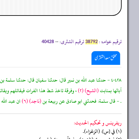
ترقیم عوامۃ:
ترقیم الشثری:
--
40428
38792
محقق سعد الشثری
٤٠٤٢٨ - حدثنا عبد الله بن نمير قال: حدثنا سفيان قال: حدثنا سلمة بن كهيل عن ابي
آبائها بمنابت
(الشيح)
(٢)
، وفرقة تاخذ شط هذا الفرات فيقاتلهم ويقاتل
. - قال سلمة: فحدثني ابو صادق عن ربيعة بن
(ناجد)
(٦)
ان عبد الله
ريفرينس و تحكيم الحدیث:
(١) في [س]: (الزغزاء).