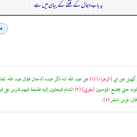
یہ باب دجال کے فتنے کے بیان میں ہے
or
(الزعراء)
(١)
عن عبد الله انه ذكر عنده الدجال فقال عبد الله: تف
ونه حتى يجتمع المؤمنون
(بغربي)
(٣)
الشام فيبعثون إليه طليعة فيهم فارس على ف
 قال: فرس اشقر
(٧)
.