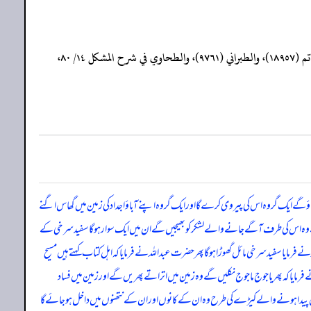
(٥) صحيح؛ أخرجه النسائي (١١٢٩٦)، وابن خزيمة في التوحيد (٢٥٢)، والحاكم ٢/ ٥٠٧، والطيالسي (٣٨٩)، وابن جرير ١٥/ ١٤٤، والعقيلي ٢/ ٣١٤، وابن أبي حاتم (١٨٩٥٧)، والطبراني (٩٧٦١)، والطحاوي في شرح المشكل ١٤/ ٨٠،
ے ایک گروہ اس کی پیروی کرے گا اور ایک گروہ اپنے آباؤ اجداد کی زمین میں گھاس اگنے
ے وہ اس کی طرف آگے جانے والے لشکر کو بھیجیں گے ان میں ایک سوار ہوگا سفید سرخی کے
ایا سفید سرخی مائل گھوڑا ہوگا پھر حضر ت عبداللہ نے فرمایا کہ اہل کتاب کہتے ہیں مسیح
یا کہ پھر یاجوج ماجوج نکلیں گے وہ زمین میں اتراتے پھریں گے اور زمین میں فساد
 ناک میں پیدا ہونے والے کیڑے کی طرح وہ ان کے کانوں اور ان کے نتھنوں میں داخل ہوجائے گا