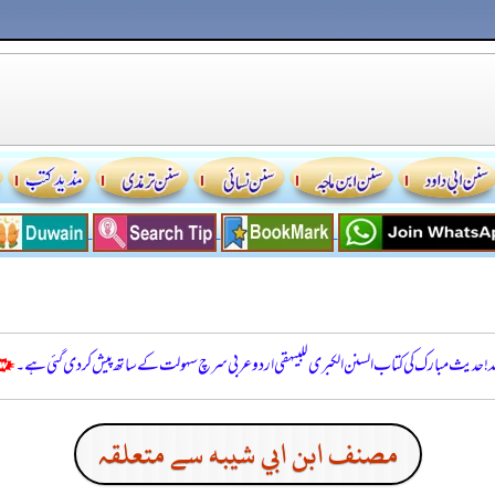
للہ! حدیث مبارک کی کتاب السنن الكبرى للبيهقي اردو عربی سرچ سہولت کے ساتھ پیش کر دی گئی ہے۔
مصنف ابن ابي شيبه سے متعلقہ