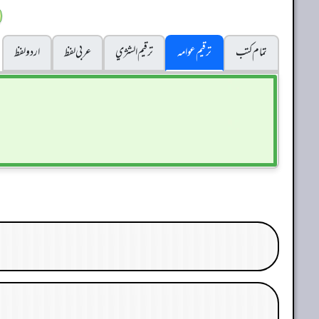
تمام کتب
ترقیم عوامہ
ترقيم الشژي
عربی لفظ
اردو لفظ