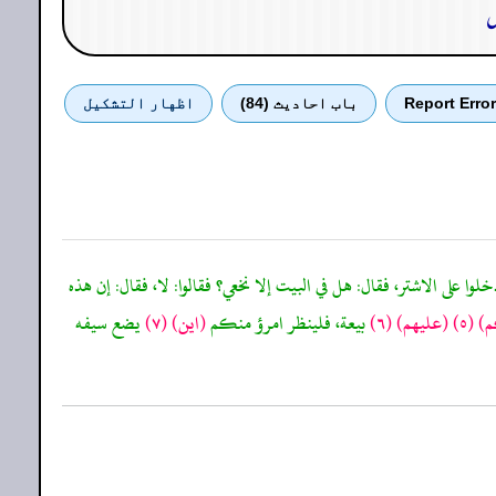
ں
Report Error
باب احادیث (84)
اظهار التشكيل
وا على الاشتر، فقال: هل في البيت إلا نخعي؟ فقالوا: لا، فقال: إن هذه
)
(٥)
(عليهم)
(٦)
بيعة، فلينظر امرؤ منكم
(اين)
(٧)
يضع سيفه