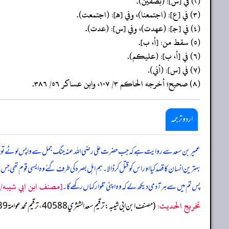
(٢) في [س]: (بصفين).
(٣) في [ع]: (اجتمعنا)، وفي [هـ]: (اجتمعت).
(٤) في [جـ]: (عهدت)، وفي [س]: (عدت).
(٥) سقط من: [أ، ب].
(٦) في [أ، ب]: (عليكم).
(٧) في [س]: (أني).
(٨) صحيح؛ أخرجه الحاكم ٣/ ١٠٧، وابن عساكر ٥٦/ ٣٨٦.
اردو ترجمہ
عمیر بن سعد سے روایت ہے کہ جب حضرت علی رضی اللہ عنہ جنگ جمل سے واپس لوٹے تو جنگ 
بہترین انسان کا قصد کیا اور اس کو قتل کرڈالا۔ ہم اہل بصرہ کی طرف گئے وہ ایسی قوم ت
[مصنف ابن ابي شيبه/كتا
پس تم میں سے ہر آدمی دیکھ لے کہ وہ اپنی تلوار کہاں رکھے گا۔
تخریج الحدیث:
(مصنف ابن ابي شيبه: ترقيم سعد الشثري 40588، ترقيم محمد عوامة 38939)