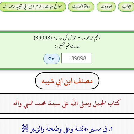
ابواب
احادیث
رواۃ الحدیث
سوانح حیات: امام ابن ابی شیبہ رحمہ اللہ
ترقیم محمدعوامہ سے تلاش کل احادیث (39098)
حدیث نمبر لکھیں:
مصنف ابن ابي شيبه
كتاب الجمل وصلى الله على سيدنا محمد النبي وآله
1. في مسير عائشة وعلي وطلحة والزبير ﵃