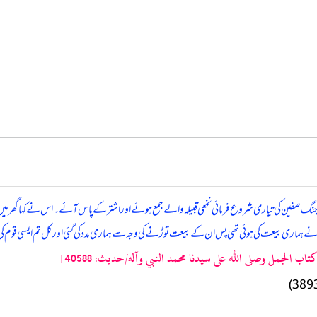
صفین کی تیاری شروع فرمائی نخعی قبیلہ والے جمع ہوئے اور اشتر کے پاس آئے۔ اس نے کہا گھر میں ن
ھی جس نے ہماری بیعت کی ہوئی تھی پس ان کے بیعت توڑنے کی وجہ سے ہماری مدد کی گئی اور کل تم ایسی 
ب الجمل وصلى الله على سيدنا محمد النبي وآله/حدیث: 40588]