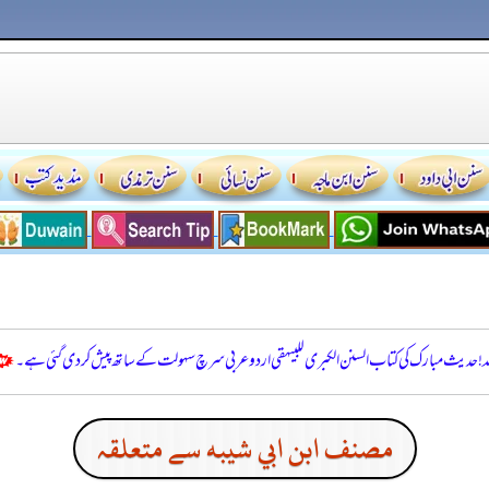
للہ! حدیث مبارک کی کتاب السنن الكبرى للبيهقي اردو عربی سرچ سہولت کے ساتھ پیش کر دی گئی ہے۔
مصنف ابن ابي شيبه سے متعلقہ