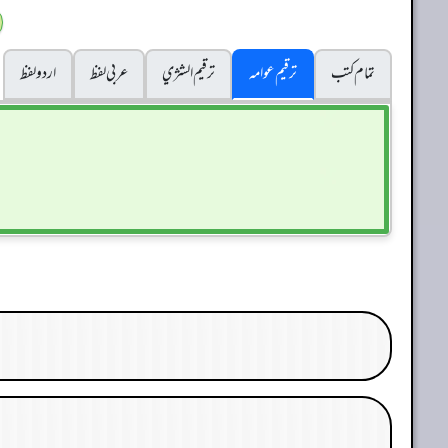
تمام کتب
ترقیم عوامہ
ترقيم الشژي
عربی لفظ
اردو لفظ