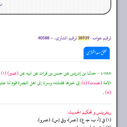
سی
ترقیم عوامۃ:
ترقیم الشثری:
--
40588
38939
محقق سعد الشثری
٤٠٥٨٨ - حدثنا بن إدريس عن حسن بن فرات عن ابيه عن
(عمير)
(١)
ب
الامة
(عمدت)
(٤)
إلى خيرها فقتلته، وسرنا إلى اهل البصرة قوم لنا ع
.
(٨)
ريفرينس و تحكيم الحدیث:
(١) في [أ، ب، جـ، ع]: (عمر)، وفي [س]: (عمرو).