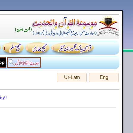
Ur-Latn
Eng
الحمد