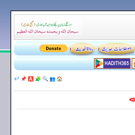
↩️
📌
🅰️
🧩
🔍
👥
🏠