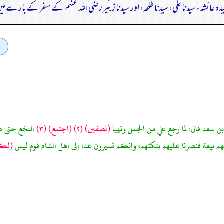
دہ عائشہ، سیدنا علی، سیدنا طلحہ، اور سیدنا زبیر رضی اللہ عنہم کے سفر کے بارے می
ن سعد قال: لما رجع علي من الجمل وتهيا
(لصفين)
(٢)
(اجتمع)
(٣)
النخع حتى دخل
ليهم بيعة فنصرنا عليهم بنكثهم، وإنكم تسيرون غدا إلى اهل الشام قوم ليس
(لكم