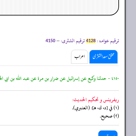
ترقیم عوامۃ:
ترقیم الشثری:
--
4150
4128
محقق سعد الشثری
اعراب
٤١٥٠ - حدثنا وكيع عن إسرائيل عن ضرار بن مرة عن عبد الله بن ابي الهذيل
ريفرينس و تحكيم الحدیث:
(١) في [د، ك، هـ]: (العنبري).
(٢) صحيح.