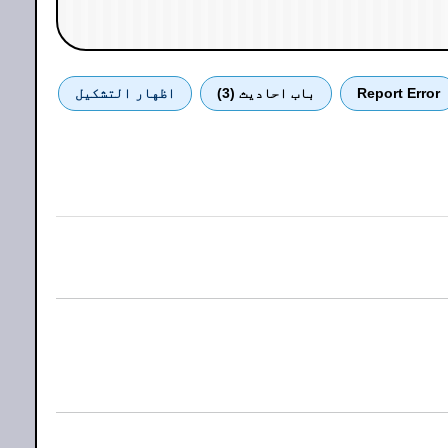
Report Error
باب احادیث (3)
اظهار التشكيل