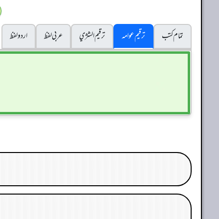
تمام کتب
ترقیم عوامہ
ترقيم الشژي
عربی لفظ
اردو لفظ