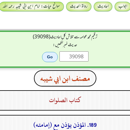
ابواب
احادیث
رواۃ الحدیث
سوانح حیات: امام ابن ابی شیبہ رحمہ اللہ
ترقیم محمدعوامہ سے تلاش کل احادیث (39098)
حدیث نمبر لکھیں:
مصنف ابن ابي شيبه
كتاب الصلوات
189. المؤذن يؤذن مع (إمامته)