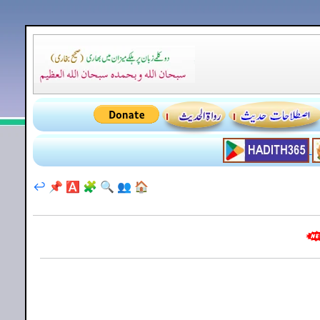
↩️
📌
🅰️
🧩
🔍
👥
🏠