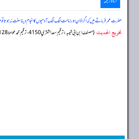
اردو ترجمہ
حضرت عمر فرماتے ہیں کہ اگر اذان اور امامت الگ الگ آدمیوں کا انجام دینا سنت نہ ہوتا تو م
تخریج الحدیث:
(مصنف ابن ابي شيبه: ترقيم سعد الشثري 4150، ترقيم محمد عوامة 4128)