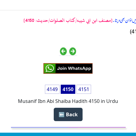
[مصنف ابن ابي شيبه/كتاب الصلوات/حدیث: 4150]
یں اذان بھی دیتا۔
4149
4150
4151
Musanif Ibn Abi Shaiba Hadith 4150 in Urdu
Back ⬅️