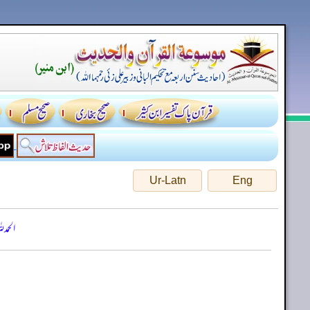
Ur-Latn
Eng
الحمد