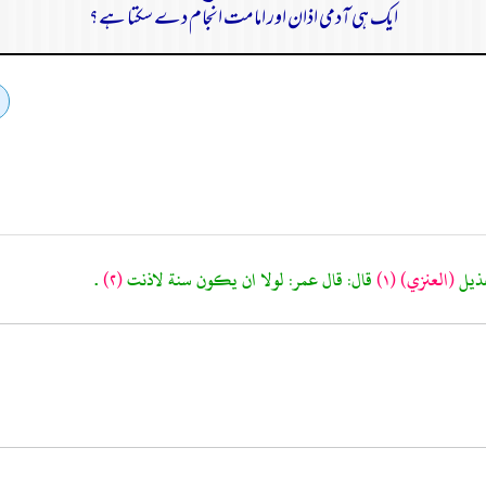
ایک ہی آدمی اذان اور امامت انجام دے سکتا ہے؟
(العنزي)
(١)
قال: قال عمر: لولا ان يكون سنة لاذنت
(٢)
.