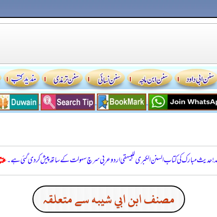
للہ! حدیث مبارک کی کتاب السنن الكبرى للبيهقي اردو عربی سرچ سہولت کے ساتھ پیش کر دی گئی ہے۔
مصنف ابن ابي شيبه سے متعلقہ