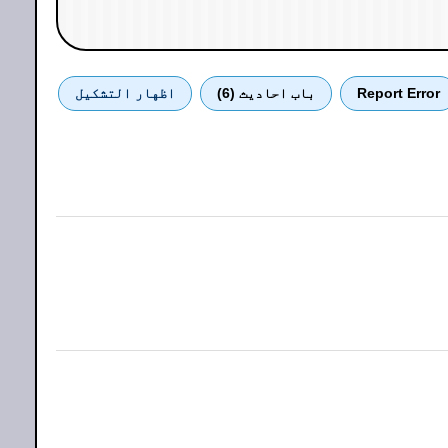
Report Error
باب احادیث (6)
اظهار التشكيل