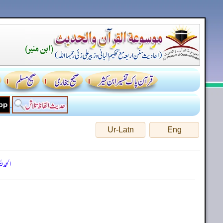
Ur-Latn
Eng
الحمد