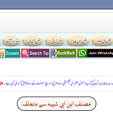
للہ! حدیث مبارک کی کتاب السنن الكبرى للبيهقي اردو عربی سرچ سہولت کے ساتھ پیش کر دی گئی ہے۔
مصنف ابن ابي شيبه سے متعلقہ