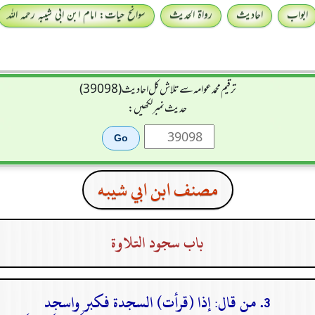
ابواب
احادیث
رواۃ الحدیث
سوانح حیات: امام ابن ابی شیبہ رحمہ اللہ
ترقیم محمدعوامہ سے تلاش کل احادیث (39098)
حدیث نمبر لکھیں:
مصنف ابن ابي شيبه
باب سجود التلاوة
3. من قال: إذا (قرأت) السجدة فكبر واسجد