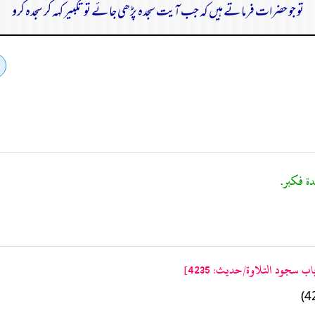
تو جو حضرات فرماتے ہیں کہ جب آیت سجدہ پڑھی جائے تو تکبیر کہہ کر سجدہ کرو
 سجود التلاوة/حدیث: 4235]