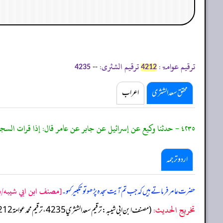
ترقیم عوامۃ:
ترقیم الشثری:
--
4235
4212
محقق سعد الشثری
اعراب
٤٢٣٥ - حدثنا وكيع عن إسرائيل عن جابر عن عامر قال: إذا قرات السجدة فكبر.
اردو ترجمہ
[مصنف ابن ابي شيبه/باب
حضرت عامر فرماتے ہیں کہ جب تم آیت سجدہ پڑھو تو تکبیر کہو۔
تخریج الحدیث:
(مصنف ابن ابي شيبه: ترقيم سعد الشثري 4235، ترقيم محمد عوامة 4212)