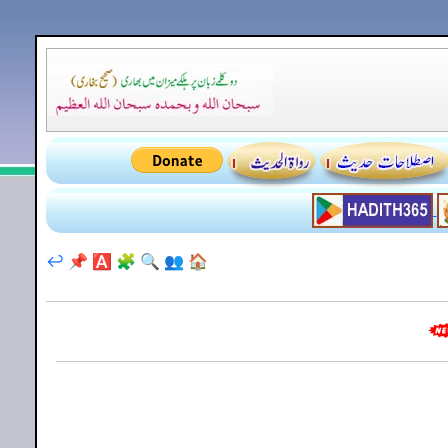
↩️
📌
🅰️
🧩
🔍
👥
🏠