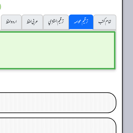
تمام کتب
ترقیم عوامہ
ترقيم الشژي
عربی لفظ
اردو لفظ