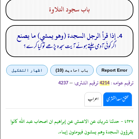
باب سجود التلاوة
4. إذا قرأ الرجل السجدة (وهو يمشي) ما يصنع
اگر کوئی آدمی چلتے ہوئے آیت سجدہ پڑھے تو کیا کرے؟
Report Error
باب احادیث (10)
اظهار التشكيل
ترقیم عوامۃ:
ترقیم الشثری:
--
4237
4214
محقق سعد الشثری
اعراب
٤٢٣٧ - حدثنا شريك عن الاعمش عن إبراهيم ان اصحاب عبد الله كانوا
يقرؤون السجدة وهم يمشون فيومئون إيماء.