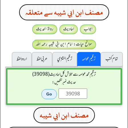
مصنف ابن ابي شيبه سے متعلقہ
ابواب
احادیث
رواۃ الحدیث
سوانح حیات: امام ابن ابی شیبہ رحمہ اللہ
تمام کتب
ترقیم عوامہ
ترقيم الشژي
عربی لفظ
اردو لفظ
ترقیم محمدعوامہ سے تلاش کل احادیث (39098)
حدیث نمبر لکھیں:
مصنف ابن ابي شيبه