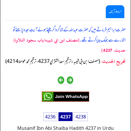
اردو ترجمہ
حضرت ابراہیم فرماتے ہیں کہ حضرت عبد اللہ کے شاگرد اگر چلتے ہوئے آیتِ سجدہ پڑھتے تو
[مصنف ابن ابي شيبه/باب سجود التلاوة/
اشارے سے جھک جایا کرتے تھے۔
حدیث: 4237]
تخریج الحدیث:
(مصنف ابن ابي شيبه: ترقيم سعد الشثري 4237، ترقيم محمد عوامة 4214)
4236
4237
4238
Musanif Ibn Abi Shaiba Hadith 4237 in Urdu