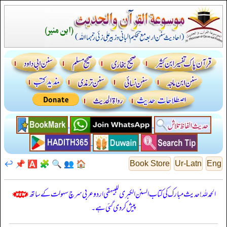
↩️
📌
🅰️
🧩
🔍
👥
🏠
Book Store
Ur-Latn
Eng
الحمدللہ! حدیث مبارک کی کتاب السنن الكبرى للبيهقي اردو عربی سرچ سہولت کے ساتھ
پیش کر دی گئی ہے۔