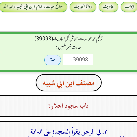
ابواب
احادیث
رواۃ الحدیث
سوانح حیات: امام ابن ابی شیبہ رحمہ اللہ
ترقیم محمدعوامہ سے تلاش کل احادیث (39098)
حدیث نمبر لکھیں:
مصنف ابن ابي شيبه
باب سجود التلاوة
7. في الرجل يقرأ السجدة على الدابة