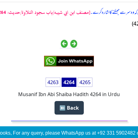
[مصنف ابن ابي شيبه/باب سجود التلاوة/حدیث: 4264]
 وہ سر سے جھکنے کا اشارہ کرے۔
4263
4264
4265
Musanif Ibn Abi Shaiba Hadith 4264 in Urdu
Back ⬅️
ooks, For any query, please WhatsApp us at +92 331 5902482 