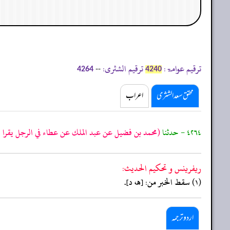
ترقیم عوامۃ:
ترقیم الشثری:
--
4264
4240
محقق سعد الشثری
اعراب
٤٢٦٤ - حدثنا
(محمد بن فضيل عن عبد الملك عن عطاء في الرجل يقرا ال
ريفرينس و تحكيم الحدیث:
(١) سقط الخبر من: [هـ، د].
اردو ترجمہ