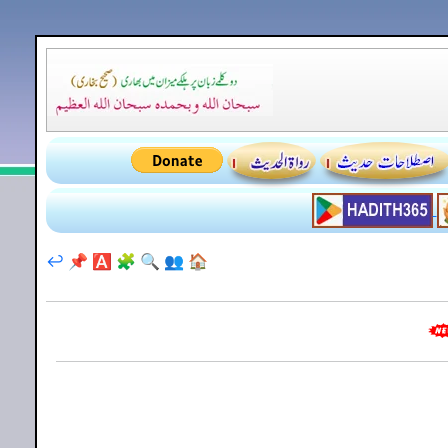
↩️
📌
🅰️
🧩
🔍
👥
🏠