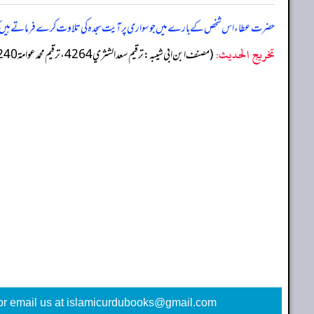
حضرت عطاء اس شخص کے بارے میں جو سواری پر آیت سجدہ کی تلاوت کرے فرماتے ہیں کہ
تخریج الحدیث:
(مصنف ابن ابي شيبه: ترقيم سعد الشثري 4264، ترقيم محمد عوامة 4240)
or email us at islamicurdubooks@gmail.com