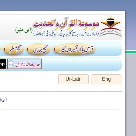
Ur-Latn
Eng
الحمد