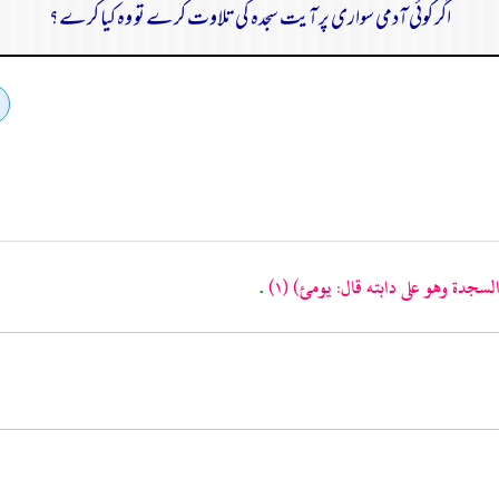
اگر کوئی آدمی سواری پر آیت سجدہ کی تلاوت کرے تو وہ کیا کرے؟
سجدة وهو على دابته قال: يومئ)
(١)
.