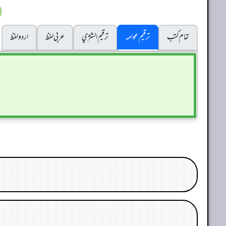
تمام کتب
ترقیم عوامہ
ترقيم الشژي
عربی لفظ
اردو لفظ