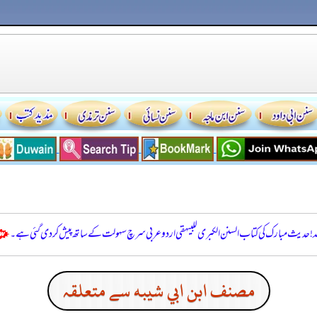
للہ! حدیث مبارک کی کتاب السنن الكبرى للبيهقي اردو عربی سرچ سہولت کے ساتھ پیش کر دی گئی ہے۔
مصنف ابن ابي شيبه سے متعلقہ