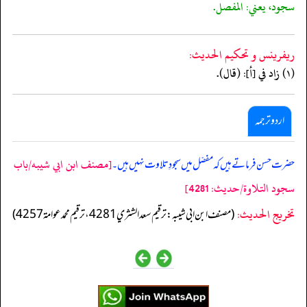
سجود، يعني: المفصل.
ريفرينس و تحكيم الحدیث:
(١) زاد في [أ]: (قال).
اردو ترجمہ
[مصنف ابن ابي شيبه/باب
حضرت حسن فرماتے ہیں کہ مفصّل میں سجودِ تلاوت نہیں ہیں۔
سجود التلاوة/حدیث: 4281]
تخریج الحدیث:
(مصنف ابن ابي شيبه: ترقيم سعد الشثري 4281، ترقيم محمد عوامة 4257)