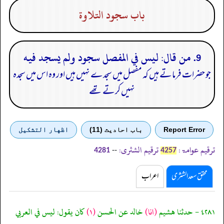
باب سجود التلاوة
9. من قال: ليس في المفصل سجود ولم يسجد فيه
جو حضرات فرماتے ہیں کہ مفصل میں سجدے نہیں ہیں اور وہ اس میں سجدہ
نہیں کرتے تھے
Report Error
باب احادیث (11)
اظهار التشكيل
ترقیم عوامۃ:
ترقیم الشثری:
--
4281
4257
محقق سعد الشثری
اعراب
٤٢٨١ - حدثنا هشيم
(انا)
خالد عن الحسن
(١)
كان يقول: ليس في العربي