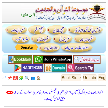
↩️
📌
🅰️
🧩
🔍
👥
🏠
Book Store
Ur-Latn
Eng
الحمدللہ! حدیث مبارک کی کتاب السنن الكبرى للبيهقي اردو عربی سرچ سہولت کے ساتھ
پیش کر دی گئی ہے۔