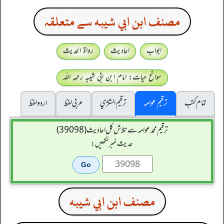
مصنف ابن ابي شيبه سے متعلقہ
ابواب
احادیث
رواۃ الحدیث
سوانح حیات: امام ابن ابی شیبہ رحمہ اللہ
تمام کتب
ترقیم عوامہ
ترقيم الشژي
عربی لفظ
اردو لفظ
ترقیم محمدعوامہ سے تلاش کل احادیث (39098)
حدیث نمبر لکھیں:
مصنف ابن ابي شيبه