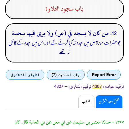
باب سجود التلاوة
12. من كان لا يسجد في (ص) ولا يرى فيها سجدة
جو حضرات سورۃ ص میں سجدہ نہ کیا کرتے تھے اور اس میں سجدہ کے قائل
نہ تھے
Report Error
باب احادیث (7)
اظهار التشكيل
ترقیم عوامۃ:
ترقیم الشثری:
--
4327
4303
محقق سعد الشثری
اعراب
٤٣٢٧ - حدثنا معتمر بن سليمان عن ابي معن عن ابي العالية قال: كان