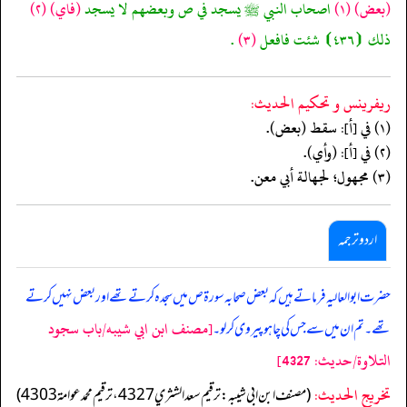
(بعض)
(١)
اصحاب النبي ﷺ يسجد في ص وبعضهم لا يسجد
(فاي)
(٢)
ذلك ⦗٤٣٦⦘ شئت فافعل
(٣)
.
ريفرينس و تحكيم الحدیث:
(١) في [أ]: سقط (بعض).
(٢) في [أ]: (وأي).
(٣) مجهول؛ لجهالة أبي معن.
اردو ترجمہ
حضرت ابو العالیہ فرماتے ہیں کہ بعض صحابہ سورة ص میں سجدہ کرتے تھے اور بعض نہیں کرتے
[مصنف ابن ابي شيبه/باب سجود
تھے۔ تم ان میں سے جس کی چاہو پیروی کرلو۔
التلاوة/حدیث: 4327]
تخریج الحدیث:
(مصنف ابن ابي شيبه: ترقيم سعد الشثري 4327، ترقيم محمد عوامة 4303)