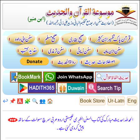
↩️
📌
🅰️
🧩
🔍
👥
🏠
Book Store
Ur-Latn
Eng
الحمدللہ! حدیث مبارک کی کتاب السنن الكبرى للبيهقي اردو عربی سرچ سہولت کے ساتھ
پیش کر دی گئی ہے۔