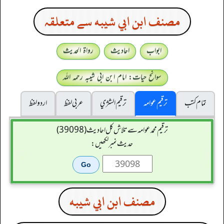
مصنف ابن ابي شيبه سے متعلقہ
ابواب
احادیث
رواۃ الحدیث
سوانح حیات: امام ابن ابی شیبہ رحمہ اللہ
تمام کتب
ترقیم عوامہ
ترقيم الشژي
عربی لفظ
اردو لفظ
ترقیم محمدعوامہ سے تلاش کل احادیث (39098)
حدیث نمبر لکھیں:
مصنف ابن ابي شيبه