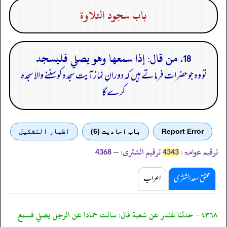
باب سجود التلاوة
18. من قال: إذا سمعها وهو يصلي فليسجد
تو وہ جو حضرات فرماتے ہیں کہ دورانِ نماز آیت سجدہ کو سننے والا سجدہ
کرے گا
Report Error
باب احادیث (6)
اظهار التشكيل
ترقیم عوامۃ:
ترقیم الشثری:
--
4368
4343
محقق سعد الشثری
اعراب
٤٣٦٨ - حدثنا غندر عن شعبة قال: سالت حمادا عن الرجل يصلي فسمع