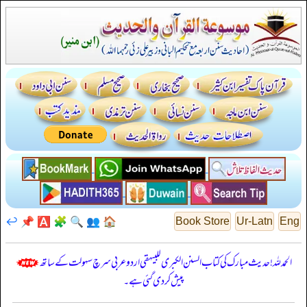
↩️
📌
🅰️
🧩
🔍
👥
🏠
Book Store
Ur-Latn
Eng
الحمدللہ! حدیث مبارک کی کتاب السنن الكبرى للبيهقي اردو عربی سرچ سہولت کے ساتھ
پیش کر دی گئی ہے۔