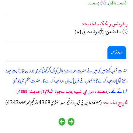
السجدة قال:
(١)
يسجد.
ريفرينس و تحكيم الحدیث:
(١) سقط من: [أ]، وثبتت في [جـ].
اردو ترجمہ
حضرت شعبہ کہتے ہیں کہ میں نے حضرت حماد سے سوال کیا کہ اگر کوئی آدمی دوران نماز آیت سجدہ
سنے تو کیا وہ سجدہ کرے گا؟ انہوں نے فرمایا کہ ہاں، وہ سجدہ کرے گا۔ حضرت حکم بھی یونہی
[مصنف ابن ابي شيبه/باب سجود التلاوة/حدیث: 4368]
فرماتے تھے۔
تخریج الحدیث:
(مصنف ابن ابي شيبه: ترقيم سعد الشثري 4368، ترقيم محمد عوامة 4343)