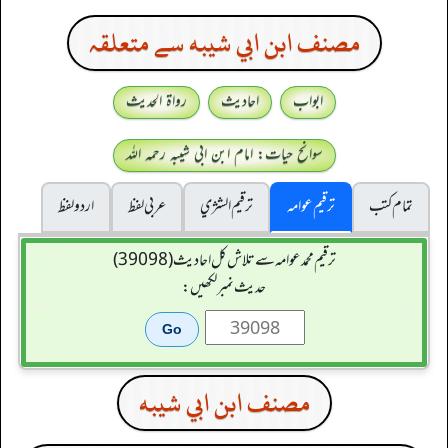
مصنف ابن ابي شيبه سے متعلقہ
ابواب
احادیث
رواۃ الحدیث
سوانح حیات: امام ابن ابی شیبہ رحمہ اللہ
تمام کتب
ترقیم عوامہ
ترقيم الشژي
عربی لفظ
اردو لفظ
ترقیم محمدعوامہ سے تلاش کل احادیث (39098)
حدیث نمبر لکھیں:
مصنف ابن ابي شيبه