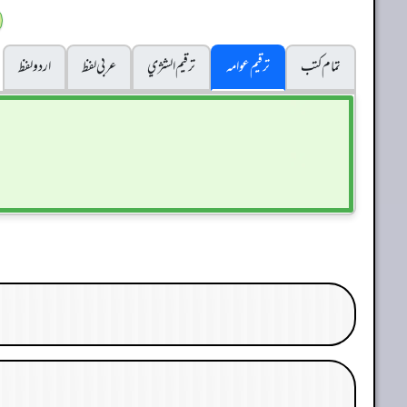
تمام کتب
ترقیم عوامہ
ترقيم الشژي
عربی لفظ
اردو لفظ