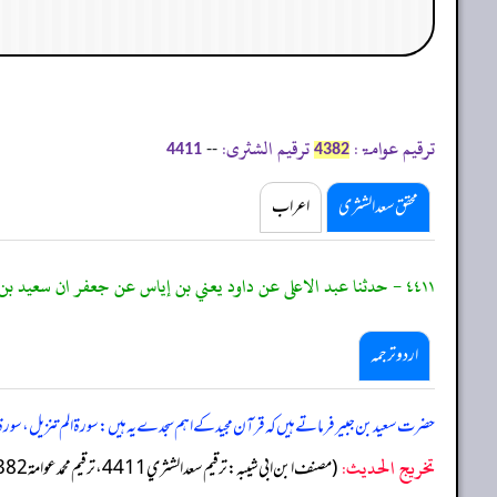
ترقیم عوامۃ:
ترقیم الشثری:
--
4411
4382
محقق سعد الشثری
اعراب
٤٤١١ - حدثنا عبد الاعلى عن داود يعني بن إياس عن جعفر ان سعيد بن جبير قال: عزائم السجود: الم تنزيل والنجم و ﴿اقرا باسم ربك الذي خلق﴾.
اردو ترجمہ
حضرت سعید بن جبیر فرماتے ہیں کہ قرآن مجید کے اہم سجدے یہ ہیں: سورة الم تنزیل، سورة و
تخریج الحدیث:
(مصنف ابن ابي شيبه: ترقيم سعد الشثري 4411، ترقيم محمد عوامة 4382)