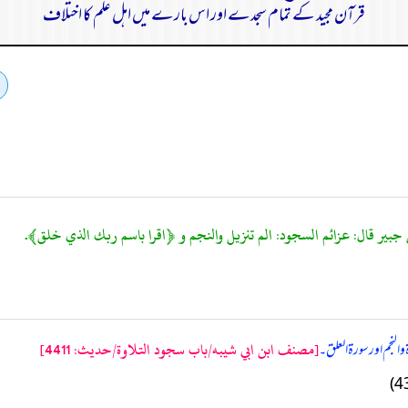
قرآن مجید کے تمام سجدے اور اس بارے میں اہل علم کا اختلاف
[مصنف ابن ابي شيبه/باب سجود التلاوة/حدیث: 4411]
النجم اور سورة العلق۔