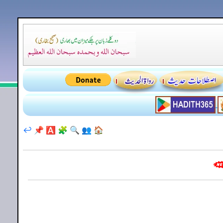
↩️
📌
🅰️
🧩
🔍
👥
🏠