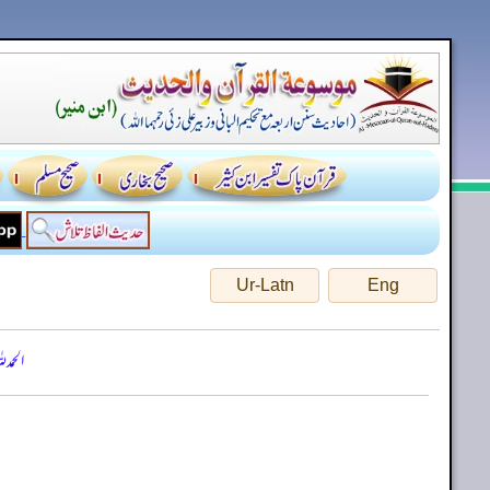
Ur-Latn
Eng
الحمد