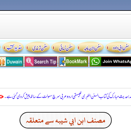
للہ! حدیث مبارک کی کتاب السنن الكبرى للبيهقي اردو عربی سرچ سہولت کے ساتھ پیش کر دی گئی ہے۔
مصنف ابن ابي شيبه سے متعلقہ