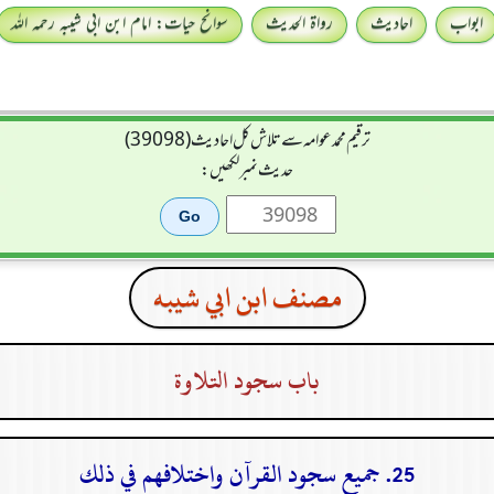
ابواب
احادیث
رواۃ الحدیث
سوانح حیات: امام ابن ابی شیبہ رحمہ اللہ
ترقیم محمدعوامہ سے تلاش کل احادیث (39098)
حدیث نمبر لکھیں:
مصنف ابن ابي شيبه
باب سجود التلاوة
25. جميع سجود القرآن واختلافهم في ذلك