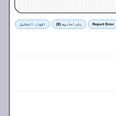
Report Error
باب احادیث (8)
اظهار التشكيل