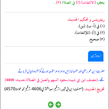
يكره
(الالتفات)
(٢)
في الصلاة
(٣)
.
ريفرينس و تحكيم الحدیث:
(١) في [أ، ب]: (بن).
(٢) في [أ]: (للإلتفات).
(٣) صحيح.
اردو ترجمہ
حضرت ابن عمر رضی اللہ عنہما نماز میں ادھر ادھر متوجہ ہونے کو مکروہ خیال فرماتے
[مصنف ابن ابي شيبه/سجود السهو والعمل في الصلاة/حدیث: 4606]
تھے۔
تخریج الحدیث:
(مصنف ابن ابي شيبه: ترقيم سعد الشثري 4606، ترقيم محمد عوامة 4570)