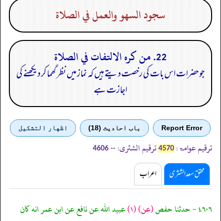
سجود السهو والعمل في الصلاة
22. من كره الالتفات في الصلاة
جو حضرات اس بات کی رخصت دیتے ہیں کہ نماز میں نظر گھما کر دیکھنے کی
اجازت ہے
Report Error
باب احادیث (18)
اظهار التشكيل
ترقیم عوامۃ:
ترقیم الشثری:
--
4606
4570
محقق سعد الشثری
اعراب
٤٦٠٦ - حدثنا حفص
(عن)
(١)
عبيد الله عن نافع عن ابن عمر انه كان