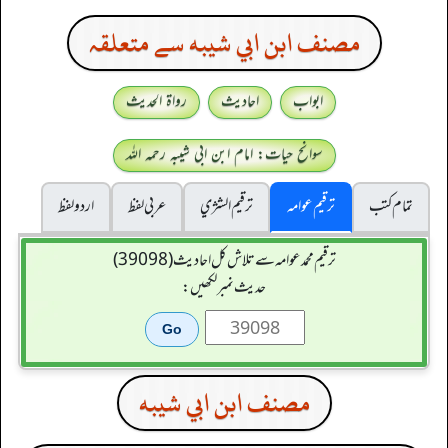
مصنف ابن ابي شيبه سے متعلقہ
ابواب
احادیث
رواۃ الحدیث
سوانح حیات: امام ابن ابی شیبہ رحمہ اللہ
تمام کتب
ترقیم عوامہ
ترقيم الشژي
عربی لفظ
اردو لفظ
ترقیم محمدعوامہ سے تلاش کل احادیث (39098)
حدیث نمبر لکھیں:
مصنف ابن ابي شيبه