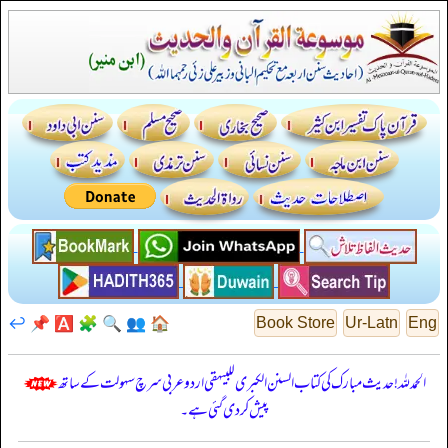
↩️
📌
🅰️
🧩
🔍
👥
🏠
Book Store
Ur-Latn
Eng
الحمدللہ! حدیث مبارک کی کتاب السنن الكبرى للبيهقي اردو عربی سرچ سہولت کے ساتھ
پیش کر دی گئی ہے۔