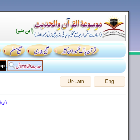
Ur-Latn
Eng
الحمد