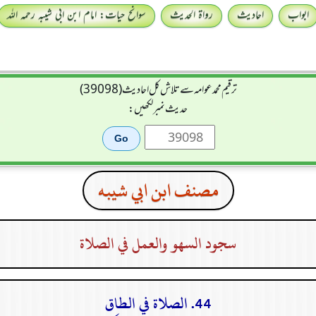
ابواب
احادیث
رواۃ الحدیث
سوانح حیات: امام ابن ابی شیبہ رحمہ اللہ
ترقیم محمدعوامہ سے تلاش کل احادیث (39098)
حدیث نمبر لکھیں:
مصنف ابن ابي شيبه
سجود السهو والعمل في الصلاة
44. الصلاة في الطاق