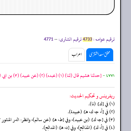
ترقیم عوامۃ:
ترقیم الشثری:
--
4771
4733
محقق سعد الشثری
اعراب
٤٧٧١ -
[حدثنا هشيم قال
(ثنا)
(١)
(عبده)
(٢)
(عن عبيد)
(٣)
بن ابي ا
ريفرينس و تحكيم الحدیث:
(١) في [ك]: (نا).
(٢) في [أ، جـ، ك، هـ]: (عبيدة).
(٣) في [جـ، ك]: (بن عبيد)، وفي [ط، هـ]: (عن سالم)، وانظر: الدر المنثور ٢/ ١٨٨، واقتضاء الصراط المستقيم لابن تيمية ١/ ١٣٣، والخصائص الكبرى ٢/ ٣٥٦.
(٤) في [أ، ك]: (المذائح)، وفي [د، هـ]: (المدائح).