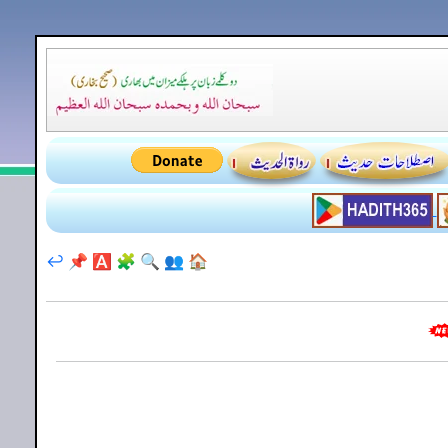
↩️
📌
🅰️
🧩
🔍
👥
🏠