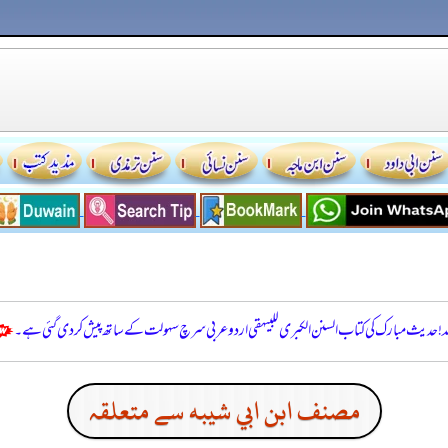
للہ! حدیث مبارک کی کتاب السنن الكبرى للبيهقي اردو عربی سرچ سہولت کے ساتھ پیش کر دی گئی ہے۔
مصنف ابن ابي شيبه سے متعلقہ