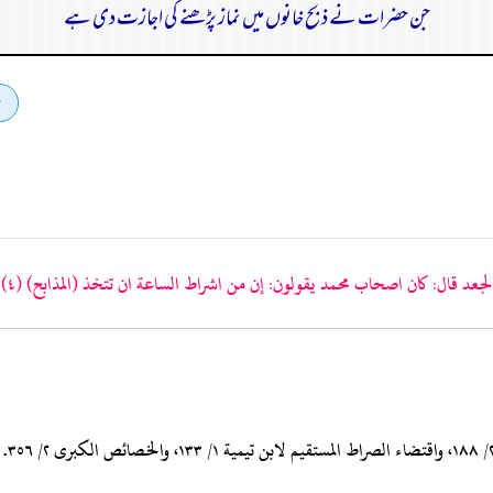
جن حضرات نے ذبح خانوں میں نماز پڑھنے کی اجازت دی ہے
لجعد قال: كان اصحاب محمد يقولون: إن من اشراط الساعة ان تتخذ
(المذابح)
(٤)
ف