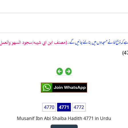
[مصنف ابن ابي شيبه/سجود السهو والعمل في 
ے ہے کہ ذبح خانے مسجدوں میں بنا لئے جائیں گے۔
4770
4771
4772
Musanif Ibn Abi Shaiba Hadith 4771 in Urdu