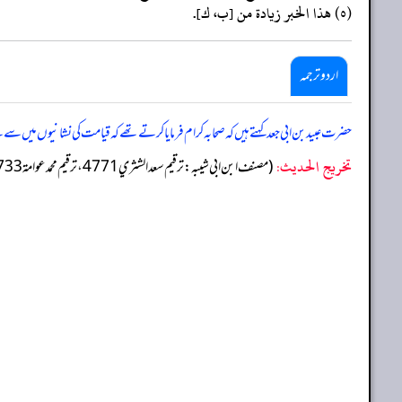
(٥) هذا الخبر زيادة من [ب، ك].
اردو ترجمہ
حضرت عبید بن ابی جعد کہتے ہیں کہ صحابہ کرام فرمایا کرتے تھے کہ قیامت کی نشانیوں میں س
تخریج الحدیث:
(مصنف ابن ابي شيبه: ترقيم سعد الشثري 4771، ترقيم محمد عوامة 4733)