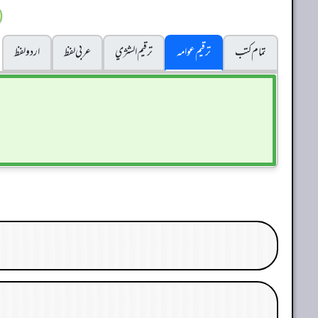
تمام کتب
ترقیم عوامہ
ترقيم الشژي
عربی لفظ
اردو لفظ