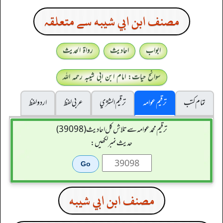
مصنف ابن ابي شيبه سے متعلقہ
ابواب
احادیث
رواۃ الحدیث
سوانح حیات: امام ابن ابی شیبہ رحمہ اللہ
تمام کتب
ترقیم عوامہ
ترقيم الشژي
عربی لفظ
اردو لفظ
ترقیم محمدعوامہ سے تلاش کل احادیث (39098)
حدیث نمبر لکھیں:
مصنف ابن ابي شيبه