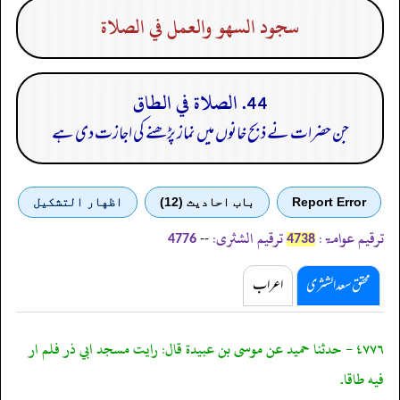
سجود السهو والعمل في الصلاة
44. الصلاة في الطاق
جن حضرات نے ذبح خانوں میں نماز پڑھنے کی اجازت دی ہے
Report Error
باب احادیث (12)
اظهار التشكيل
ترقیم عوامۃ:
ترقیم الشثری:
--
4776
4738
محقق سعد الشثری
اعراب
٤٧٧٦ - حدثنا حميد عن موسى بن عبيدة قال: رايت مسجد ابي ذر فلم ار
فيه طاقا.