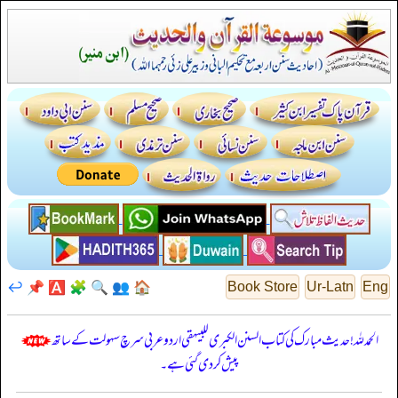
↩️
📌
🅰️
🧩
🔍
👥
🏠
Book Store
Ur-Latn
Eng
الحمدللہ! حدیث مبارک کی کتاب السنن الكبرى للبيهقي اردو عربی سرچ سہولت کے ساتھ
پیش کر دی گئی ہے۔