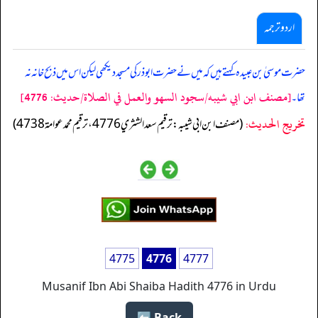
اردو ترجمہ
حضرت موسیٰ بن عبیدہ کہتے ہیں کہ میں نے حضرت ابوذر کی مسجد دیکھی لیکن اس میں ذبح خانہ نہ
[مصنف ابن ابي شيبه/سجود السهو والعمل في الصلاة/حدیث: 4776]
تھا۔
تخریج الحدیث:
(مصنف ابن ابي شيبه: ترقيم سعد الشثري 4776، ترقيم محمد عوامة 4738)
4775
4776
4777
Musanif Ibn Abi Shaiba Hadith 4776 in Urdu
Back ⬅️