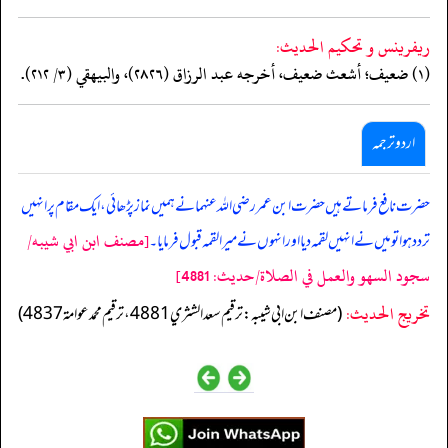
ريفرينس و تحكيم الحدیث:
(١) ضعيف؛ أشعث ضعيف، أخرجه عبد الرزاق (٢٨٢٦)، والبيهقي (٣/ ٢١٢).
اردو ترجمہ
حضرت نافع فرماتے ہیں حضرت ابن عمر رضی اللہ عنہما نے ہمیں نماز پڑھائی، ایک مقام پر انہیں
[مصنف ابن ابي شيبه/
تردد ہوا تو میں نے انہیں لقمہ دیا اور انہوں نے میرا لقمہ قبول فرمایا۔
سجود السهو والعمل في الصلاة/حدیث: 4881]
تخریج الحدیث:
(مصنف ابن ابي شيبه: ترقيم سعد الشثري 4881، ترقيم محمد عوامة 4837)