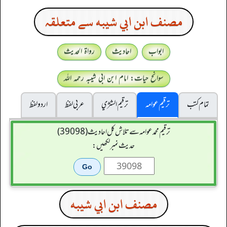
مصنف ابن ابي شيبه سے متعلقہ
ابواب
احادیث
رواۃ الحدیث
سوانح حیات: امام ابن ابی شیبہ رحمہ اللہ
تمام کتب
ترقیم عوامہ
ترقيم الشژي
عربی لفظ
اردو لفظ
ترقیم محمدعوامہ سے تلاش کل احادیث (39098)
حدیث نمبر لکھیں:
مصنف ابن ابي شيبه