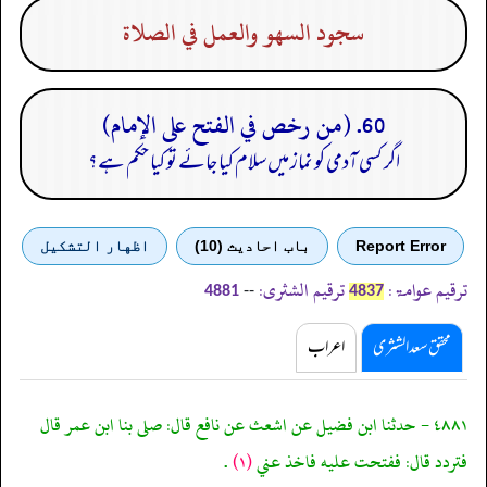
سجود السهو والعمل في الصلاة
60. (من رخص في الفتح على الإمام)
اگر کسی آدمی کو نماز میں سلام کیا جائے تو کیا حکم ہے؟
Report Error
باب احادیث (10)
اظهار التشكيل
ترقیم عوامۃ:
ترقیم الشثری:
--
4881
4837
محقق سعد الشثری
اعراب
٤٨٨١ - حدثنا ابن فضيل عن اشعث عن نافع قال: صلى بنا ابن عمر قال
فتردد قال: ففتحت عليه فاخذ عني
(١)
.