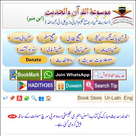
↩️
📌
🅰️
🧩
🔍
👥
🏠
Book Store
Ur-Latn
Eng
الحمدللہ! حدیث مبارک کی کتاب السنن الكبرى للبيهقي اردو عربی سرچ سہولت کے ساتھ
پیش کر دی گئی ہے۔