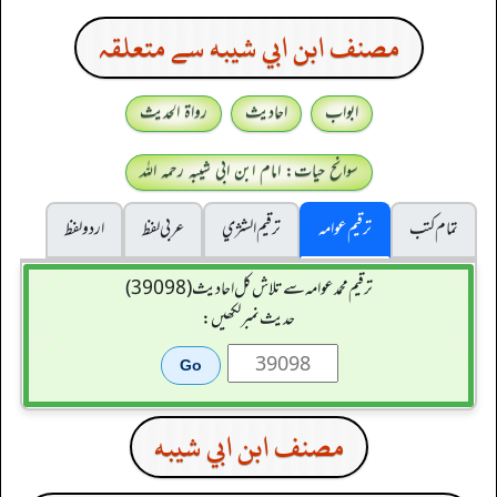
مصنف ابن ابي شيبه سے متعلقہ
ابواب
احادیث
رواۃ الحدیث
سوانح حیات: امام ابن ابی شیبہ رحمہ اللہ
تمام کتب
ترقیم عوامہ
ترقيم الشژي
عربی لفظ
اردو لفظ
ترقیم محمدعوامہ سے تلاش کل احادیث (39098)
حدیث نمبر لکھیں:
مصنف ابن ابي شيبه