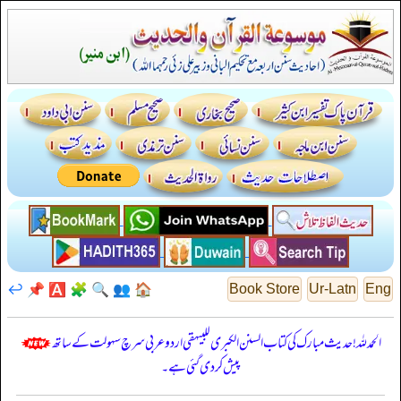
↩️
📌
🅰️
🧩
🔍
👥
🏠
Book Store
Ur-Latn
Eng
الحمدللہ! حدیث مبارک کی کتاب السنن الكبرى للبيهقي اردو عربی سرچ سہولت کے ساتھ
پیش کر دی گئی ہے۔