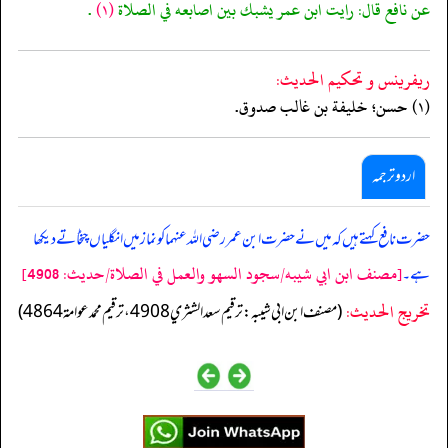
عن نافع قال: رايت ابن عمر يشبك بين اصابعه في الصلاة
(١)
.
ريفرينس و تحكيم الحدیث:
(١) حسن؛ خليفة بن غالب صدوق.
اردو ترجمہ
حضرت نافع کہتے ہیں کہ میں نے حضرت ابن عمر رضی اللہ عنہما کو نماز میں انگلیاں چٹخاتے دیکھا
[مصنف ابن ابي شيبه/سجود السهو والعمل في الصلاة/حدیث: 4908]
ہے۔
تخریج الحدیث:
(مصنف ابن ابي شيبه: ترقيم سعد الشثري 4908، ترقيم محمد عوامة 4864)