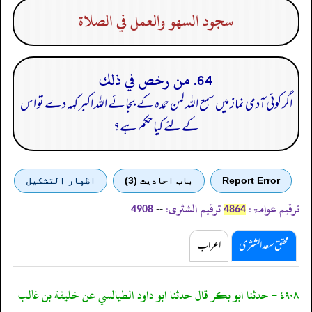
سجود السهو والعمل في الصلاة
64. من رخص في ذلك
اگر کوئی آدمی نماز میں سمع اللہ لمن حمدہ کے بجائے اللہ اکبر کہہ دے تو اس
کے لئے کیا حکم ہے؟
Report Error
باب احادیث (3)
اظهار التشكيل
ترقیم عوامۃ:
ترقیم الشثری:
--
4908
4864
محقق سعد الشثری
اعراب
٤٩٠٨ - حدثنا ابو بكر قال حدثنا ابو داود الطيالسي عن خليفة بن غالب