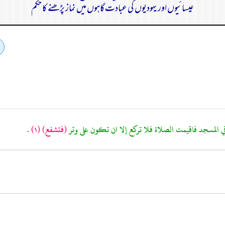
عیسائیوں اور یہودیوں کی عبادت گاہوں میں نماز پڑھنے کا حکم
(فتشفع)
(١)
.