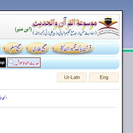
Ur-Latn
Eng
الحمد