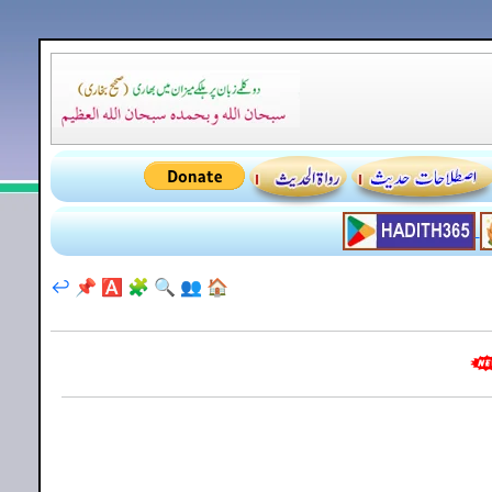
↩️
📌
🅰️
🧩
🔍
👥
🏠