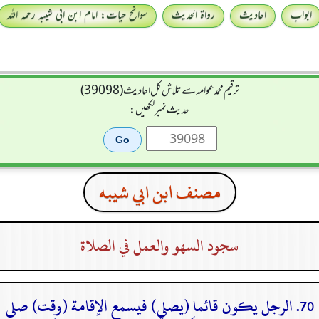
ابواب
احادیث
رواۃ الحدیث
سوانح حیات: امام ابن ابی شیبہ رحمہ اللہ
ترقیم محمدعوامہ سے تلاش کل احادیث (39098)
حدیث نمبر لکھیں:
مصنف ابن ابي شيبه
سجود السهو والعمل في الصلاة
70. الرجل يكون قائما (يصلي) فيسمع الإقامة (وقت) صلى