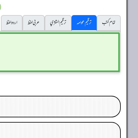
تمام کتب
ترقیم عوامہ
ترقيم الشژي
عربی لفظ
اردو لفظ