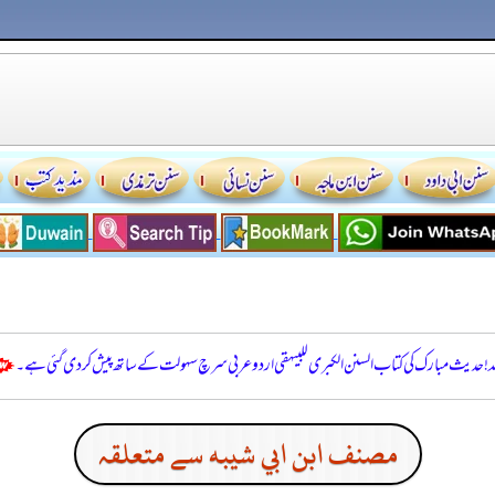
للہ! حدیث مبارک کی کتاب السنن الكبرى للبيهقي اردو عربی سرچ سہولت کے ساتھ پیش کر دی گئی ہے۔
مصنف ابن ابي شيبه سے متعلقہ