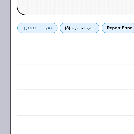
Report Error
باب احادیث (8)
اظهار التشكيل