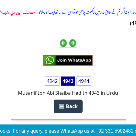
[مصنف ابن ابي شيبه/سج
۔ البتہ اگر تم نے طاق عدد میں رکعت پڑھی ہو تو اس کے ساتھ ایک اور ملالو۔
4942
4943
4944
Musanif Ibn Abi Shaiba Hadith 4943 in Urdu
Back ⬅️
ooks, For any query, please WhatsApp us at +92 331 5902482 