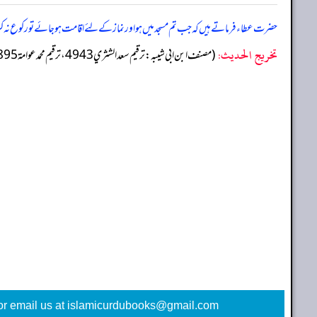
حضرت عطاء فرماتے ہیں کہ جب تم مسجد میں ہو اور نماز کے لئے اقامت ہوجائے تو رکوع نہ کرو
تخریج الحدیث:
(مصنف ابن ابي شيبه: ترقيم سعد الشثري 4943، ترقيم محمد عوامة 4895)
or email us at islamicurdubooks@gmail.com