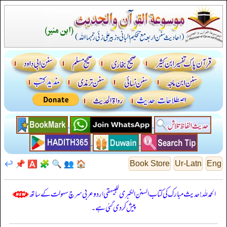
↩️
📌
🅰️
🧩
🔍
👥
🏠
Book Store
Ur-Latn
Eng
الحمدللہ! حدیث مبارک کی کتاب السنن الكبرى للبيهقي اردو عربی سرچ سہولت کے ساتھ
پیش کر دی گئی ہے۔