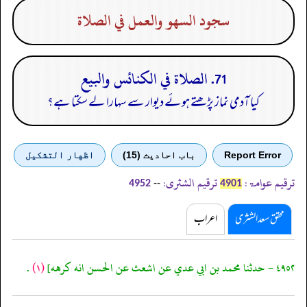
سجود السهو والعمل في الصلاة
71. الصلاة في الكنائس والبيع
کیا آدمی نماز پڑھتے ہوئے دیوار سے سہارا لے سکتا ہے؟
Report Error
باب احادیث (15)
اظهار التشكيل
ترقیم عوامۃ:
ترقیم الشثری:
--
4952
4901
محقق سعد الشثری
اعراب
٤٩٥٢ - حدثنا محمد بن ابي عدي عن اشعث عن الحسن انه كرهه]
(١)
.