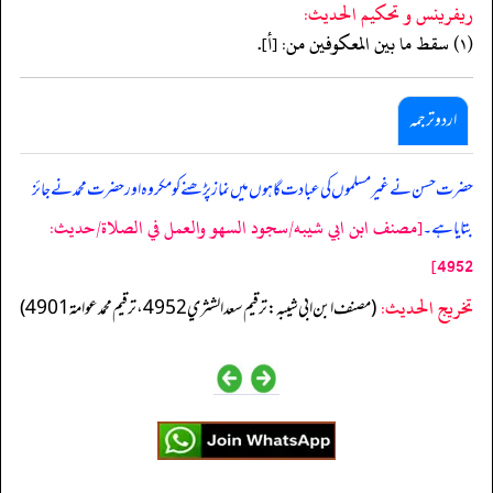
ريفرينس و تحكيم الحدیث:
(١) سقط ما بين المعكوفين من: [أ].
اردو ترجمہ
حضرت حسن نے غیر مسلموں کی عبادت گاہوں میں نماز پڑھنے کو مکروہ اور حضرت محمد نے جائز
[مصنف ابن ابي شيبه/سجود السهو والعمل في الصلاة/حدیث:
بتایا ہے۔
4952]
تخریج الحدیث:
(مصنف ابن ابي شيبه: ترقيم سعد الشثري 4952، ترقيم محمد عوامة 4901)