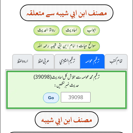
مصنف ابن ابي شيبه سے متعلقہ
ابواب
احادیث
رواۃ الحدیث
سوانح حیات: امام ابن ابی شیبہ رحمہ اللہ
تمام کتب
ترقیم عوامہ
ترقيم الشژي
عربی لفظ
اردو لفظ
ترقیم محمدعوامہ سے تلاش کل احادیث (39098)
حدیث نمبر لکھیں:
مصنف ابن ابي شيبه