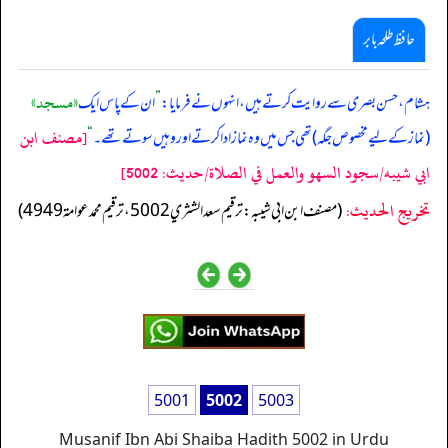
حافظ طلحہ بابر
«مسجد»
ہشام، حسن بصری سے روایت کرتے ہیں، انہوں نے فرمایا:
”
ان کے پاس ایک
[مصنف ابن
(نماز کے لیے مخصوص جگہ) تھی جس میں وہ نماز ادا کرتے اور وہیں سوتے تھے۔
“
ابي شيبه/سجود السهو والعمل في الصلاة/حدیث: 5002]
تخریج الحدیث:
(مصنف ابن ابي شيبه: ترقيم سعد الشثري 5002، ترقيم محمد عوامة 4949)
5001
5002
5003
Musanif Ibn Abi Shaiba Hadith 5002 in Urdu