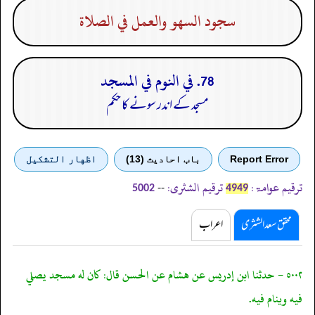
سجود السهو والعمل في الصلاة
78. في النوم في المسجد
مسجد کے اندر سونے کا حکم
Report Error
باب احادیث (13)
اظهار التشكيل
ترقیم عوامۃ:
ترقیم الشثری:
--
5002
4949
محقق سعد الشثری
اعراب
٥٠٠٢ - حدثنا ابن إدريس عن هشام عن الحسن قال: كان له مسجد يصلي
فيه وينام فيه.