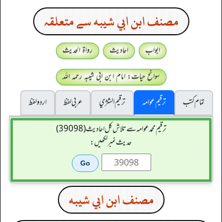
مصنف ابن ابي شيبه سے متعلقہ
ابواب
احادیث
رواۃ الحدیث
سوانح حیات: امام ابن ابی شیبہ رحمہ اللہ
تمام کتب
ترقیم عوامہ
ترقيم الشژي
عربی لفظ
اردو لفظ
ترقیم محمدعوامہ سے تلاش کل احادیث (39098)
حدیث نمبر لکھیں:
مصنف ابن ابي شيبه