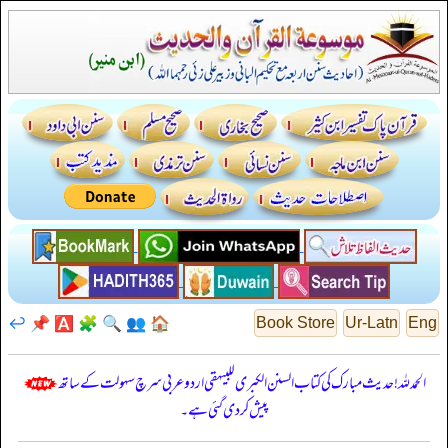
↩️
📌
🅰️
🧩
🔍
👥
🏠
Book Store
Ur-Latn
Eng
الحمدللہ! حدیث مبارک کی کتاب السنن الكبرى للبيهقي اردو عربی سرچ سہولت کے ساتھ
پیش کر دی گئی ہے۔