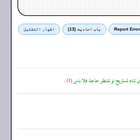
Report Error
باب احادیث (13)
اظهار التشكيل
 ان تنام تستريح او تنتظر حاجة فلا باس
(٢)
.