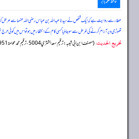
حافظ طلحہ بابر
عطاء سے روایت ہے کہ ایک شخص نے سیدنا عبداللہ بن عباس رضی اللہ عنہما سے عرض کی
تھوڑی دیر آرام کرنے کی غرض سے سو جاؤ یا کسی کام کے انتظار میں ہو تو اس میں کوئی حرج
تخریج الحدیث:
(مصنف ابن ابي شيبه: ترقيم سعد الشثري 5004، ترقيم محمد عوامة 4951)