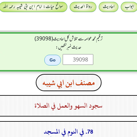
ابواب
احادیث
رواۃ الحدیث
سوانح حیات: امام ابن ابی شیبہ رحمہ اللہ
ترقیم محمدعوامہ سے تلاش کل احادیث (39098)
حدیث نمبر لکھیں:
مصنف ابن ابي شيبه
سجود السهو والعمل في الصلاة
78. في النوم في المسجد