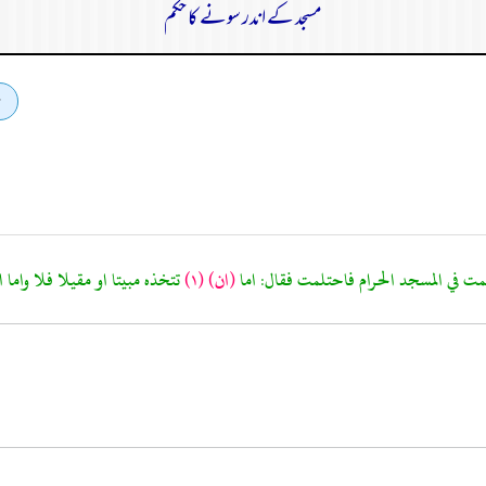
مسجد کے اندر سونے کا حکم
(ان)
(١)
تتخذه مبيتا او مقيلا فلا واما