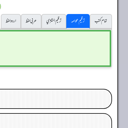
تمام کتب
ترقیم عوامہ
ترقيم الشژي
عربی لفظ
اردو لفظ