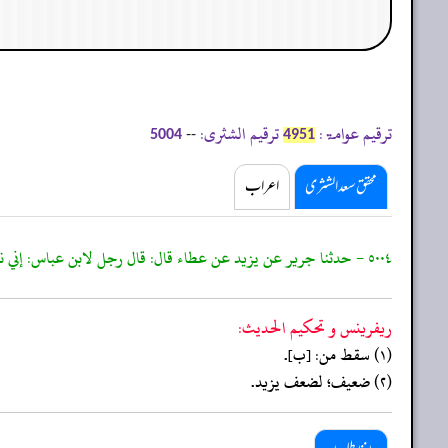
ترقیم عوامۃ:
ترقیم الشثری:
--
5004
4951
محقق سعد الشثری
اعراب
٥٠٠٤ - حدثنا جرير عن يزيد عن عطاء قال: قال رجل لابن عباس: إني نمت في المسجد الحرام فاحتلمت فقال: اما
ريفرينس و تحكيم الحدیث:
(١) سقط من: [ب].
(٢) ضعيف؛ لضعف يزيد.