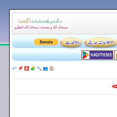
↩️
📌
🅰️
🧩
🔍
👥
🏠