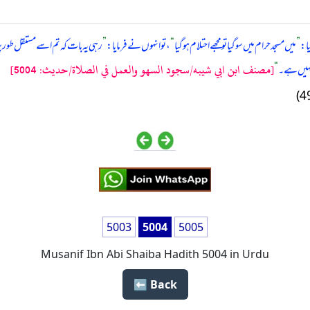
ا:
”
میں مسجد حرام میں سو گیا تو مجھے احتلام ہو گیا
“
، تو انہوں نے فرمایا:
”
رہی یہ بات کہ تم اسے مستقل طور پر ر
[مصنف ابن ابي شيبه/سجود السهو والعمل في الصلاة/حدیث: 5004]
 نہیں ہے۔
“
5003
5004
5005
Musanif Ibn Abi Shaiba Hadith 5004 in Urdu
Back ⬅️