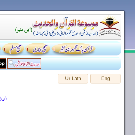
Ur-Latn
Eng
الحمد