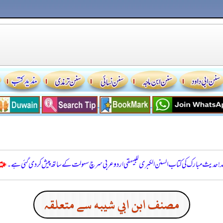
للہ! حدیث مبارک کی کتاب السنن الكبرى للبيهقي اردو عربی سرچ سہولت کے ساتھ پیش کر دی گئی ہے۔
مصنف ابن ابي شيبه سے متعلقہ