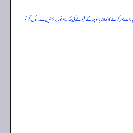
ات بسر کرنے کا ٹھکانہ یا دوپہر کے قیلولے کی جگہ بنا لو تو یہ جائز نہیں ہے، لیکن اگر تم