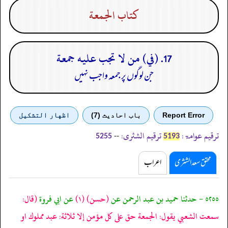
كتاب الجمعة
17. (في) من لا تجب عليه جمعة
جن لوگوں پر جمعہ واجب نہیں
Report Error
باب احادیث (7)
اظهار التشكيل
ترقیم عوامۃ:
ترقیم الشثری:
--
5255
5193
محقق سعد الشثری
اعراب
٥٢٥٥ - حدثنا حميد بن عبد الرحمن عن
(حسن)
(١)
عن ابي فروة
(قال:
سمعت الشعبي يقول: الجمعة حق على كل مؤمن إلا ثلاثة: عبد مملوك او