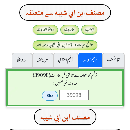
مصنف ابن ابي شيبه سے متعلقہ
ابواب
احادیث
رواۃ الحدیث
سوانح حیات: امام ابن ابی شیبہ رحمہ اللہ
تمام کتب
ترقیم عوامہ
ترقيم الشژي
عربی لفظ
اردو لفظ
ترقیم محمدعوامہ سے تلاش کل احادیث (39098)
حدیث نمبر لکھیں:
مصنف ابن ابي شيبه