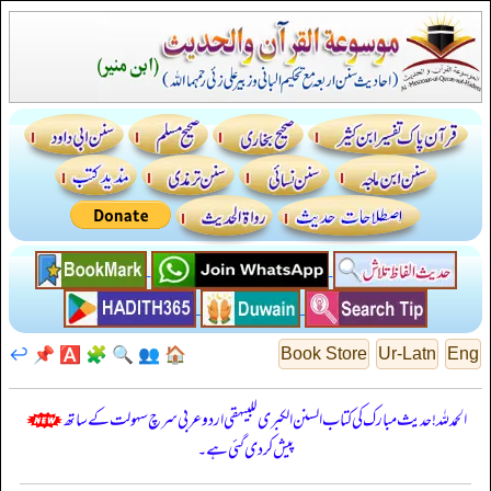
↩️
📌
🅰️
🧩
🔍
👥
🏠
Book Store
Ur-Latn
Eng
الحمدللہ! حدیث مبارک کی کتاب السنن الكبرى للبيهقي اردو عربی سرچ سہولت کے ساتھ
پیش کر دی گئی ہے۔