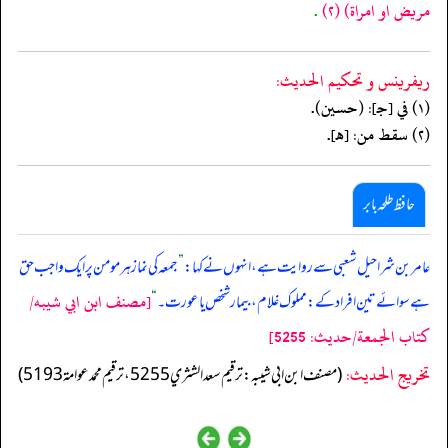
مريض او امراة)
(٢)
.
ريفرينس و تحكيم الحدیث:
(١) في [جـ]: (حسين).
(٢) سقط من: [هـ].
حافظ طلحہ بابر
عامر بن شراحیل شعبی سے روایت ہے، انہوں نے کہا:
”
جمعہ کی نماز ہر مومن پر ایک واجب حق
[مصنف ابن ابي شيبه/
ہے سوائے تین افراد کے: مملوک غلام، بیمار شخص یا عورت۔
“
كتاب الجمعة/حدیث: 5255]
تخریج الحدیث:
(مصنف ابن ابي شيبه: ترقيم سعد الشثري 5255، ترقيم محمد عوامة 5193)