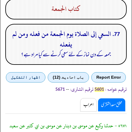
كتاب الجمعة
77. السعي إلى الصلاة يوم الجمعة من فعله ومن لم
يفعله
جمعہ کے دن نماز کے لئے سعی کرنے سے کیا مراد ہے؟
Report Error
باب احادیث (12)
اظهار التشكيل
ترقیم عوامۃ:
ترقیم الشثری:
--
5671
5601
محقق سعد الشثری
اعراب
٥٦٧١ - حدثنا وكيع عن موسى بن دينار عن موسى بن ابي كثير عن سعيد