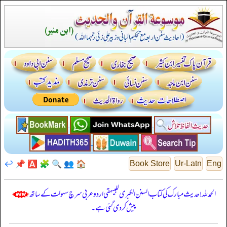
↩️
📌
🅰️
🧩
🔍
👥
🏠
Book Store
Ur-Latn
Eng
الحمدللہ! حدیث مبارک کی کتاب السنن الكبرى للبيهقي اردو عربی سرچ سہولت کے ساتھ
پیش کر دی گئی ہے۔