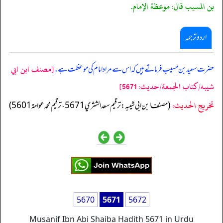
بن المسيب قال: موعظة الإمام.
اردو ترجمہ
[مصنف ابن ابي
حضرت سعید بن مسیب فرماتے ہیں کہ اس سے مراد امام کی موعظت ہے۔
شيبه/كتاب الجمعة/حدیث: 5671]
تخریج الحدیث:
(مصنف ابن ابي شيبه: ترقيم سعد الشثري 5671، ترقيم محمد عوامة 5601)
5670
5671
5672
Musanif Ibn Abi Shaiba Hadith 5671 in Urdu