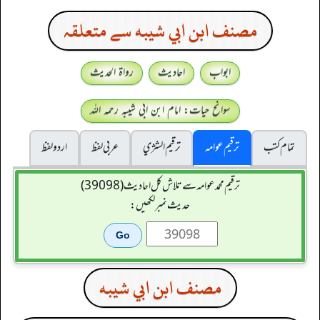
مصنف ابن ابي شيبه سے متعلقہ
ابواب
احادیث
رواۃ الحدیث
سوانح حیات: امام ابن ابی شیبہ رحمہ اللہ
تمام کتب
ترقیم عوامہ
ترقيم الشژي
عربی لفظ
اردو لفظ
ترقیم محمدعوامہ سے تلاش کل احادیث (39098)
حدیث نمبر لکھیں:
مصنف ابن ابي شيبه