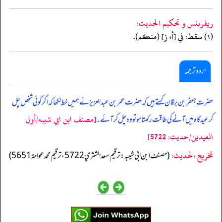
ريفرينس و تحكيم الحدیث:
(١) سقط: في [أ، ز] (منكم).
اردو ترجمہ
حضرت جعفر بن برقان کہتے ہیں کہ حضرت عمر بن عبد العزیز نے ہمیں خط لکھا کہ اگر کوئی شخص چل
[مصنف ابن ابي شيبه/أول
کر عید گاہ میں آنے کی طاقت رکھتا ہو تو وہ چل کر آئے۔
العيدين/حدیث: 5722]
تخریج الحدیث:
(مصنف ابن ابي شيبه: ترقيم سعد الشثري 5722، ترقيم محمد عوامة 5651)