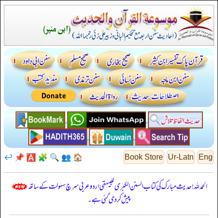
↩️
📌
🅰️
🧩
🔍
👥
🏠
Book Store
Ur-Latn
Eng
الحمدللہ! حدیث مبارک کی کتاب السنن الكبرى للبيهقي اردو عربی سرچ سہولت کے ساتھ
پیش کر دی گئی ہے۔