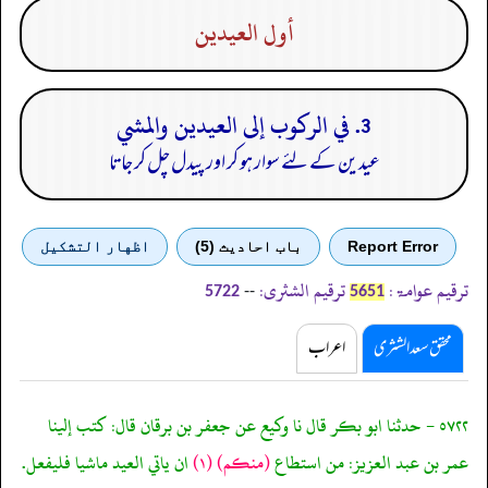
أول العيدين
3. في الركوب إلى العيدين والمشي
عیدین کے لئے سوار ہو کر اور پیدل چل کر جاتا
Report Error
باب احادیث (5)
اظهار التشكيل
ترقیم عوامۃ:
ترقیم الشثری:
--
5722
5651
محقق سعد الشثری
اعراب
٥٧٢٢ - حدثنا ابو بكر قال نا وكيع عن جعفر بن برقان قال: كتب إلينا
عمر بن عبد العزيز: من استطاع
(منكم)
(١)
ان ياتي العيد ماشيا فليفعل.