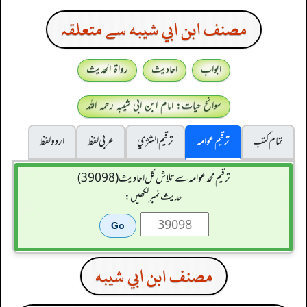
مصنف ابن ابي شيبه سے متعلقہ
ابواب
احادیث
رواۃ الحدیث
سوانح حیات: امام ابن ابی شیبہ رحمہ اللہ
تمام کتب
ترقیم عوامہ
ترقيم الشژي
عربی لفظ
اردو لفظ
ترقیم محمدعوامہ سے تلاش کل احادیث (39098)
حدیث نمبر لکھیں:
مصنف ابن ابي شيبه