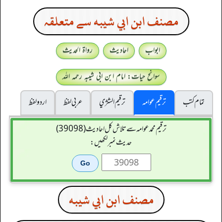
مصنف ابن ابي شيبه سے متعلقہ
ابواب
احادیث
رواۃ الحدیث
سوانح حیات: امام ابن ابی شیبہ رحمہ اللہ
تمام کتب
ترقیم عوامہ
ترقيم الشژي
عربی لفظ
اردو لفظ
ترقیم محمدعوامہ سے تلاش کل احادیث (39098)
حدیث نمبر لکھیں:
مصنف ابن ابي شيبه