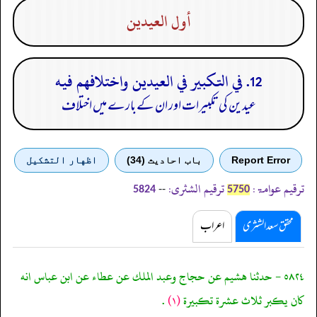
أول العيدين
12. في التكبير في العيدين واختلافهم فيه
عیدین کی تکبیرات اور ان کے بارے میں اختلاف
Report Error
باب احادیث (34)
اظهار التشكيل
ترقیم عوامۃ:
ترقیم الشثری:
--
5824
5750
محقق سعد الشثری
اعراب
٥٨٢٤ - حدثنا هشيم عن حجاج وعبد الملك عن عطاء عن ابن عباس انه
كان يكبر ثلاث عشرة تكبيرة
(١)
.