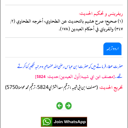
ريفرينس و تحكيم الحدیث:
(١) صحيح؛ صرح هشيم بالتحديث عن الطحاوي، أخرجه الطحاوي (٢/
٣٤٧) والفريابي في أحكام العيدين (١٧٨).
اردو ترجمہ
حضرت عطاء فرماتے ہیں کہ حضرت ابن عباس رضی اللہ عنہما تیرہ مرتبہ تکبیر کہا کرتے
[مصنف ابن ابي شيبه/أول العيدين/حدیث: 5824]
تھے۔
تخریج الحدیث:
(مصنف ابن ابي شيبه: ترقيم سعد الشثري 5824، ترقيم محمد عوامة 5750)