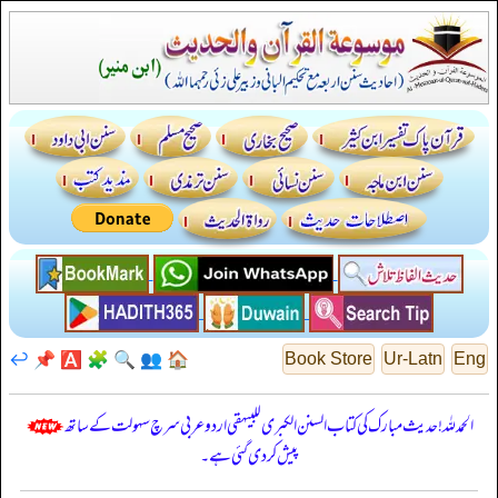
↩️
📌
🅰️
🧩
🔍
👥
🏠
Book Store
Ur-Latn
Eng
الحمدللہ! حدیث مبارک کی کتاب السنن الكبرى للبيهقي اردو عربی سرچ سہولت کے ساتھ
پیش کر دی گئی ہے۔