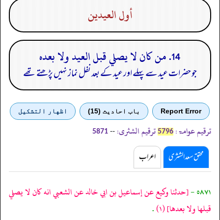
أول العيدين
14. من كان لا يصلي قبل العيد ولا بعده
جو حضرات عید سے پہلے اور عید کے بعد نفل نماز نہیں پڑھتے تھے
Report Error
باب احادیث (15)
اظهار التشكيل
ترقیم عوامۃ:
ترقیم الشثری:
--
5871
5796
محقق سعد الشثری
اعراب
٥٨٧١ -
[حدثنا وكيع عن إسماعيل بن ابي خالد عن الشعبي انه كان لا يصلي
قبلها ولا بعدها]
(١)
.