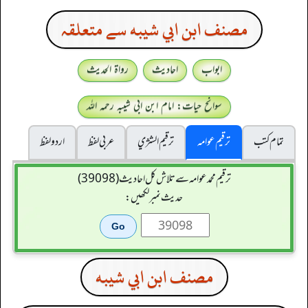
مصنف ابن ابي شيبه سے متعلقہ
ابواب
احادیث
رواۃ الحدیث
سوانح حیات: امام ابن ابی شیبہ رحمہ اللہ
تمام کتب
ترقیم عوامہ
ترقيم الشژي
عربی لفظ
اردو لفظ
ترقیم محمدعوامہ سے تلاش کل احادیث (39098)
حدیث نمبر لکھیں:
مصنف ابن ابي شيبه