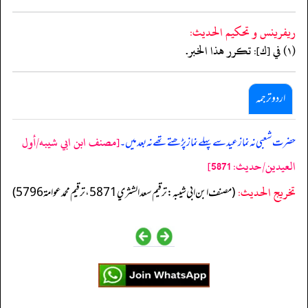
ريفرينس و تحكيم الحدیث:
(١) في [ك]: تكرر هذا الخبر.
اردو ترجمہ
[مصنف ابن ابي شيبه/أول
حضرت شعبی نہ نماز عید سے پہلے نماز پڑھتے تھے نہ بعد میں۔
العيدين/حدیث: 5871]
تخریج الحدیث:
(مصنف ابن ابي شيبه: ترقيم سعد الشثري 5871، ترقيم محمد عوامة 5796)