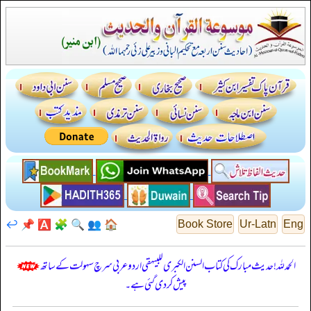
↩️
📌
🅰️
🧩
🔍
👥
🏠
Book Store
Ur-Latn
Eng
الحمدللہ! حدیث مبارک کی کتاب السنن الكبرى للبيهقي اردو عربی سرچ سہولت کے ساتھ
پیش کر دی گئی ہے۔