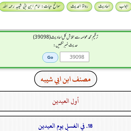
ابواب
احادیث
رواۃ الحدیث
سوانح حیات: امام ابن ابی شیبہ رحمہ اللہ
ترقیم محمدعوامہ سے تلاش کل احادیث (39098)
حدیث نمبر لکھیں:
مصنف ابن ابي شيبه
أول العيدين
18. في الغسل يوم العيدين