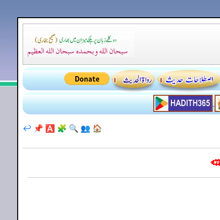
↩️
📌
🅰️
🧩
🔍
👥
🏠