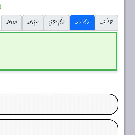
تمام کتب
ترقیم عوامہ
ترقيم الشژي
عربی لفظ
اردو لفظ