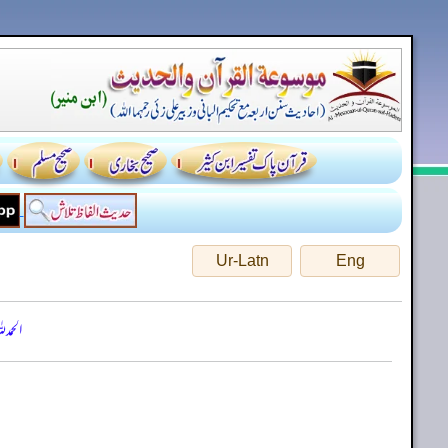
Ur-Latn
Eng
الحمد