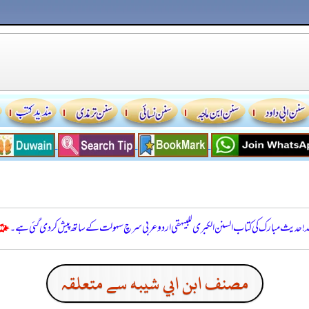
للہ! حدیث مبارک کی کتاب السنن الكبرى للبيهقي اردو عربی سرچ سہولت کے ساتھ پیش کر دی گئی ہے۔
مصنف ابن ابي شيبه سے متعلقہ