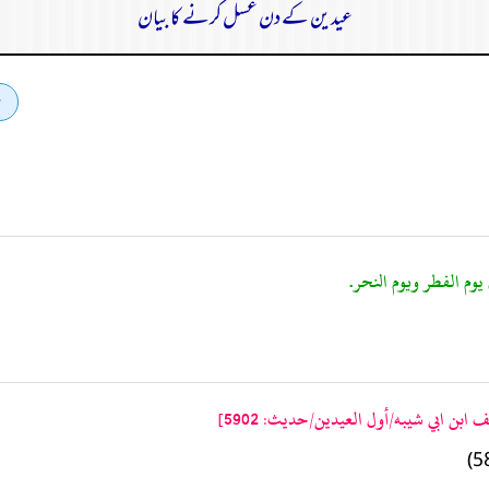
عیدین کے دن غسل کرنے کا بیان
ابن ابي شيبه/أول العيدين/حدیث: 5902]