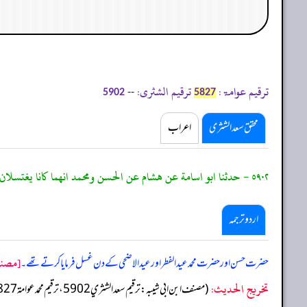
ترقیم عوامۃ:
ترقیم الشثری:
--
5902
5827
محقق سعد الشثری
اعراب
٥٩٠٢ - حدثنا ابو اسامة عن هشام عن الحسن ومحمد انهما كانا يغتسلان يوم الفطر ويوم النحر.
اردو ترجمہ
[مصنف 
حضرت حسن اور حضرت محمد عید الفطر اور عید الاضحی کے دن غسل فرمایا کرتے تھے۔
تخریج الحدیث:
(مصنف ابن ابي شيبه: ترقيم سعد الشثري 5902، ترقيم محمد عوامة 5827)