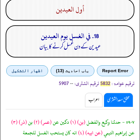
أول العيدين
18. في الغسل يوم العيدين
عیدین کے دن غسل کرنے کا بیان
Report Error
باب احادیث (13)
اظهار التشكيل
ترقیم عوامۃ:
ترقیم الشثری:
--
5907
5832
محقق سعد الشثری
اعراب
٥٩٠٧ - حدثنا وكيع والفضل
(بن)
(١)
دكين عن
(عمر)
(٢)
بن
(ذر)
(٣)
عن إبراهيم التيمي
(عن ابيه)
(٤)
انه كان يستحب الغسل للجمعة