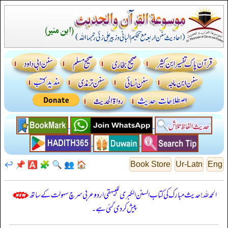
↩️
📌
🅰️
🧩
🔍
👥
🏠
Book Store
Ur-Latn
Eng
الحمدللہ! حدیث مبارک کی کتاب السنن الكبرى للبيهقي اردو عربی سرچ سہولت کے ساتھ
پیش کر دی گئی ہے۔