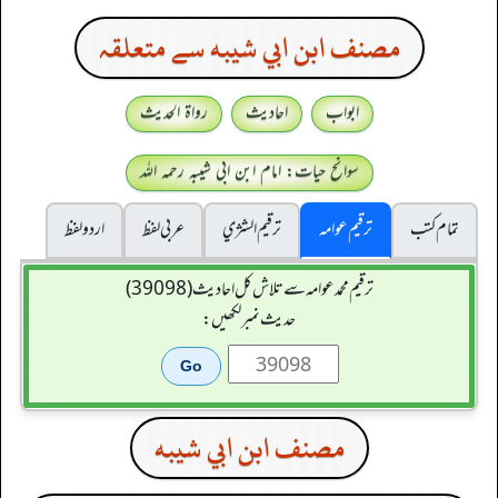
مصنف ابن ابي شيبه سے متعلقہ
ابواب
احادیث
رواۃ الحدیث
سوانح حیات: امام ابن ابی شیبہ رحمہ اللہ
تمام کتب
ترقیم عوامہ
ترقيم الشژي
عربی لفظ
اردو لفظ
ترقیم محمدعوامہ سے تلاش کل احادیث (39098)
حدیث نمبر لکھیں:
مصنف ابن ابي شيبه