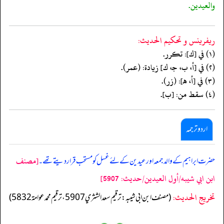
والعيدين.
ريفرينس و تحكيم الحدیث:
(١) في [ك]: تكرر.
(٢) في [أ، ب، جـ، ك] زيادة: (عمر).
(٣) في [أ، هـ]: (زر).
(٤) سقط من: [ب].
اردو ترجمہ
[مصنف
حضرت ابراہیم کے والد جمعہ اور عیدین کے لئے غسل کو مستحب قرار دیتے تھے۔
ابن ابي شيبه/أول العيدين/حدیث: 5907]
تخریج الحدیث:
(مصنف ابن ابي شيبه: ترقيم سعد الشثري 5907، ترقيم محمد عوامة 5832)