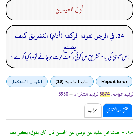
أول العيدين
24. في الرجل تفوته الركعة (أيام) التشريق كيف
يصنع
جس آدمی کی ایام تشریق میں کوئی رکعت فوت ہو جائے تو وہ کیا کرے؟
Report Error
باب احادیث (10)
اظهار التشكيل
ترقیم عوامۃ:
ترقیم الشثری:
--
5950
5874
محقق سعد الشثری
اعراب
٥٩٥٠ - حدثنا ابن علية عن يونس عن الحسن قال: كان يقول: يكبر معه