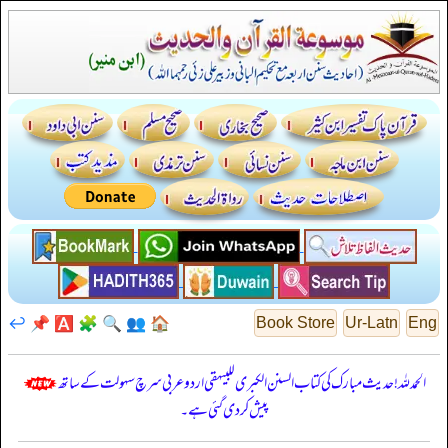
↩️
📌
🅰️
🧩
🔍
👥
🏠
Book Store
Ur-Latn
Eng
الحمدللہ! حدیث مبارک کی کتاب السنن الكبرى للبيهقي اردو عربی سرچ سہولت کے ساتھ
پیش کر دی گئی ہے۔