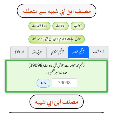
مصنف ابن ابي شيبه سے متعلقہ
ابواب
احادیث
رواۃ الحدیث
سوانح حیات: امام ابن ابی شیبہ رحمہ اللہ
تمام کتب
ترقیم عوامہ
ترقيم الشژي
عربی لفظ
اردو لفظ
ترقیم محمدعوامہ سے تلاش کل احادیث (39098)
حدیث نمبر لکھیں:
مصنف ابن ابي شيبه