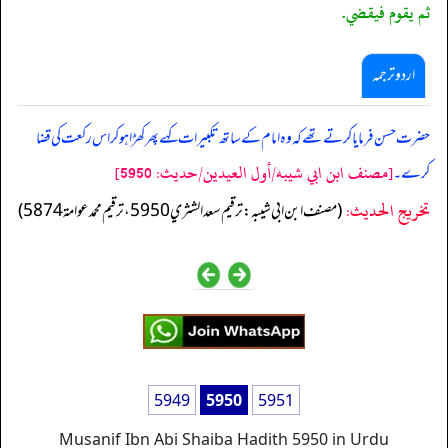
ثم يقوم فيقضي.
اردو ترجمہ
حضرت حسن فرمایا کرتے تھے کہ وہ امام کے ساتھ تکبیرات کہے پھر کھڑا ہو کر اس رکعت کی قضا
[مصنف ابن ابي شيبه/أول العيدين/حدیث: 5950]
کرے۔
تخریج الحدیث:
(مصنف ابن ابي شيبه: ترقيم سعد الشثري 5950، ترقيم محمد عوامة 5874)
5949
5950
5951
Musanif Ibn Abi Shaiba Hadith 5950 in Urdu