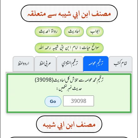
مصنف ابن ابي شيبه سے متعلقہ
ابواب
احادیث
رواۃ الحدیث
سوانح حیات: امام ابن ابی شیبہ رحمہ اللہ
تمام کتب
ترقیم عوامہ
ترقيم الشژي
عربی لفظ
اردو لفظ
ترقیم محمدعوامہ سے تلاش کل احادیث (39098)
حدیث نمبر لکھیں:
مصنف ابن ابي شيبه