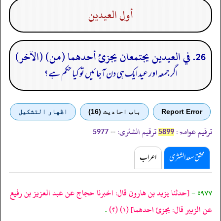
أول العيدين
26. في العيدين يجتمعان يجزئ أحدهما (من) (الآخر)
اگر جمعہ اور عید ایک ہی دن آجا ئیں تو کیا حکم ہے؟
Report Error
باب احادیث (16)
اظهار التشكيل
ترقیم عوامۃ:
ترقیم الشثری:
--
5977
5899
محقق سعد الشثری
اعراب
٥٩٧٧ -
[حدثنا يزيد بن هارون قال: اخبرنا حجاج عن عبد العزيز بن رفيع
عن الزبير قال: يجزئ احدهما]
(١)
(٢)
.