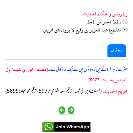
ريفرينس و تحكيم الحدیث:
(١) سقط الخبر من: [جـ].
(٢) منقطع؛ عبد العزيز بن رفيع لا يروي عن الزبير.
اردو ترجمہ
[مصنف ابن ابي شيبه/أول
حضرت زبیر فرماتے ہیں کہ دونوں میں سے ایک نماز کافی ہے۔
العيدين/حدیث: 5977]
تخریج الحدیث:
(مصنف ابن ابي شيبه: ترقيم سعد الشثري 5977، ترقيم محمد عوامة 5899)