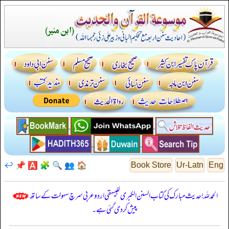
↩️
📌
🅰️
🧩
🔍
👥
🏠
Book Store
Ur-Latn
Eng
الحمدللہ! حدیث مبارک کی کتاب السنن الكبرى للبيهقي اردو عربی سرچ سہولت کے ساتھ
پیش کر دی گئی ہے۔