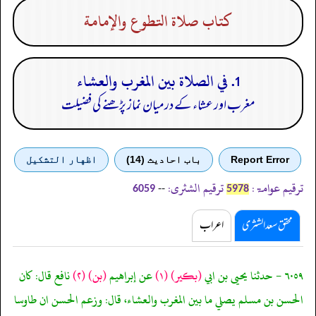
كتاب صلاة التطوع والإمامة
1. في الصلاة بين المغرب والعشاء
مغرب اور عشاء کے درمیان نماز پڑھنے کی فضیلت
Report Error
باب احادیث (14)
اظهار التشكيل
ترقیم عوامۃ:
ترقیم الشثری:
--
6059
5978
محقق سعد الشثری
اعراب
٦٠٥٩ - حدثنا يحيى بن ابي
(بكير)
(١)
عن إبراهيم
(بن)
(٢)
نافع قال: كان
الحسن بن مسلم يصلي ما بين المغرب والعشاء، قال: وزعم الحسن ان طاوسا