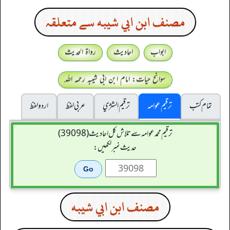
مصنف ابن ابي شيبه سے متعلقہ
ابواب
احادیث
رواۃ الحدیث
سوانح حیات: امام ابن ابی شیبہ رحمہ اللہ
تمام کتب
ترقیم عوامہ
ترقيم الشژي
عربی لفظ
اردو لفظ
ترقیم محمدعوامہ سے تلاش کل احادیث (39098)
حدیث نمبر لکھیں:
مصنف ابن ابي شيبه