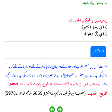
لم يكن يراه شيئا.
ريفرينس و تحكيم الحدیث:
(١) في [جـ]: (كثير).
(٢) في [أ]: (عن).
اردو ترجمہ
حضرت حسن بن مسلم مغرب اور عشاء کے درمیان نماز پڑھا کرتے تھے اور فرماتے تھے کہ یہ
رات کی بیداری ہے۔ حضرت حسن کا خیال ہے کہ حضرت طاؤس اسے رات کی بیداری نہ سمجھتے
[مصنف ابن ابي شيبه/كتاب صلاة التطوع والإمامة/حدیث: 6059]
تھے۔
تخریج الحدیث:
(مصنف ابن ابي شيبه: ترقيم سعد الشثري 6059، ترقيم محمد عوامة 5978)