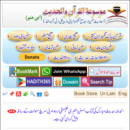
↩️
📌
🅰️
🧩
🔍
👥
🏠
Book Store
Ur-Latn
Eng
الحمدللہ! حدیث مبارک کی کتاب السنن الكبرى للبيهقي اردو عربی سرچ سہولت کے ساتھ
پیش کر دی گئی ہے۔