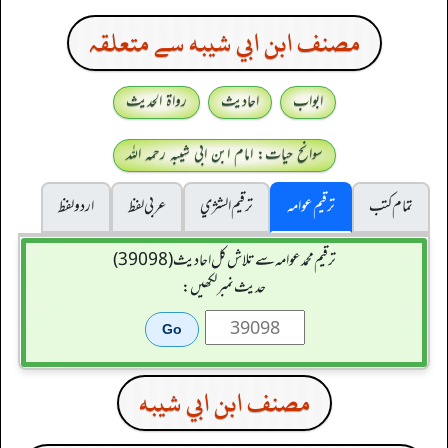
مصنف ابن ابي شيبه سے متعلقہ
ابواب
احادیث
رواۃ الحدیث
سوانح حیات: امام ابن ابی شیبہ رحمہ اللہ
تمام کتب
ترقیم عوامہ
ترقيم الشژي
عربی لفظ
اردو لفظ
ترقیم محمدعوامہ سے تلاش کل احادیث (39098)
حدیث نمبر لکھیں:
مصنف ابن ابي شيبه