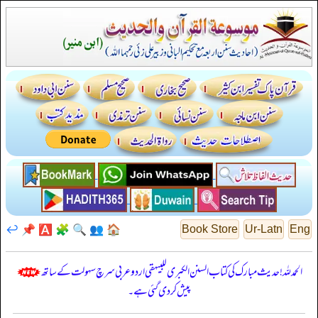
↩️
📌
🅰️
🧩
🔍
👥
🏠
Book Store
Ur-Latn
Eng
الحمدللہ! حدیث مبارک کی کتاب السنن الكبرى للبيهقي اردو عربی سرچ سہولت کے ساتھ
پیش کر دی گئی ہے۔