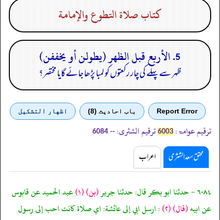
كتاب صلاة التطوع والإمامة
5. الأربع قبل الظهر (يطولن أو يخففن)
ظہر سے پہلے کی چار رکعتوں کو لمبا پڑھا جائے گایا مختصر؟
Report Error
باب احادیث (8)
اظهار التشكيل
ترقیم عوامۃ:
ترقیم الشثری:
--
6084
6003
محقق سعد الشثری
اعراب
٦٠٨٤ - حدثنا ابو بكر قال: حدثنا جرير
(بن)
(١)
عبد الحميد عن قابوس
عن ابيه
(قال)
(٢)
: ارسل ابي إلى عائشة: اي صلاة كانت احب إلى رسول