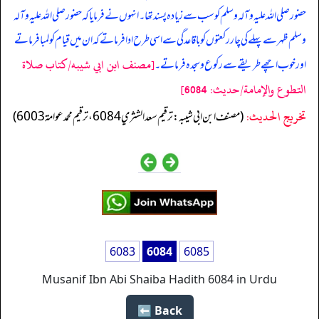
حضور صلی اللہ علیہ وآلہ وسلم کو سب سے زیادہ پسند تھا۔ انہوں نے فرمایا کہ حضور صلی اللہ علیہ وآلہ
وسلم ظہر سے پہلے کی چار رکعتوں کو باقاعدگی سے اسی طرح ادا فرماتے کہ ان میں قیام کو لمبا فرماتے
[مصنف ابن ابي شيبه/كتاب صلاة
اور خوب اچھے طریقے سے رکوع و سجدہ فرماتے۔
التطوع والإمامة/حدیث: 6084]
تخریج الحدیث:
(مصنف ابن ابي شيبه: ترقيم سعد الشثري 6084، ترقيم محمد عوامة 6003)
6083
6084
6085
Musanif Ibn Abi Shaiba Hadith 6084 in Urdu
Back ⬅️