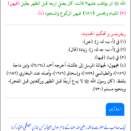
الله ﷺ ان يواظب عليها؟ قالت: كان يصلي اربعا قبل الظهر يطيل
(فيهن)
(٣)
القيام ويحسن ⦗٢٨٦⦘ فيهن الركوع والسجود
(٤)
.
ريفرينس و تحكيم الحدیث:
(١) في [أ، ب، ك، ز]: (عن).
(٢) في [أ، ب، جـ، ك، ز]: زيادة (قال).
(٣) في [ب]: (فيها).
(٤) مجهول؛ لجهالة المرسل إلى عائشة، أخرجه أحمد (٢٤١٦٤)، وابن ماجة
(١١٥٦)، والطيالسي (١٥٧٩)، وإسحاق (١٦٥٦)، وأصله عند البخاري (١١٨٢)
بلفظ: (كان رسول اللَّه ﷺ لا يدع أربعًا قبل الظهر وركعتين قبل الفجر)،
وبنحوه مسلم (٧٣٠).
اردو ترجمہ
ایک صاحب نے حضرت عائشہ رضی اللہ عنہا کے نام سوال بھیجا کہ کس نماز پر ہمیشگی اختیار کرنا