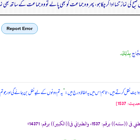
ح کی نماز تنہا ادا کر چکاہو، پھر وہ جماعت کو بھی پالے تو وہ جماعت کے ساتھ بھی 
Report Error
َّاجٍ
بِذَلِكَ.
وایت نقل کرتے ہیں، تاہم اس میں یہ الفاظ درج ہیں:
”
یہ تم دونوں کے لیے نفل بن جائے گی اور جو تم نے
: 1537]