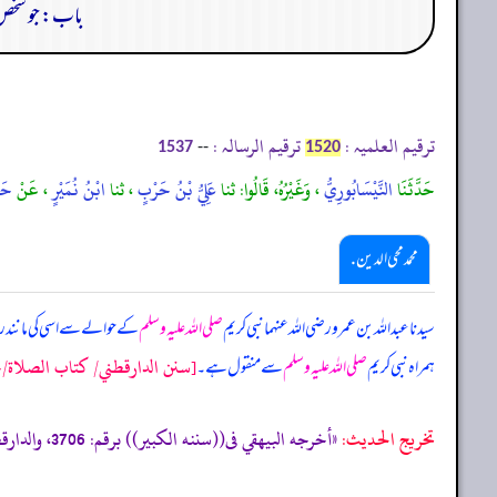
باب: جو شخص صب
ترقیم العلمیہ :
ترقیم الرسالہ :
--
1537
1520
حَدَّثَنَا
النَّيْسَابُورِيُّ
، وَغَيْرُهُ، قَالُوا: ثنا
عَلِيُّ بْنُ حَرْبٍ
، ثنا
ابْنُ نُمَيْرٍ
، عَنْ
حَج
محمد محی الدین .
سیدنا عبداللہ بن عمرو رضی اللہ عنہما نبی کریم
صلی اللہ علیہ وسلم
کے حوالے سے اسی کی مانند ر
[سنن الدارقطني/ كتاب الصلاة/حدیث
ہمراہ نبی کریم
صلی اللہ علیہ وسلم
سے منقول ہے۔
تخریج الحدیث:
«أخرجه البيهقي فى((سننه الكبير)) برقم: 3706، والدارقطني فى ((سننه)) برقم: 1537، والطبراني فى((الكبير)) برقم: 14371»