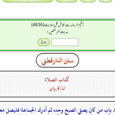
ترقیم الرسالہ سے تلاش کل احادیث (4836)
حدیث نمبر لکھیں:
سنن الدارقطني
كتاب الصلاة
نماز کا بیان
ليصل معها