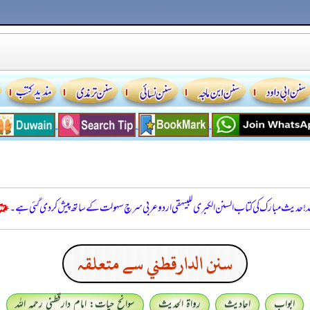
للہ! حدیث مبارک کی کتاب السنن الكبرى للبيهقي اردو عربی سرچ سہولت کے ساتھ پیش کر دی گئی ہے۔
سنن الدارقطني سے متعلقہ
ابواب
احادیث
رواۃ الحدیث
سوانح حیات: امام دارقطنی رحمہ اللہ