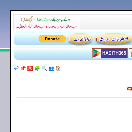
↩️
📌
🅰️
🧩
🔍
👥
🏠