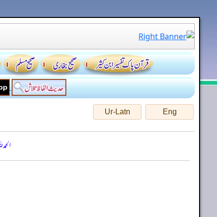
Ur-Latn
Eng
الحمد