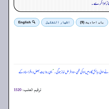
نماز ادا کرے۔
باب احادیث (9)
اظهار التشكيل
🔍 English
 اپنی رہائش گاہ میں ادا کی تھی، وہ فرض نماز ہو گی۔
“
یہی روایت بعض دیگر اسناد کے
ترقیم العلمیہ:
1520