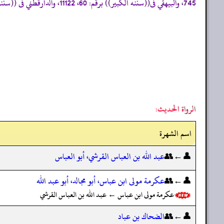
745، والبيهقي فى((سننه الكبير)) برقم: 60، 11122، والدارقطني فى ((سننه)) برقم: 178، 2814، وأحمد فى ((مسنده)) برقم: 2125»
الرواة الحديث:
اسم الشهرة
👤←👥
عبد الله بن العباس القرشي، أبو العباس
👤←👥
عكرمة مولى ابن عباس، أبو مجالد، أبو عبد الله
عكرمة مولى ابن عباس ← عبد الله بن العباس القرشي
👤←👥
الضحاك بن عباد