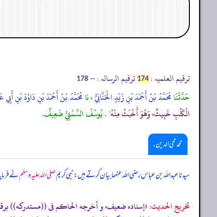
ترقیم العلمیہ :
ترقیم الرسالہ :
--
178
174
حَدَّثَنَا
مُحَمَّدُ بْنُ أَحْمَدَ بْنِ زَيْدٍ الْحَنَّانِيُّ
، نا
مُحَمَّدُ بْنُ أَحْمَدَ بْنِ دَاوُدَ بْنِ أَبِي ع
الْكَلْبِ خَبِيثٌ، وَهُوَ أَخْبَثُ مِنْهُ"
. يُوسُفُ السَّمْتِيُّ ضَعِيفٌ.
محمد محی الدین .
سیدنا عبداللہ بن عباس رضی اللہ عنہما بیان کرتے ہیں: نبی کریم
صلی اللہ علیہ وسلم
نے فرمای
تخریج الحدیث: