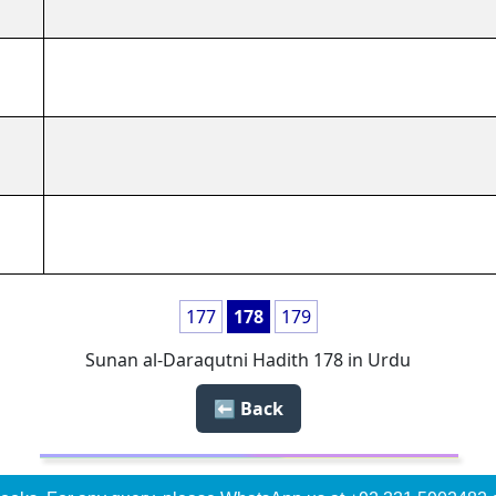
177
178
179
Sunan al-Daraqutni Hadith 178 in Urdu
Back ⬅️