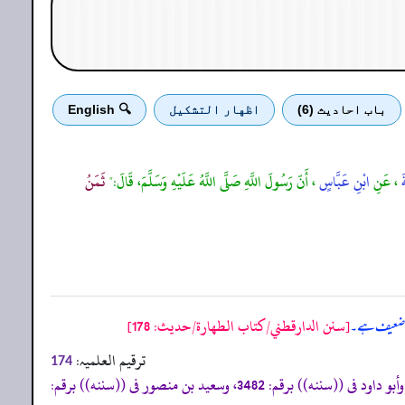
باب احادیث (6)
اظهار التشكيل
🔍 English
َ
، عَنِ
ابْنِ عَبَّاسٍ
، أَنّ رَسُولَ اللَّهِ صَلَّى اللَّهُ عَلَيْهِ وَسَلَّمَ، قَالَ:"
ثَمَنُ
[سنن الدارقطني/كتاب الطهارة/حدیث: 178]
، ضعیف ہے۔
ترقیم العلمیہ:
174
«إسناده ضعيف، و أخرجه الحاكم فى ((مستدركه)) برقم: 555، والنسائي فى ((المجتبیٰ)) برقم: 4681، والنسائي فى ((الكبریٰ)) برقم: 6218، وأبو داود فى ((سننه)) برقم: 3482، وسعيد بن منصور فى ((سننه)) برقم: