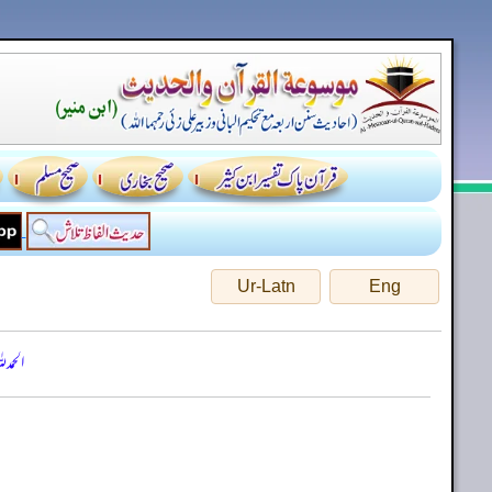
Ur-Latn
Eng
الحمد