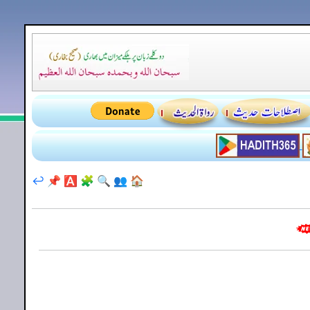
↩️
📌
🅰️
🧩
🔍
👥
🏠