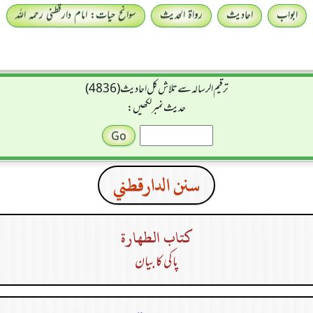
ابواب
احادیث
رواۃ الحدیث
سوانح حیات: امام دارقطنی رحمہ اللہ
ترقیم الرسالہ سے تلاش کل احادیث (4836)
حدیث نمبر لکھیں:
سنن الدارقطني
كتاب الطهارة
پاکی کا بیان