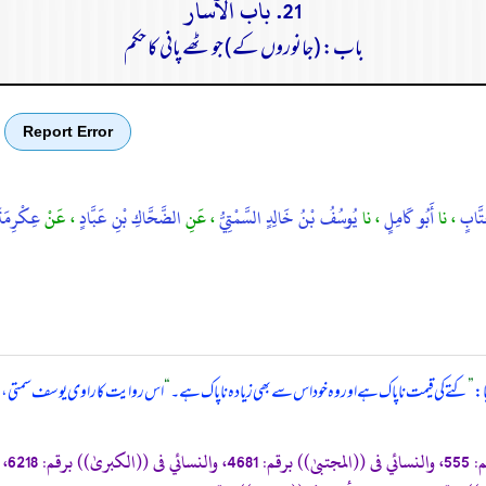
21. باب الآسار
باب: (جانوروں کے) جو ٹھے پانی کا حکم
Report Error
َتَّابٍ
، نا
أَبُو كَامِلٍ
، نا
يُوسُفُ بْنُ خَالِدٍ السَّمْتِيُّ
، عَنِ
الضَّحَّاكِ بْنِ عَبَّادٍ
، عَنْ
عِكْرِمَة
ا:
”
کتے کی قیمت ناپاک ہے اور وہ خود اس سے بھی زیادہ ناپاک ہے۔
“
اس روایت کا راوی یوسف سمتی