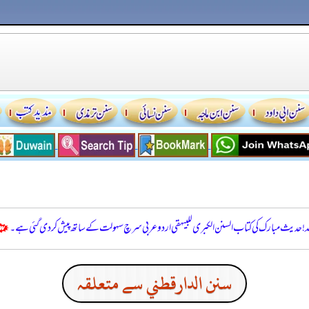
للہ! حدیث مبارک کی کتاب السنن الكبرى للبيهقي اردو عربی سرچ سہولت کے ساتھ پیش کر دی گئی ہے۔
سنن الدارقطني سے متعلقہ