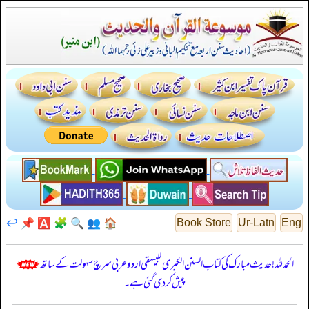
↩️
📌
🅰️
🧩
🔍
👥
🏠
Book Store
Ur-Latn
Eng
الحمدللہ! حدیث مبارک کی کتاب السنن الكبرى للبيهقي اردو عربی سرچ سہولت کے ساتھ
پیش کر دی گئی ہے۔