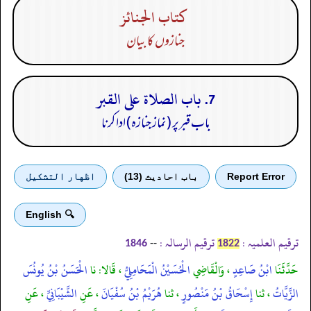
كتاب الجنائز
جنازوں کا بیان
7. باب الصلاة على القبر
باب قبرپر (نماز جنازہ) ادا کرنا
Report Error
باب احادیث (13)
اظهار التشكيل
🔍 English
ترقیم العلمیہ :
ترقیم الرسالہ :
--
1846
1822
حَدَّثَنَا
ابْنُ صَاعِدٍ
، وَالْقَاضِي
الْحُسَيْنُ الْمَحَامِلِيُّ
، قَالا: نا
الْحَسَنُ بْنُ يُونُسَ
الزَّيَّاتُ
، ثنا
إِسْحَاقُ بْنُ مَنْصُورٍ
، ثنا
هُرَيْمُ بْنُ سُفْيَانَ
، عَنِ
الشَّيْبَانِيِّ
، عَنِ