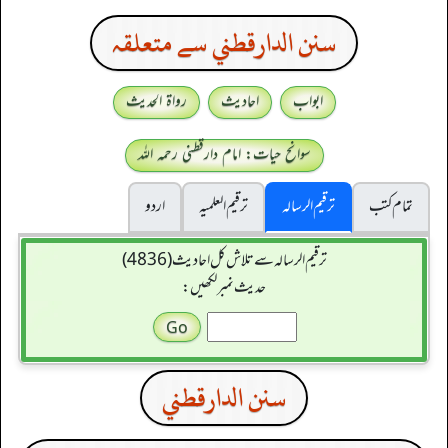
سنن الدارقطني سے متعلقہ
ابواب
احادیث
رواۃ الحدیث
سوانح حیات: امام دارقطنی رحمہ اللہ
تمام کتب
ترقیم الرسالہ
ترقیم العلمیہ
اردو
ترقیم الرسالہ سے تلاش کل احادیث (4836)
حدیث نمبر لکھیں:
سنن الدارقطني