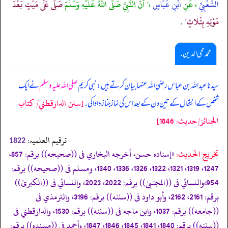
الشَّعْبِيِّ
، عَنِ
ابْنِ عَبَّاسٍ
،" أَنّ النَّبِيَّ صَلَّى اللَّهُ عَلَيْهِ وَسَلَّمَ
صَلَّى عَلَى مَيِّتٍ بَعْدَ
مَوْتِهِ بِثَلاثٍ"
.
محمد محی الدین .
سیدنا عبداللہ بن عباس رضی اللہ عنہما بیان کرتے ہیں: نبی کریم
صلی اللہ علیہ وسلم
نے ایک
[سنن الدارقطني/ كتاب
شخص کے انتقال کے تین دن کے بعد اس کی نماز جنازہ ادا کی۔
الجنائز/حدیث: 1846]
ترقیم العلمیہ:
1822
تخریج الحدیث:
«إسناده حسن، أخرجه البخاري فى ((صحيحه)) برقم: 857،
1247، 1319، 1321، 1322، 1326، 1336، 1340، ومسلم فى ((صحيحه)) برقم:
954،والنسائي فى ((المجتبیٰ)) برقم: 2022، 2023، والنسائي فى ((الكبریٰ))
برقم: 2161، 2162، وأبو داود فى ((سننه)) برقم: 3196، والترمذي فى
((جامعه)) برقم: 1037، وابن ماجه فى ((سننه)) برقم: 1530، والدارقطني فى
((سننه)) برقم: 1840، 1841، 1845، 1846، 1847، وأحمد فى ((مسنده)) برقم: