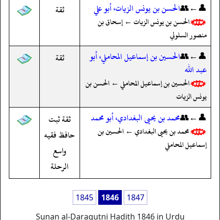
👤←👥
الحسن بن يونس الزيات، أبو علي
ثقة
الحسن بن يونس الزيات ← إسحاق بن
منصور السلولي
👤←👥
الحسين بن إسماعيل المحاملي، أبو
ثقة
عبد الله
الحسين بن إسماعيل المحاملي ← الحسن بن
يونس الزيات
👤←👥
محمد بن يحيى البغدادي، أبو محمد
ثقة ثبت
محمد بن يحيى البغدادي ← الحسين بن
حافظ فقيه
إسماعيل المحاملي
واسع
الرحلة
1845
1846
1847
Sunan al-Daraqutni Hadith 1846 in Urdu